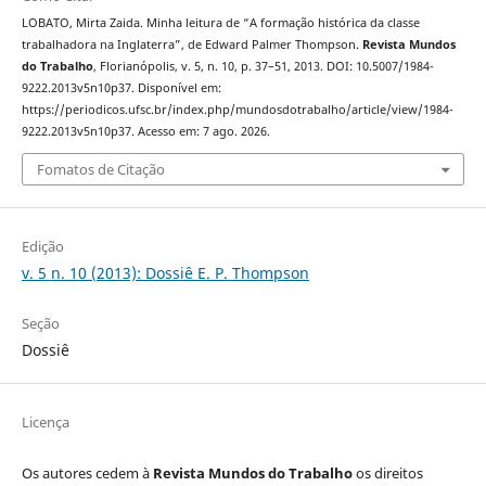
LOBATO, Mirta Zaida. Minha leitura de “A formação histórica da classe
trabalhadora na Inglaterra”, de Edward Palmer Thompson.
Revista Mundos
do Trabalho
, Florianópolis, v. 5, n. 10, p. 37–51, 2013. DOI: 10.5007/1984-
9222.2013v5n10p37. Disponível em:
https://periodicos.ufsc.br/index.php/mundosdotrabalho/article/view/1984-
9222.2013v5n10p37. Acesso em: 7 ago. 2026.
Fomatos de Citação
Edição
v. 5 n. 10 (2013): Dossiê E. P. Thompson
Seção
Dossiê
Licença
Os autores cedem à
Revista Mundos do Trabalho
os direitos