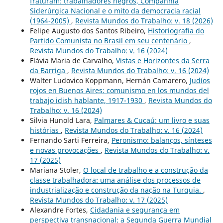
fraturam: trabalhadores negros, Companhia
Siderúrgica Nacional e o mito da democracia racial
(1964-2005)
,
Revista Mundos do Trabalho: v. 18 (2026)
Felipe Augusto dos Santos Ribeiro,
Historiografia do
Partido Comunista no Brasil em seu centenário
,
Revista Mundos do Trabalho: v. 16 (2024)
Flávia Maria de Carvalho,
Vistas e Horizontes da Serra
da Barriga
,
Revista Mundos do Trabalho: v. 16 (2024)
Walter Ludovico Koppmann, Hernán Camarero,
Judíos
rojos en Buenos Aires: comunismo en los mundos del
trabajo idish hablante, 1917-1930
,
Revista Mundos do
Trabalho: v. 16 (2024)
Silvia Hunold Lara,
Palmares & Cucaú: um livro e suas
histórias
,
Revista Mundos do Trabalho: v. 16 (2024)
Fernando Sarti Ferreira,
Peronismo: balanços, sínteses
e novas provocações
,
Revista Mundos do Trabalho: v.
17 (2025)
Mariana Stoler,
O local de trabalho e a construção da
classe trabalhadora: uma análise dos processos de
industrialização e construção da nação na Turquia.
,
Revista Mundos do Trabalho: v. 17 (2025)
Alexandre Fortes,
Cidadania e segurança em
perspectiva transnacional: a Segunda Guerra Mundial