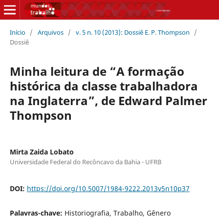
Início
/
Arquivos
/
v. 5 n. 10 (2013): Dossiê E. P. Thompson
/
Dossiê
Minha leitura de “A formação
histórica da classe trabalhadora
na Inglaterra”, de Edward Palmer
Thompson
Mirta Zaida Lobato
Universidade Federal do Recôncavo da Bahia - UFRB
DOI:
https://doi.org/10.5007/1984-9222.2013v5n10p37
Palavras-chave:
Historiografia, Trabalho, Gênero