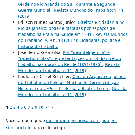
verde no Rio Grande do Sul, durante a Segunda
Guerra Mundial
,
Revista Mundos do Trabalho: v. 11
(2019)
Edilson Nunes Santos Junior,
Direitos e cidadania no
Rio de Janeiro: poder e disputas por espaços de
trabalho na Praia da Saúde em 1841
,
Revista Mundos
do Trabalho: v. 9 n. 18 (2017): Cidadania, política e
história do trabalho
José Bento Rosa Silva,
Por “desinteligência” e
"questiúnculas": representações do cotidiano e do
trabalho nas docas do Recife (1891-1920)
,
Revista
Mundos do Trabalho: v. 11 (2019)
Paulo Luiz Crizel Koschier,
Guia do Arquivo da Justiça
do Trabalho de Pelotas. Núcleo de Documentação
Histórica da UFPel – Professora Beatriz Loner
,
Revista
Mundos do Trabalho: v. 11 (2019)
1
2
3
4
5
6
7
8
9
10
>
>>
Você também pode
iniciar uma pesquisa avançada por
similaridade
para este artigo.