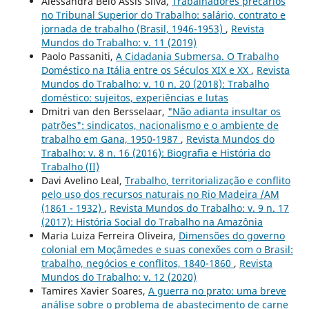
Alessandra Belo Assis Silva,
Trabalhadores precários
no Tribunal Superior do Trabalho: salário, contrato e
jornada de trabalho (Brasil, 1946-1953)
,
Revista
Mundos do Trabalho: v. 11 (2019)
Paolo Passaniti,
A Cidadania Submersa. O Trabalho
Doméstico na Itália entre os Séculos XIX e XX
,
Revista
Mundos do Trabalho: v. 10 n. 20 (2018): Trabalho
doméstico: sujeitos, experiências e lutas
Dmitri van den Bersselaar,
"Não adianta insultar os
patrões": sindicatos, nacionalismo e o ambiente de
trabalho em Gana, 1950-1987
,
Revista Mundos do
Trabalho: v. 8 n. 16 (2016): Biografia e História do
Trabalho (II)
Davi Avelino Leal,
Trabalho, territorialização e conflito
pelo uso dos recursos naturais no Rio Madeira /AM
(1861 - 1932)
,
Revista Mundos do Trabalho: v. 9 n. 17
(2017): História Social do Trabalho na Amazônia
Maria Luiza Ferreira Oliveira,
Dimensões do governo
colonial em Moçâmedes e suas conexões com o Brasil:
trabalho, negócios e conflitos, 1840-1860
,
Revista
Mundos do Trabalho: v. 12 (2020)
Tamires Xavier Soares,
A guerra no prato: uma breve
análise sobre o problema de abastecimento de carne