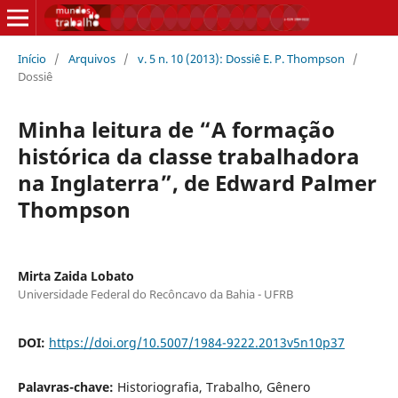
Início
/
Arquivos
/
v. 5 n. 10 (2013): Dossiê E. P. Thompson
/
Dossiê
Minha leitura de “A formação
histórica da classe trabalhadora
na Inglaterra”, de Edward Palmer
Thompson
Mirta Zaida Lobato
Universidade Federal do Recôncavo da Bahia - UFRB
DOI:
https://doi.org/10.5007/1984-9222.2013v5n10p37
Palavras-chave:
Historiografia, Trabalho, Gênero