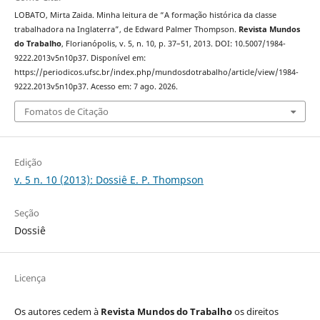
LOBATO, Mirta Zaida. Minha leitura de “A formação histórica da classe
trabalhadora na Inglaterra”, de Edward Palmer Thompson.
Revista Mundos
do Trabalho
, Florianópolis, v. 5, n. 10, p. 37–51, 2013. DOI: 10.5007/1984-
9222.2013v5n10p37. Disponível em:
https://periodicos.ufsc.br/index.php/mundosdotrabalho/article/view/1984-
9222.2013v5n10p37. Acesso em: 7 ago. 2026.
Fomatos de Citação
Edição
v. 5 n. 10 (2013): Dossiê E. P. Thompson
Seção
Dossiê
Licença
Os autores cedem à
Revista Mundos do Trabalho
os direitos