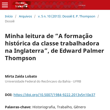
Início
/
Arquivos
/
v. 5 n. 10 (2013): Dossiê E. P. Thompson
/
Dossiê
Minha leitura de “A formação
histórica da classe trabalhadora
na Inglaterra”, de Edward Palmer
Thompson
Mirta Zaida Lobato
Universidade Federal do Recôncavo da Bahia - UFRB
DOI:
https://doi.org/10.5007/1984-9222.2013v5n10p37
Palavras-chave:
Historiografia, Trabalho, Gênero