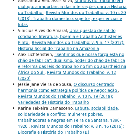
Alessandra Belo Assis Silva,
Mundos do trabalho em
diálogo: a importância das interseções para a História
do Trabalho
,
Revista Mundos do Trabalho: v. 10 n. 20
(2018): Trabalho doméstico: sujeitos, experiências e
lutas
Vinicius Alves do Amaral,
Uma questão de sal do
cotidiano: literatura, boemia e trabalho Anthístenes
Pinto
,
Revista Mundos do Trabalho: v. 9 n. 17 (2017):
História Social do Trabalho na Amazônia
Alex Lichtenstein,
“Sentimos que nossa força está no
chão de fábrica”: dualismo, poder do chão de fábrica
e reforma das leis do trabalho no fim do apartheid na
África do Sul
,
Revista Mundos do Trabalho: v. 12
(2020)
Jessie Jane Vieira de Sousa,
O discurso centrado
harmonia como estrategia política de negociação
,
Revista Mundos do Trabalho: v. 10 n. 19 (2018):
Variedades de História do Trabalho
Karine Teixeira Damasceno,
Labuta, sociabilidade,
solidariedade e conflito: mulheres pobres,
trabalhadoras e negras em Feira de Santana, 1890-
1920
,
Revista Mundos do Trabalho: v. 8 n. 16 (2016):
Biografia e História do Trabalho (II)