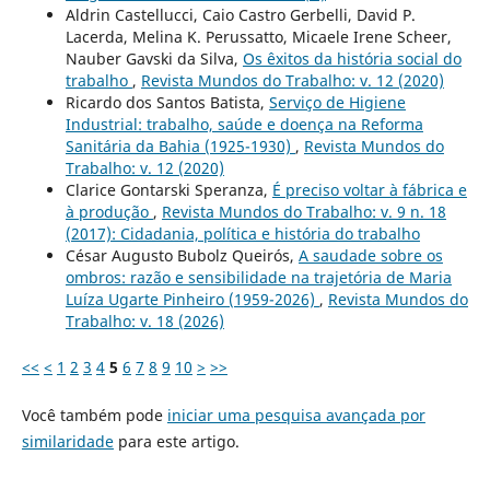
Aldrin Castellucci, Caio Castro Gerbelli, David P.
Lacerda, Melina K. Perussatto, Micaele Irene Scheer,
Nauber Gavski da Silva,
Os êxitos da história social do
trabalho
,
Revista Mundos do Trabalho: v. 12 (2020)
Ricardo dos Santos Batista,
Serviço de Higiene
Industrial: trabalho, saúde e doença na Reforma
Sanitária da Bahia (1925-1930)
,
Revista Mundos do
Trabalho: v. 12 (2020)
Clarice Gontarski Speranza,
É preciso voltar à fábrica e
à produção
,
Revista Mundos do Trabalho: v. 9 n. 18
(2017): Cidadania, política e história do trabalho
César Augusto Bubolz Queirós,
A saudade sobre os
ombros: razão e sensibilidade na trajetória de Maria
Luíza Ugarte Pinheiro (1959-2026)
,
Revista Mundos do
Trabalho: v. 18 (2026)
<<
<
1
2
3
4
5
6
7
8
9
10
>
>>
Você também pode
iniciar uma pesquisa avançada por
similaridade
para este artigo.