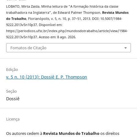
LOBATO, Mirta Zaida. Minha leitura de “A formação histórica da classe
trabalhadora na Inglaterra”, de Edward Palmer Thompson.
Revista Mundos
do Trabalho
, Florianópolis, v. 5, n. 10, p. 37–51, 2013. DOI: 10.5007/1984-
9222.2013v5n10p37. Disponível em:
https://periodicos.ufsc.br/index.php/mundosdotrabalho/article/view/1984-
9222.2013v5n10p37. Acesso em: 8 ago. 2026.
Fomatos de Citação
Edição
v. 5 n. 10 (2013): Dossiê E. P. Thompson
Seção
Dossiê
Licença
Os autores cedem à
Revista Mundos do Trabalho
os direitos