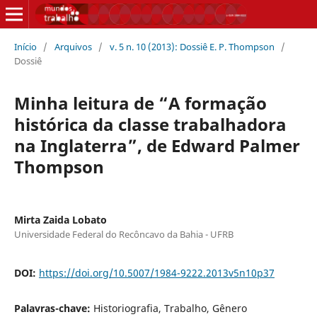
Início
/
Arquivos
/
v. 5 n. 10 (2013): Dossiê E. P. Thompson
/
Dossiê
Minha leitura de “A formação
histórica da classe trabalhadora
na Inglaterra”, de Edward Palmer
Thompson
Mirta Zaida Lobato
Universidade Federal do Recôncavo da Bahia - UFRB
DOI:
https://doi.org/10.5007/1984-9222.2013v5n10p37
Palavras-chave:
Historiografia, Trabalho, Gênero