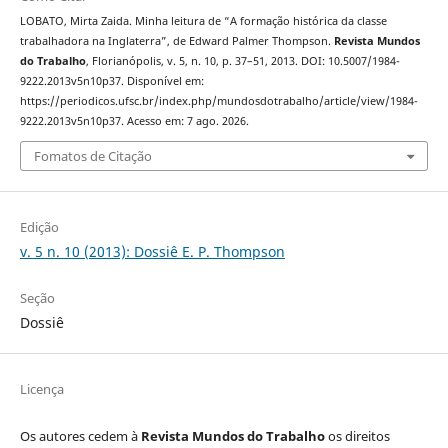
LOBATO, Mirta Zaida. Minha leitura de “A formação histórica da classe
trabalhadora na Inglaterra”, de Edward Palmer Thompson.
Revista Mundos
do Trabalho
, Florianópolis, v. 5, n. 10, p. 37–51, 2013. DOI: 10.5007/1984-
9222.2013v5n10p37. Disponível em:
https://periodicos.ufsc.br/index.php/mundosdotrabalho/article/view/1984-
9222.2013v5n10p37. Acesso em: 7 ago. 2026.
Fomatos de Citação
Edição
v. 5 n. 10 (2013): Dossiê E. P. Thompson
Seção
Dossiê
Licença
Os autores cedem à
Revista Mundos do Trabalho
os direitos