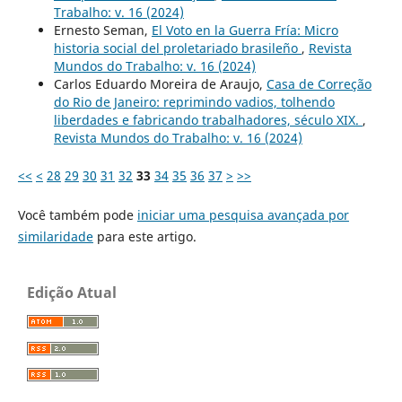
Trabalho: v. 16 (2024)
Ernesto Seman,
El Voto en la Guerra Fría: Micro
historia social del proletariado brasileño
,
Revista
Mundos do Trabalho: v. 16 (2024)
Carlos Eduardo Moreira de Araujo,
Casa de Correção
do Rio de Janeiro: reprimindo vadios, tolhendo
liberdades e fabricando trabalhadores, século XIX.
,
Revista Mundos do Trabalho: v. 16 (2024)
<<
<
28
29
30
31
32
33
34
35
36
37
>
>>
Você também pode
iniciar uma pesquisa avançada por
similaridade
para este artigo.
Edição Atual