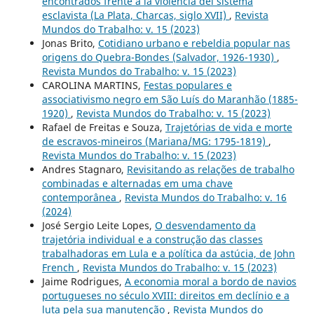
encontrados frente a la violencia del sistema
esclavista (La Plata, Charcas, siglo XVII)
,
Revista
Mundos do Trabalho: v. 15 (2023)
Jonas Brito,
Cotidiano urbano e rebeldia popular nas
origens do Quebra-Bondes (Salvador, 1926-1930)
,
Revista Mundos do Trabalho: v. 15 (2023)
CAROLINA MARTINS,
Festas populares e
associativismo negro em São Luís do Maranhão (1885-
1920)
,
Revista Mundos do Trabalho: v. 15 (2023)
Rafael de Freitas e Souza,
Trajetórias de vida e morte
de escravos-mineiros (Mariana/MG: 1795-1819)
,
Revista Mundos do Trabalho: v. 15 (2023)
Andres Stagnaro,
Revisitando as relações de trabalho
combinadas e alternadas em uma chave
contemporânea
,
Revista Mundos do Trabalho: v. 16
(2024)
José Sergio Leite Lopes,
O desvendamento da
trajetória individual e a construção das classes
trabalhadoras em Lula e a política da astúcia, de John
French
,
Revista Mundos do Trabalho: v. 15 (2023)
Jaime Rodrigues,
A economia moral a bordo de navios
portugueses no século XVIII: direitos em declínio e a
luta pela sua manutenção
,
Revista Mundos do