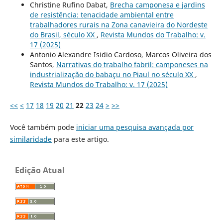
Christine Rufino Dabat,
Brecha camponesa e jardins
de resistência: tenacidade ambiental entre
trabalhadores rurais na Zona canavieira do Nordeste
do Brasil, século XX
,
Revista Mundos do Trabalho: v.
17 (2025)
Antonio Alexandre Isidio Cardoso, Marcos Oliveira dos
Santos,
Narrativas do trabalho fabril: camponeses na
industrialização do babaçu no Piauí no século XX
,
Revista Mundos do Trabalho: v. 17 (2025)
<<
<
17
18
19
20
21
22
23
24
>
>>
Você também pode
iniciar uma pesquisa avançada por
similaridade
para este artigo.
Edição Atual