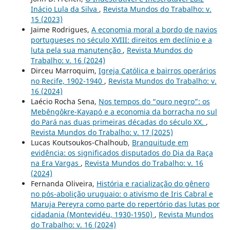
Inácio Lula da Silva
,
Revista Mundos do Trabalho: v.
15 (2023)
Jaime Rodrigues,
A economia moral a bordo de navios
portugueses no século XVIII: direitos em declínio e a
luta pela sua manutenção
,
Revista Mundos do
Trabalho: v. 16 (2024)
Dirceu Marroquim,
Igreja Católica e bairros operários
no Recife, 1902-1940
,
Revista Mundos do Trabalho: v.
16 (2024)
Laécio Rocha Sena,
Nos tempos do “ouro negro”: os
Mebêngôkre-Kayapó e a economia da borracha no sul
do Pará nas duas primeiras décadas do século XX.
,
Revista Mundos do Trabalho: v. 17 (2025)
Lucas Koutsoukos-Chalhoub,
Branquitude em
evidência: os significados disputados do Dia da Raça
na Era Vargas
,
Revista Mundos do Trabalho: v. 16
(2024)
Fernanda Oliveira,
História e racialização do gênero
no pós-abolição uruguaio: o ativismo de Iris Cabral e
Maruja Pereyra como parte do repertório das lutas por
cidadania (Montevidéu, 1930-1950)
,
Revista Mundos
do Trabalho: v. 16 (2024)