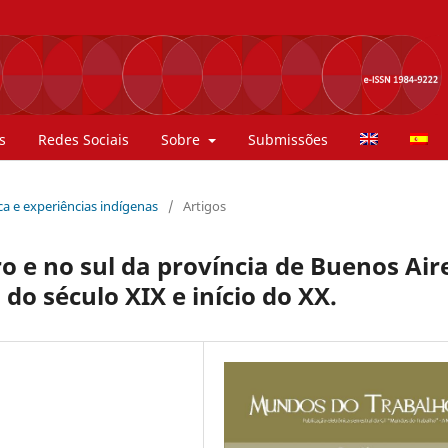
s
Redes Sociais
Sobre
Submissões
tica e experiências indígenas
/
Artigos
ro e no sul da província de Buenos Air
o século XIX e início do XX.