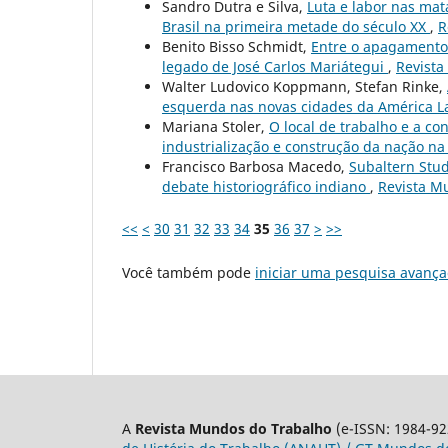
Sandro Dutra e Silva,
Luta e labor nas mat
Brasil na primeira metade do século XX
,
R
Benito Bisso Schmidt,
Entre o apagamento e
legado de José Carlos Mariátegui
,
Revista
Walter Ludovico Koppmann, Stefan Rinke,
esquerda nas novas cidades da América L
Mariana Stoler,
O local de trabalho e a co
industrialização e construção da nação na
Francisco Barbosa Macedo,
Subaltern Stud
debate historiográfico indiano
,
Revista Mu
<<
<
30
31
32
33
34
35
36
37
>
>>
Você também pode
iniciar uma pesquisa avança
A
Revista Mundos do Trabalho
(e-ISSN: 1984-92