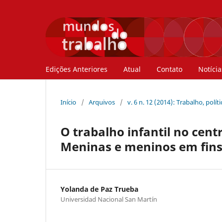
Edições Anteriores
Atual
Contato
Notícia
Início
/
Arquivos
/
v. 6 n. 12 (2014): Trabalho, polí
O trabalho infantil no cent
Meninas e meninos em fins d
Yolanda de Paz Trueba
Universidad Nacional San Martín