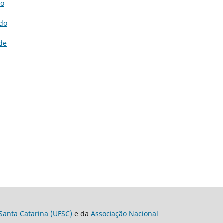
do
 do
de
Santa Catarina (UFSC)
e da
Associação Nacional