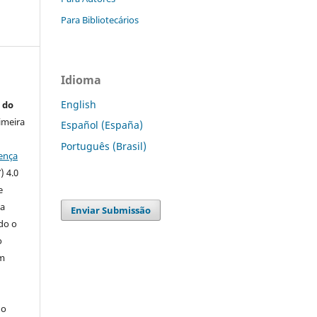
Para Bibliotecários
Idioma
English
 do
imeira
Español (España)
Português (Brasil)
ença
) 4.0
e
 a
Enviar Submissão
ndo o
o
m
do