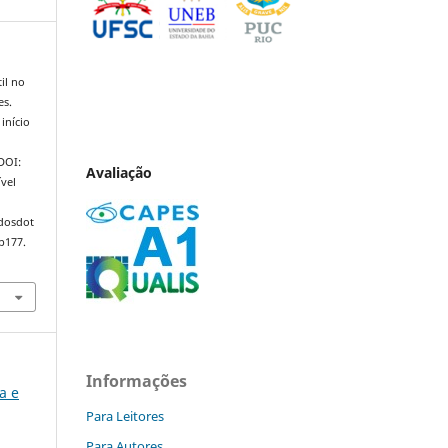
il no
es.
início
 DOI:
Avaliação
vel
ndosdot
p177.
Informações
ca e
Para Leitores
Para Autores