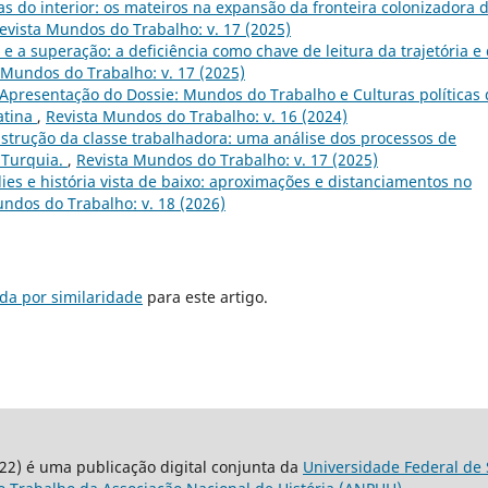
as do interior: os mateiros na expansão da fronteira colonizadora 
evista Mundos do Trabalho: v. 17 (2025)
 a superação: a deficiência como chave de leitura da trajetória e
 Mundos do Trabalho: v. 17 (2025)
Apresentação do Dossie: Mundos do Trabalho e Culturas políticas 
atina
,
Revista Mundos do Trabalho: v. 16 (2024)
nstrução da classe trabalhadora: uma análise dos processos de
 Turquia.
,
Revista Mundos do Trabalho: v. 17 (2025)
ies e história vista de baixo: aproximações e distanciamentos no
ndos do Trabalho: v. 18 (2026)
da por similaridade
para este artigo.
22) é uma publicação digital conjunta da
Universidade Federal de 