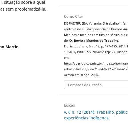
, situação sobre a qual
mas sem problematizá-la.
Como Citar
DE PAZ TRUEBA, Yolanda. O trabalho infant
centro e no sul da província de Buenos Air
Meninas e meninos em fins do século XIX e 
do XX.
Revista Mundos do Trabalho
,
an Martín
Florianópolis, v. 6, n. 12, p. 177–195, 2014.
10.5007/1984-9222.2014v6n12p177. Disponí
em:
https://periodicos.ufsc.br/index.php/mu
rabalho/article/view/1984-9222.2014v6n12
Acesso em: 8 ago. 2026.
Fomatos de Citação
Edição
v. 6 n. 12 (2014): Trabalho, políti
experiências indígenas