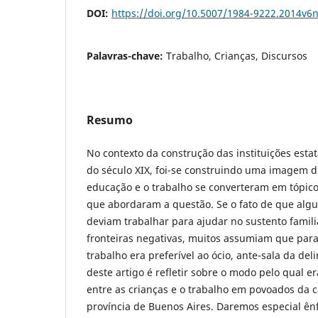
DOI:
https://doi.org/10.5007/1984-9222.2014v6
Palavras-chave:
Trabalho, Crianças, Discursos
Resumo
No contexto da construção das instituições esta
do século XIX, foi-se construindo uma imagem di
educação e o trabalho se converteram em tópico
que abordaram a questão. Se o fato de que algu
deviam trabalhar para ajudar no sustento famil
fronteiras negativas, muitos assumiam que para
trabalho era preferível ao ócio, ante-sala da del
deste artigo é refletir sobre o modo pelo qual e
entre as crianças e o trabalho em povoados da 
província de Buenos Aires. Daremos especial ên