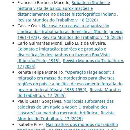
Francisco Barbosa Macedo,
Subaltern Studies e
história vista de baixo: aproximações e
distanciamentos no debate historiográfico indiano
,
Revista Mundos do Trabalho: v. 18 (2026)
Cassie Osei,
Na casa e na causa: a organização
sindical das trabalhadoras domésticas (Rio de Janeiro,
1961-1973)
,
Revista Mundos do Trabalho: v. 18 (2026)
Carlo Guimarães Monti, Lelio Luiz de Oliveira,
Colonato e imigração: padrões de produção e
diversificação dos ganhos na fazenda Boa Vista
(Ribeirão Preto, 1915)
,
Revista Mundos do Trabalho: v.
17 (2025)
Renata Felipe Monteiro,
“Operação Flagelados”: a
migração em massa de nordestinos para diversas
regiões do país e a política de escoamento forçada do
governo federal (Ceará, 1958-1959)
,
Revista Mundos
do Trabalho: v. 17 (2025)
Paulo Cesar Gonçalves,
Nos locais sufocantes das
caldeiras de um navio a vapor: O trabalho dos
“lascars” na marinha mercante britânica
,
Revista
Mundos do Trabalho: v. 17 (2025)
Isabelle Pires,
Nas malhas dos mundos do trabalho