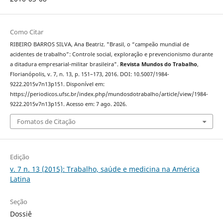
Como Citar
RIBEIRO BARROS SILVA, Ana Beatriz. "Brasil, o “campeão mundial de
acidentes de trabalho”: Controle social, exploração e prevencionismo durante
a ditadura empresarial-militar brasileira".
Revista Mundos do Trabalho
,
Florianópolis, v. 7, n. 13, p. 151–173, 2016. DOI: 10.5007/1984-
9222.2015v7n13p151. Disponível em:
https://periodicos.ufsc.br/index.php/mundosdotrabalho/article/view/1984-
9222.2015v7n13p151. Acesso em: 7 ago. 2026.
Fomatos de Citação
Edição
v. 7 n. 13 (2015): Trabalho, saúde e medicina na América
Latina
Seção
Dossiê