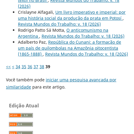
têxtil no Brasil
,
Revista Mundos do Trabalho: v. 18
(2026)
Crislayne Alfagali,
Um livro imperativo e imperial: por
uma história social da produção da prata em Potosí
,
Revista Mundos do Trabalho: v. 18 (2026)
Rodrigo Patto Sá Motta,
O anticomunismo na
Argentina
,
Revista Mundos do Trabalho: v. 18 (2026)
Adalberto Paz,
República do Cunani: a formação de
um país de quilombolas na Amazônia oitocentista
(1865-1888)
,
Revista Mundos do Trabalho: v. 18 (2026)
<<
<
34
35
36
37
38
39
Você também pode
iniciar uma pesquisa avançada por
similaridade
para este artigo.
Edição Atual