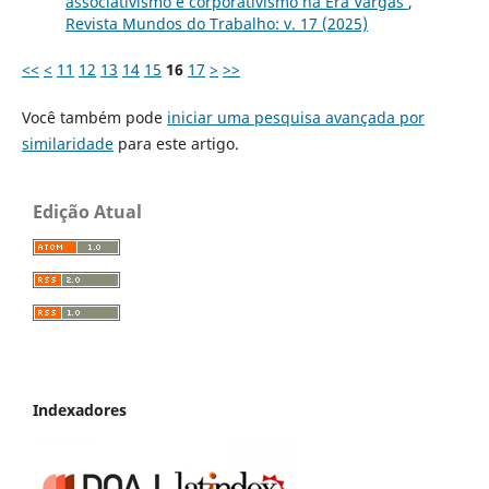
associativismo e corporativismo na Era Vargas
,
Revista Mundos do Trabalho: v. 17 (2025)
<<
<
11
12
13
14
15
16
17
>
>>
Você também pode
iniciar uma pesquisa avançada por
similaridade
para este artigo.
Edição Atual
Indexadores