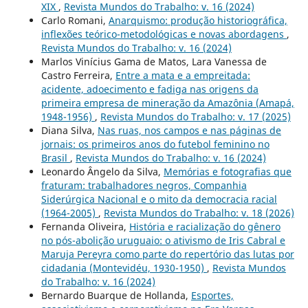
XIX
,
Revista Mundos do Trabalho: v. 16 (2024)
Carlo Romani,
Anarquismo: produção historiográfica,
inflexões teórico-metodológicas e novas abordagens
,
Revista Mundos do Trabalho: v. 16 (2024)
Marlos Vinícius Gama de Matos, Lara Vanessa de
Castro Ferreira,
Entre a mata e a empreitada:
acidente, adoecimento e fadiga nas origens da
primeira empresa de mineração da Amazônia (Amapá,
1948-1956)
,
Revista Mundos do Trabalho: v. 17 (2025)
Diana Silva,
Nas ruas, nos campos e nas páginas de
jornais: os primeiros anos do futebol feminino no
Brasil
,
Revista Mundos do Trabalho: v. 16 (2024)
Leonardo Ângelo da Silva,
Memórias e fotografias que
fraturam: trabalhadores negros, Companhia
Siderúrgica Nacional e o mito da democracia racial
(1964-2005)
,
Revista Mundos do Trabalho: v. 18 (2026)
Fernanda Oliveira,
História e racialização do gênero
no pós-abolição uruguaio: o ativismo de Iris Cabral e
Maruja Pereyra como parte do repertório das lutas por
cidadania (Montevidéu, 1930-1950)
,
Revista Mundos
do Trabalho: v. 16 (2024)
Bernardo Buarque de Hollanda,
Esportes,