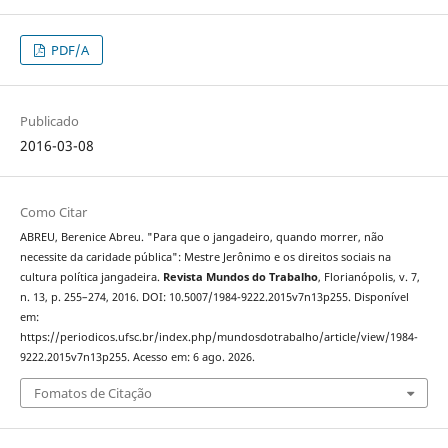
PDF/A
Publicado
2016-03-08
Como Citar
ABREU, Berenice Abreu. "Para que o jangadeiro, quando morrer, não
necessite da caridade pública": Mestre Jerônimo e os direitos sociais na
cultura política jangadeira.
Revista Mundos do Trabalho
, Florianópolis, v. 7,
n. 13, p. 255–274, 2016. DOI: 10.5007/1984-9222.2015v7n13p255. Disponível
em:
https://periodicos.ufsc.br/index.php/mundosdotrabalho/article/view/1984-
9222.2015v7n13p255. Acesso em: 6 ago. 2026.
Fomatos de Citação