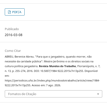
PDF/A
Publicado
2016-03-08
Como Citar
ABREU, Berenice Abreu. "Para que o jangadeiro, quando morrer, não
necessite da caridade pública": Mestre Jerônimo e os direitos sociais na
cultura política jangadeira.
Revista Mundos do Trabalho
, Florianópolis, v. 7,
n. 13, p. 255–274, 2016. DOI: 10.5007/1984-9222.2015v7n13p255. Disponível
em:
https://periodicos.ufsc.br/index.php/mundosdotrabalho/article/view/1984-
9222.2015v7n13p255. Acesso em: 7 ago. 2026.
Fomatos de Citação