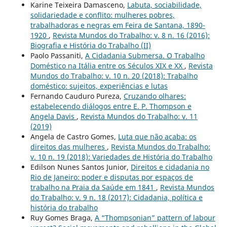
Karine Teixeira Damasceno,
Labuta, sociabilidade,
solidariedade e conflito: mulheres pobres,
trabalhadoras e negras em Feira de Santana, 1890-
1920
,
Revista Mundos do Trabalho: v. 8 n. 16 (2016):
Biografia e História do Trabalho (II)
Paolo Passaniti,
A Cidadania Submersa. O Trabalho
Doméstico na Itália entre os Séculos XIX e XX
,
Revista
Mundos do Trabalho: v. 10 n. 20 (2018): Trabalho
doméstico: sujeitos, experiências e lutas
Fernando Cauduro Pureza,
Cruzando olhares:
estabelecendo diálogos entre E. P. Thompson e
Angela Davis
,
Revista Mundos do Trabalho: v. 11
(2019)
Angela de Castro Gomes,
Luta que não acaba: os
direitos das mulheres
,
Revista Mundos do Trabalho:
v. 10 n. 19 (2018): Variedades de História do Trabalho
Edilson Nunes Santos Junior,
Direitos e cidadania no
Rio de Janeiro: poder e disputas por espaços de
trabalho na Praia da Saúde em 1841
,
Revista Mundos
do Trabalho: v. 9 n. 18 (2017): Cidadania, política e
história do trabalho
Ruy Gomes Braga,
A “Thompsonian” pattern of labour