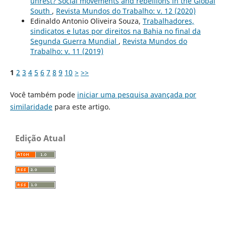
unrest? Social movements and rebellions in the Global
South
,
Revista Mundos do Trabalho: v. 12 (2020)
Edinaldo Antonio Oliveira Souza,
Trabalhadores,
sindicatos e lutas por direitos na Bahia no final da
Segunda Guerra Mundial
,
Revista Mundos do
Trabalho: v. 11 (2019)
1
2
3
4
5
6
7
8
9
10
>
>>
Você também pode
iniciar uma pesquisa avançada por
similaridade
para este artigo.
Edição Atual