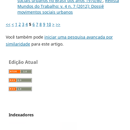
sociais urbanos no Brasil dos anos 1970/80
,
Revista
Mundos do Trabalho: v. 4 n. 7 (2012): Dossiê
movimentos sociais urbanos
<<
<
1
2
3
4
5
6
7
8
9
10
>
>>
Você também pode
iniciar uma pesquisa avançada por
similaridade
para este artigo.
Edição Atual
Indexadores