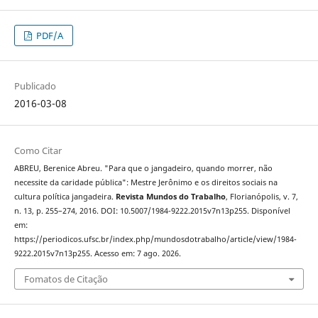
PDF/A
Publicado
2016-03-08
Como Citar
ABREU, Berenice Abreu. "Para que o jangadeiro, quando morrer, não
necessite da caridade pública": Mestre Jerônimo e os direitos sociais na
cultura política jangadeira.
Revista Mundos do Trabalho
, Florianópolis, v. 7,
n. 13, p. 255–274, 2016. DOI: 10.5007/1984-9222.2015v7n13p255. Disponível
em:
https://periodicos.ufsc.br/index.php/mundosdotrabalho/article/view/1984-
9222.2015v7n13p255. Acesso em: 7 ago. 2026.
Fomatos de Citação