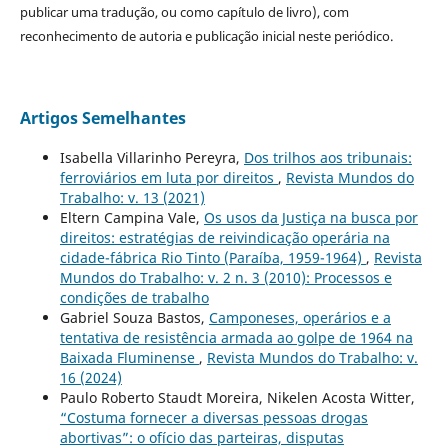
publicar uma tradução, ou como capítulo de livro), com
reconhecimento de autoria e publicação inicial neste periódico.
Artigos Semelhantes
Isabella Villarinho Pereyra,
Dos trilhos aos tribunais:
ferroviários em luta por direitos
,
Revista Mundos do
Trabalho: v. 13 (2021)
Eltern Campina Vale,
Os usos da Justiça na busca por
direitos: estratégias de reivindicação operária na
cidade-fábrica Rio Tinto (Paraíba, 1959-1964)
,
Revista
Mundos do Trabalho: v. 2 n. 3 (2010): Processos e
condições de trabalho
Gabriel Souza Bastos,
Camponeses, operários e a
tentativa de resistência armada ao golpe de 1964 na
Baixada Fluminense
,
Revista Mundos do Trabalho: v.
16 (2024)
Paulo Roberto Staudt Moreira, Nikelen Acosta Witter,
“Costuma fornecer a diversas pessoas drogas
abortivas”: o ofício das parteiras, disputas