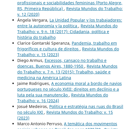
profissionais e sociabilidades femininas (Porto Alegre,
RS, Primeira República)
,
Revista Mundos do Trabalho:
v. 12 (2020)
Ángela Vergara,
La Unidad Popular y los trabajadores:
entre la autonomía y la política
,
Revista Mundos do
Trabalho: v. 9 n. 18 (2017): Cidadania, política e
história do trabalho
Clarice Gontarski Speranza,
Pandemia, trabalho em
frigoríficos e cultura de direitos
,
Revista Mundos do
Trabalho: v. 15 (2023)
Diego Armus,
Excessos, cansaço no trabalho e
doenças. Buenos Aires, 1880-1950
,
Revista Mundos
do Trabalho: v. 7 n. 13 (2015): Trabalho, saúde e
medicina na América Latina
Jaime Rodrigues,
A economia moral a bordo de navios
portugueses no século XVIII: direitos em declínio e a
luta pela sua manutenção
,
Revista Mundos do
Trabalho: v. 16 (2024)
Josué Medeiros,
Política e estratégia nas ruas do Brasil
no século XXI
,
Revista Mundos do Trabalho: v. 15
(2023)
Marco Antonio Perruso,
A temática dos movimentos