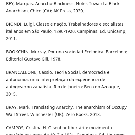
BEY, Marquis. Anarcho-Blackness. Notes Toward a Black
Anarchism. Chico (CA): AK Press, 2020.
BIONDI, Luigi. Classe e nação. Trabalhadores e socialistas
italianos em São Paulo, 1890-1920. Campinas: Ed. Unicamp,
2011.
BOOKCHIN, Murray. Por una sociedad Ecologica. Barcelona:
Editorial Gustavo Gili, 1978.
BRANCALEONE, Cássio. Teoria Social, democracia e
autonomia: uma interpretação da experiência de
autogoverno zapatista. Rio de Janeiro: Beco do Azougue,
2015.
BRAY, Mark. Translating Anarchy. The anarchism of Occupy
Wall Street. Winchester (UK): Zero Books, 2013.
CAMPOS, Cristina H. O sonhar libertário: movimento
operário nos anos de 1917 a 1921. Campinas. Ed. Unicamp,