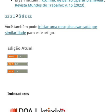
Bryan McCann,
Rocinha: de Bairro Operário à Favela
,
Revista Mundos do Trabalho: v. 15 (2023)
<<
<
1
2
3
4
>
>>
Você também pode
iniciar uma pesquisa avançada por
similaridade
para este artigo.
Edição Atual
Indexadores