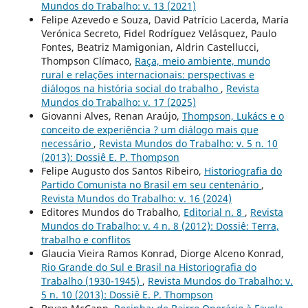
Mundos do Trabalho: v. 13 (2021)
Felipe Azevedo e Souza, David Patrício Lacerda, María
Verónica Secreto, Fidel Rodríguez Velásquez, Paulo
Fontes, Beatriz Mamigonian, Aldrin Castellucci,
Thompson Clímaco,
Raça, meio ambiente, mundo
rural e relações internacionais: perspectivas e
diálogos na história social do trabalho
,
Revista
Mundos do Trabalho: v. 17 (2025)
Giovanni Alves, Renan Araújo,
Thompson, Lukács e o
conceito de experiência ? um diálogo mais que
necessário
,
Revista Mundos do Trabalho: v. 5 n. 10
(2013): Dossiê E. P. Thompson
Felipe Augusto dos Santos Ribeiro,
Historiografia do
Partido Comunista no Brasil em seu centenário
,
Revista Mundos do Trabalho: v. 16 (2024)
Editores Mundos do Trabalho,
Editorial n. 8
,
Revista
Mundos do Trabalho: v. 4 n. 8 (2012): Dossiê: Terra,
trabalho e conflitos
Glaucia Vieira Ramos Konrad, Diorge Alceno Konrad,
Rio Grande do Sul e Brasil na Historiografia do
Trabalho (1930-1945)
,
Revista Mundos do Trabalho: v.
5 n. 10 (2013): Dossiê E. P. Thompson