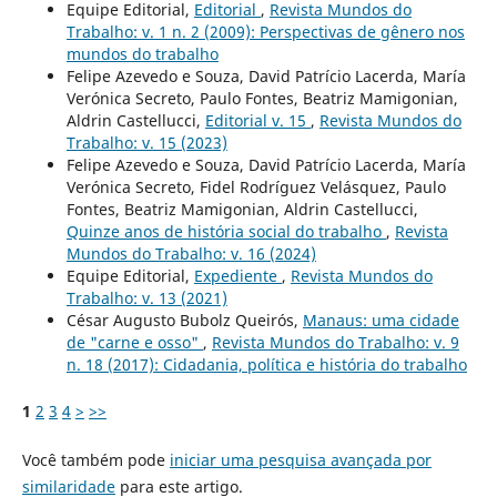
Equipe Editorial,
Editorial
,
Revista Mundos do
Trabalho: v. 1 n. 2 (2009): Perspectivas de gênero nos
mundos do trabalho
Felipe Azevedo e Souza, David Patrício Lacerda, María
Verónica Secreto, Paulo Fontes, Beatriz Mamigonian,
Aldrin Castellucci,
Editorial v. 15
,
Revista Mundos do
Trabalho: v. 15 (2023)
Felipe Azevedo e Souza, David Patrício Lacerda, María
Verónica Secreto, Fidel Rodríguez Velásquez, Paulo
Fontes, Beatriz Mamigonian, Aldrin Castellucci,
Quinze anos de história social do trabalho
,
Revista
Mundos do Trabalho: v. 16 (2024)
Equipe Editorial,
Expediente
,
Revista Mundos do
Trabalho: v. 13 (2021)
César Augusto Bubolz Queirós,
Manaus: uma cidade
de "carne e osso"
,
Revista Mundos do Trabalho: v. 9
n. 18 (2017): Cidadania, política e história do trabalho
1
2
3
4
>
>>
Você também pode
iniciar uma pesquisa avançada por
similaridade
para este artigo.