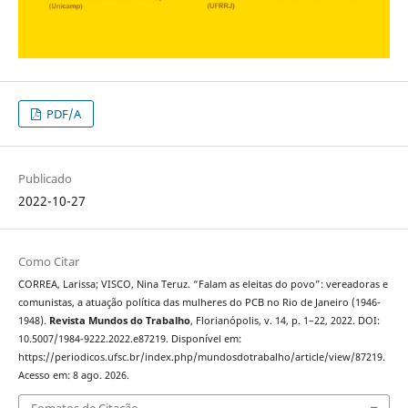
PDF/A
Publicado
2022-10-27
Como Citar
CORREA, Larissa; VISCO, Nina Teruz. “Falam as eleitas do povo”: vereadoras e
comunistas, a atuação política das mulheres do PCB no Rio de Janeiro (1946-
1948).
Revista Mundos do Trabalho
, Florianópolis, v. 14, p. 1–22, 2022. DOI:
10.5007/1984-9222.2022.e87219. Disponível em:
https://periodicos.ufsc.br/index.php/mundosdotrabalho/article/view/87219.
Acesso em: 8 ago. 2026.
Fomatos de Citação