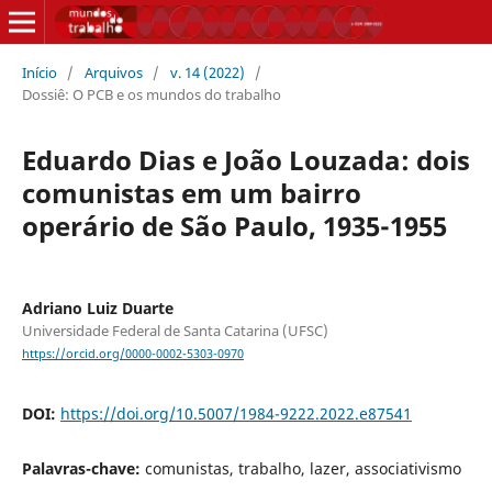
Início
/
Arquivos
/
v. 14 (2022)
/
Dossiê: O PCB e os mundos do trabalho
Eduardo Dias e João Louzada: dois
comunistas em um bairro
operário de São Paulo, 1935-1955
Adriano Luiz Duarte
Universidade Federal de Santa Catarina (UFSC)
https://orcid.org/0000-0002-5303-0970
DOI:
https://doi.org/10.5007/1984-9222.2022.e87541
Palavras-chave:
comunistas, trabalho, lazer, associativismo