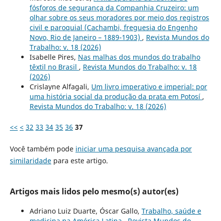
fósforos de segurança da Companhia Cruzeiro: um
olhar sobre os seus moradores por meio dos registros
civil e paroquial (Cachambi, freguesia do Engenho
Novo, Rio de Janeiro – 1889-1903)
,
Revista Mundos do
Trabalho: v. 18 (2026)
Isabelle Pires,
Nas malhas dos mundos do trabalho
têxtil no Brasil
,
Revista Mundos do Trabalho: v. 18
(2026)
Crislayne Alfagali,
Um livro imperativo e imperial: por
uma história social da produção da prata em Potosí
,
Revista Mundos do Trabalho: v. 18 (2026)
<<
<
32
33
34
35
36
37
Você também pode
iniciar uma pesquisa avançada por
similaridade
para este artigo.
Artigos mais lidos pelo mesmo(s) autor(es)
Adriano Luiz Duarte, Óscar Gallo,
Trabalho, saúde e
medicina na América Latina
,
Revista Mundos do