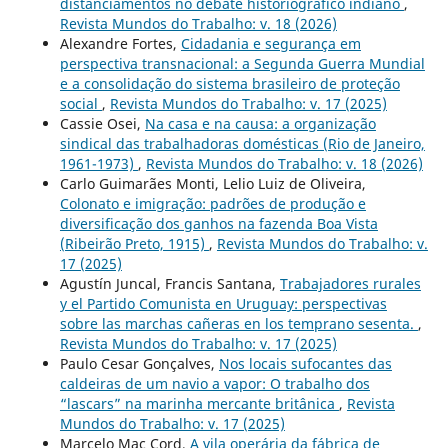
distanciamentos no debate historiográfico indiano
,
Revista Mundos do Trabalho: v. 18 (2026)
Alexandre Fortes,
Cidadania e segurança em
perspectiva transnacional: a Segunda Guerra Mundial
e a consolidação do sistema brasileiro de proteção
social
,
Revista Mundos do Trabalho: v. 17 (2025)
Cassie Osei,
Na casa e na causa: a organização
sindical das trabalhadoras domésticas (Rio de Janeiro,
1961-1973)
,
Revista Mundos do Trabalho: v. 18 (2026)
Carlo Guimarães Monti, Lelio Luiz de Oliveira,
Colonato e imigração: padrões de produção e
diversificação dos ganhos na fazenda Boa Vista
(Ribeirão Preto, 1915)
,
Revista Mundos do Trabalho: v.
17 (2025)
Agustín Juncal, Francis Santana,
Trabajadores rurales
y el Partido Comunista en Uruguay: perspectivas
sobre las marchas cañeras en los temprano sesenta.
,
Revista Mundos do Trabalho: v. 17 (2025)
Paulo Cesar Gonçalves,
Nos locais sufocantes das
caldeiras de um navio a vapor: O trabalho dos
“lascars” na marinha mercante britânica
,
Revista
Mundos do Trabalho: v. 17 (2025)
Marcelo Mac Cord,
A vila operária da fábrica de