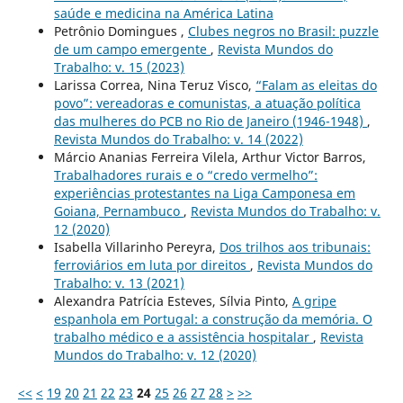
saúde e medicina na América Latina
Petrônio Domingues ,
Clubes negros no Brasil: puzzle
de um campo emergente
,
Revista Mundos do
Trabalho: v. 15 (2023)
Larissa Correa, Nina Teruz Visco,
“Falam as eleitas do
povo”: vereadoras e comunistas, a atuação política
das mulheres do PCB no Rio de Janeiro (1946-1948)
,
Revista Mundos do Trabalho: v. 14 (2022)
Márcio Ananias Ferreira Vilela, Arthur Victor Barros,
Trabalhadores rurais e o “credo vermelho”:
experiências protestantes na Liga Camponesa em
Goiana, Pernambuco
,
Revista Mundos do Trabalho: v.
12 (2020)
Isabella Villarinho Pereyra,
Dos trilhos aos tribunais:
ferroviários em luta por direitos
,
Revista Mundos do
Trabalho: v. 13 (2021)
Alexandra Patrícia Esteves, Sílvia Pinto,
A gripe
espanhola em Portugal: a construção da memória. O
trabalho médico e a assistência hospitalar
,
Revista
Mundos do Trabalho: v. 12 (2020)
<<
<
19
20
21
22
23
24
25
26
27
28
>
>>