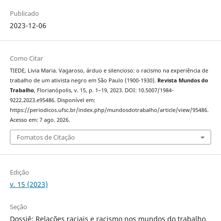
Publicado
2023-12-06
Como Citar
TIEDE, Livia Maria. Vagaroso, árduo e silencioso: o racismo na experiência de
trabalho de um ativista negro em São Paulo (1900-1930).
Revista Mundos do
Trabalho
, Florianópolis, v. 15, p. 1–19, 2023. DOI: 10.5007/1984-
9222.2023.e95486. Disponível em:
https://periodicos.ufsc.br/index.php/mundosdotrabalho/article/view/95486.
Acesso em: 7 ago. 2026.
Fomatos de Citação
Edição
v. 15 (2023)
Seção
Dossiê: Relações raciais e racismo nos mundos do trabalho