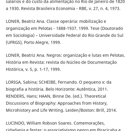
salários e do custo da alimentação no Rio de Janeiro de 1820
a 1930. Revista Brasileira Economia - RBE, v. 27, n. 4, 1973.
LONER, Beatriz Ana. Classe operária: mobilização e
organização em Pelotas - 1888-1937. 1999. Tese (Doutorado
em Sociologia) – Universidade Federal do Rio Grande do Sul
(UFRGS), Porto Alegre, 1999.
LONER, Beatriz Ana. Negros: organização e lutas em Pelotas.
História em Revista: revista do Núcleo de Documentação
Histórica, v. 5, p. 1-17, 1999.
LORIGA, Sabina; SCHEIBE, Fernando. O pequeno x: da
biografia a história. Belo Horizonte: Autêntica, 2011.
RENDERS, Hans; HAAN, Binne De. (ed.). Theoretical
Discussions of Biography: Approaches from History,
Microhistory and Life Writing. Leiden/Boston: Brill, 2014.
LUCINDO, William Robson Soares. Comemorações,
cidadania e festas: o associativismo negro em Piracicaba e