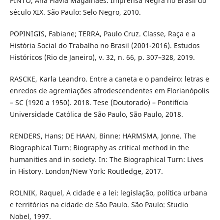
PINTO, Ana Flávia Magalhães. Imprensa Negra no Brasil do
século XIX. São Paulo: Selo Negro, 2010.
POPINIGIS, Fabiane; TERRA, Paulo Cruz. Classe, Raça e a
História Social do Trabalho no Brasil (2001-2016). Estudos
Históricos (Rio de Janeiro), v. 32, n. 66, p. 307–328, 2019.
RASCKE, Karla Leandro. Entre a caneta e o pandeiro: letras e
enredos de agremiações afrodescendentes em Florianópolis
– SC (1920 a 1950). 2018. Tese (Doutorado) – Pontifícia
Universidade Católica de São Paulo, São Paulo, 2018.
RENDERS, Hans; DE HAAN, Binne; HARMSMA, Jonne. The
Biographical Turn: Biography as critical method in the
humanities and in society. In: The Biographical Turn: Lives
in History. London/New York: Routledge, 2017.
ROLNIK, Raquel, A cidade e a lei: legislação, política urbana
e territórios na cidade de São Paulo. São Paulo: Studio
Nobel, 1997.