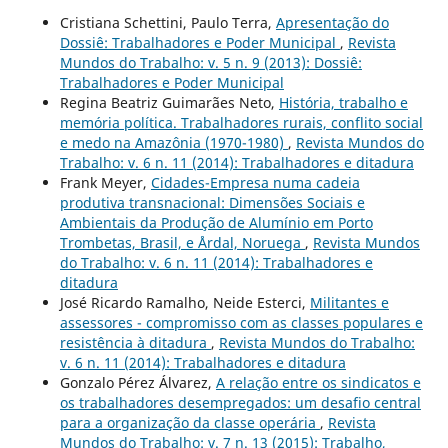
Cristiana Schettini, Paulo Terra,
Apresentação do
Dossiê: Trabalhadores e Poder Municipal
,
Revista
Mundos do Trabalho: v. 5 n. 9 (2013): Dossiê:
Trabalhadores e Poder Municipal
Regina Beatriz Guimarães Neto,
História, trabalho e
memória política. Trabalhadores rurais, conflito social
e medo na Amazônia (1970-1980)
,
Revista Mundos do
Trabalho: v. 6 n. 11 (2014): Trabalhadores e ditadura
Frank Meyer,
Cidades-Empresa numa cadeia
produtiva transnacional: Dimensões Sociais e
Ambientais da Produção de Alumínio em Porto
Trombetas, Brasil, e Årdal, Noruega
,
Revista Mundos
do Trabalho: v. 6 n. 11 (2014): Trabalhadores e
ditadura
José Ricardo Ramalho, Neide Esterci,
Militantes e
assessores - compromisso com as classes populares e
resistência à ditadura
,
Revista Mundos do Trabalho:
v. 6 n. 11 (2014): Trabalhadores e ditadura
Gonzalo Pérez Álvarez,
A relação entre os sindicatos e
os trabalhadores desempregados: um desafio central
para a organização da classe operária
,
Revista
Mundos do Trabalho: v. 7 n. 13 (2015): Trabalho,