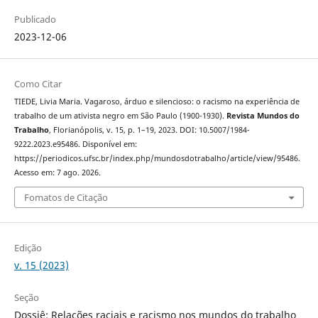
Publicado
2023-12-06
Como Citar
TIEDE, Livia Maria. Vagaroso, árduo e silencioso: o racismo na experiência de
trabalho de um ativista negro em São Paulo (1900-1930).
Revista Mundos do
Trabalho
, Florianópolis, v. 15, p. 1–19, 2023. DOI: 10.5007/1984-
9222.2023.e95486. Disponível em:
https://periodicos.ufsc.br/index.php/mundosdotrabalho/article/view/95486.
Acesso em: 7 ago. 2026.
Fomatos de Citação
Edição
v. 15 (2023)
Seção
Dossiê: Relações raciais e racismo nos mundos do trabalho