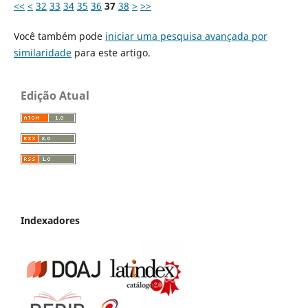
<<
<
32
33
34
35
36
37
38
>
>>
Você também pode
iniciar uma pesquisa avançada por
similaridade
para este artigo.
Edição Atual
Indexadores