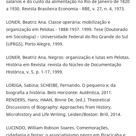
salários e do custo da alimentação no Rio de Janeiro de 1820
a 1930. Revista Brasileira Economia - RBE, v. 27, n. 4, 1973.
LONER, Beatriz Ana. Classe operária: mobilização e
organização em Pelotas - 1888-1937. 1999. Tese (Doutorado
em Sociologia) – Universidade Federal do Rio Grande do Sul
(UFRGS), Porto Alegre, 1999.
LONER, Beatriz Ana. Negros: organização e lutas em Pelotas.
História em Revista: revista do Núcleo de Documentação
Histórica, v. 5, p. 1-17, 1999.
LORIGA, Sabina; SCHEIBE, Fernando. O pequeno x: da
biografia a história. Belo Horizonte: Autêntica, 2011.
RENDERS, Hans; HAAN, Binne De. (ed.). Theoretical
Discussions of Biography: Approaches from History,
Microhistory and Life Writing. Leiden/Boston: Brill, 2014.
LUCINDO, William Robson Soares. Comemorações,
cidadania e festas: o associativismo negro em Piracicaba e