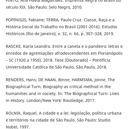
PINTO, Ana Flávia Magalhães. Imprensa Negra no Brasil do
século XIX. São Paulo: Selo Negro, 2010.
POPINIGIS, Fabiane; TERRA, Paulo Cruz. Classe, Raça e a
História Social do Trabalho no Brasil (2001-2016). Estudos
Históricos (Rio de Janeiro), v. 32, n. 66, p. 307–328, 2019.
RASCKE, Karla Leandro. Entre a caneta e o pandeiro: letras e
enredos de agremiações afrodescendentes em Florianópolis
– SC (1920 a 1950). 2018. Tese (Doutorado) – Pontifícia
Universidade Católica de São Paulo, São Paulo, 2018.
RENDERS, Hans; DE HAAN, Binne; HARMSMA, Jonne. The
Biographical Turn: Biography as critical method in the
humanities and in society. In: The Biographical Turn: Lives
in History. London/New York: Routledge, 2017.
ROLNIK, Raquel, A cidade e a lei: legislação, política urbana
e territórios na cidade de São Paulo. São Paulo: Studio
Nobel, 1997.