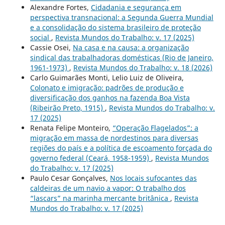
Alexandre Fortes,
Cidadania e segurança em
perspectiva transnacional: a Segunda Guerra Mundial
e a consolidação do sistema brasileiro de proteção
social
,
Revista Mundos do Trabalho: v. 17 (2025)
Cassie Osei,
Na casa e na causa: a organização
sindical das trabalhadoras domésticas (Rio de Janeiro,
1961-1973)
,
Revista Mundos do Trabalho: v. 18 (2026)
Carlo Guimarães Monti, Lelio Luiz de Oliveira,
Colonato e imigração: padrões de produção e
diversificação dos ganhos na fazenda Boa Vista
(Ribeirão Preto, 1915)
,
Revista Mundos do Trabalho: v.
17 (2025)
Renata Felipe Monteiro,
“Operação Flagelados”: a
migração em massa de nordestinos para diversas
regiões do país e a política de escoamento forçada do
governo federal (Ceará, 1958-1959)
,
Revista Mundos
do Trabalho: v. 17 (2025)
Paulo Cesar Gonçalves,
Nos locais sufocantes das
caldeiras de um navio a vapor: O trabalho dos
“lascars” na marinha mercante britânica
,
Revista
Mundos do Trabalho: v. 17 (2025)