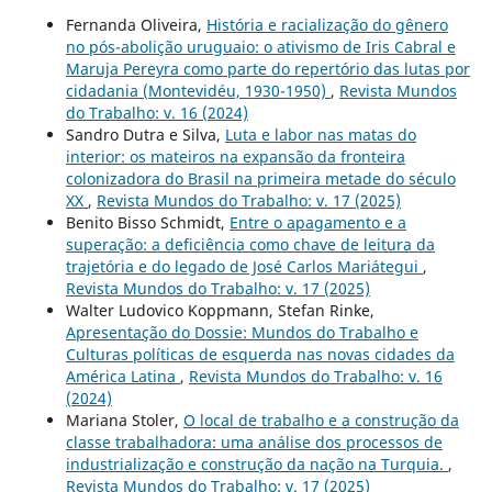
Fernanda Oliveira,
História e racialização do gênero
no pós-abolição uruguaio: o ativismo de Iris Cabral e
Maruja Pereyra como parte do repertório das lutas por
cidadania (Montevidéu, 1930-1950)
,
Revista Mundos
do Trabalho: v. 16 (2024)
Sandro Dutra e Silva,
Luta e labor nas matas do
interior: os mateiros na expansão da fronteira
colonizadora do Brasil na primeira metade do século
XX
,
Revista Mundos do Trabalho: v. 17 (2025)
Benito Bisso Schmidt,
Entre o apagamento e a
superação: a deficiência como chave de leitura da
trajetória e do legado de José Carlos Mariátegui
,
Revista Mundos do Trabalho: v. 17 (2025)
Walter Ludovico Koppmann, Stefan Rinke,
Apresentação do Dossie: Mundos do Trabalho e
Culturas políticas de esquerda nas novas cidades da
América Latina
,
Revista Mundos do Trabalho: v. 16
(2024)
Mariana Stoler,
O local de trabalho e a construção da
classe trabalhadora: uma análise dos processos de
industrialização e construção da nação na Turquia.
,
Revista Mundos do Trabalho: v. 17 (2025)