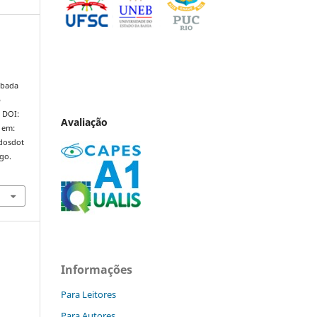
e
ubada
o
. DOI:
Avaliação
 em:
ndosdot
ago.
Informações
Para Leitores
Para Autores