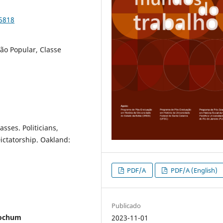
95818
ão Popular, Classe
sses. Politicians,
ictatorship. Oakland:
PDF/A
PDF/A (English)
Publicado
Bochum
2023-11-01