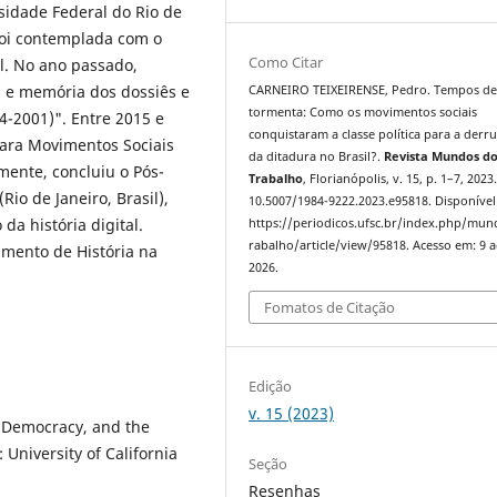
sidade Federal do Rio de
 foi contemplada com o
Como Citar
l. No ano passado,
a e memória dos dossiês e
CARNEIRO TEIXEIRENSE, Pedro. Tempos d
tormenta: Como os movimentos sociais
64-2001)". Entre 2015 e
conquistaram a classe política para a derr
para Movimentos Sociais
da ditadura no Brasil?.
Revista Mundos d
ente, concluiu o Pós-
Trabalho
, Florianópolis, v. 15, p. 1–7, 2023
io de Janeiro, Brasil),
10.5007/1984-9222.2023.e95818. Disponível
a história digital.
https://periodicos.ufsc.br/index.php/mu
rabalho/article/view/95818. Acesso em: 9 
mento de História na
2026.
Fomatos de Citação
Edição
v. 15 (2023)
s, Democracy, and the
 University of California
Seção
Resenhas