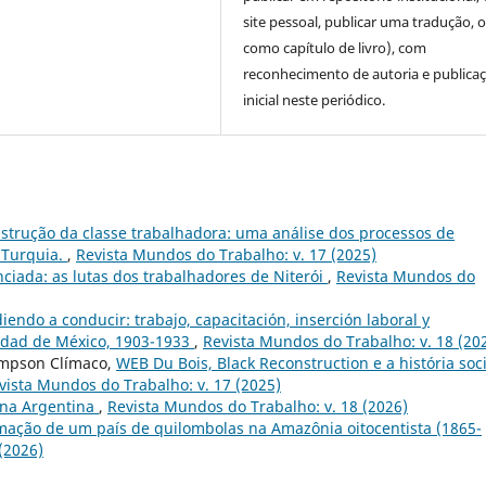
site pessoal, publicar uma tradução, 
como capítulo de livro), com
reconhecimento de autoria e publica
inicial neste periódico.
nstrução da classe trabalhadora: uma análise dos processos de
 Turquia.
,
Revista Mundos do Trabalho: v. 17 (2025)
iada: as lutas dos trabalhadores de Niterói
,
Revista Mundos do
endo a conducir: trabajo, capacitación, inserción laboral y
iudad de México, 1903-1933
,
Revista Mundos do Trabalho: v. 18 (20
ompson Clímaco,
WEB Du Bois, Black Reconstruction e a história soci
vista Mundos do Trabalho: v. 17 (2025)
na Argentina
,
Revista Mundos do Trabalho: v. 18 (2026)
mação de um país de quilombolas na Amazônia oitocentista (1865-
(2026)