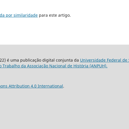
da por similaridade
para este artigo.
22) é uma publicação digital conjunta da
Universidade Federal de 
 Trabalho da Associação Nacional de História (ANPUH).
ns Attribution 4.0 International
.