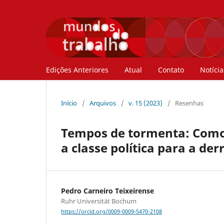
Edições Anteriores
Atual
Contato
Notícia
Início
/
Arquivos
/
v. 15 (2023)
/
Resenhas
Tempos de tormenta: Como
a classe política para a de
Pedro Carneiro Teixeirense
Ruhr Universität Bochum
https://orcid.org/0009-0009-5470-2108