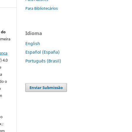
Para Bibliotecários
 do
Idioma
imeira
English
Español (España)
ença
) 4.0
Português (Brasil)
e
 a
ndo o
Enviar Submissão
o
m
do
x.:
 em