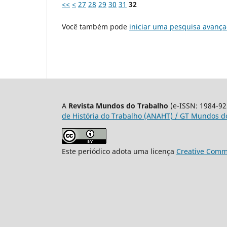
<<
<
27
28
29
30
31
32
Você também pode
iniciar uma pesquisa avança
A
Revista Mundos do Trabalho
(e-ISSN: 1984-92
de História do Trabalho (ANAHT) / GT Mundos do
Este periódico adota uma licença
Creative Commo