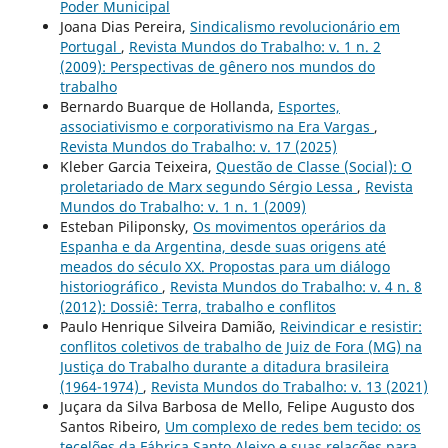
Poder Municipal
Joana Dias Pereira,
Sindicalismo revolucionário em
Portugal
,
Revista Mundos do Trabalho: v. 1 n. 2
(2009): Perspectivas de gênero nos mundos do
trabalho
Bernardo Buarque de Hollanda,
Esportes,
associativismo e corporativismo na Era Vargas
,
Revista Mundos do Trabalho: v. 17 (2025)
Kleber Garcia Teixeira,
Questão de Classe (Social): O
proletariado de Marx segundo Sérgio Lessa
,
Revista
Mundos do Trabalho: v. 1 n. 1 (2009)
Esteban Piliponsky,
Os movimentos operários da
Espanha e da Argentina, desde suas origens até
meados do século XX. Propostas para um diálogo
historiográfico
,
Revista Mundos do Trabalho: v. 4 n. 8
(2012): Dossiê: Terra, trabalho e conflitos
Paulo Henrique Silveira Damião,
Reivindicar e resistir:
conflitos coletivos de trabalho de Juiz de Fora (MG) na
Justiça do Trabalho durante a ditadura brasileira
(1964-1974)
,
Revista Mundos do Trabalho: v. 13 (2021)
Juçara da Silva Barbosa de Mello, Felipe Augusto dos
Santos Ribeiro,
Um complexo de redes bem tecido: os
tecelões da Fábrica Santo Aleixo e suas relações para