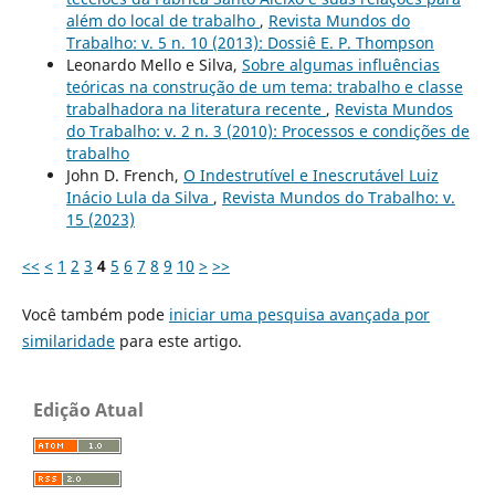
além do local de trabalho
,
Revista Mundos do
Trabalho: v. 5 n. 10 (2013): Dossiê E. P. Thompson
Leonardo Mello e Silva,
Sobre algumas influências
teóricas na construção de um tema: trabalho e classe
trabalhadora na literatura recente
,
Revista Mundos
do Trabalho: v. 2 n. 3 (2010): Processos e condições de
trabalho
John D. French,
O Indestrutível e Inescrutável Luiz
Inácio Lula da Silva
,
Revista Mundos do Trabalho: v.
15 (2023)
<<
<
1
2
3
4
5
6
7
8
9
10
>
>>
Você também pode
iniciar uma pesquisa avançada por
similaridade
para este artigo.
Edição Atual