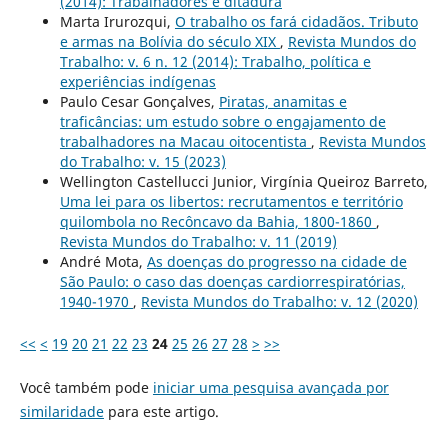
(2014): Trabalhadores e ditadura
Marta Irurozqui,
O trabalho os fará cidadãos. Tributo
e armas na Bolívia do século XIX
,
Revista Mundos do
Trabalho: v. 6 n. 12 (2014): Trabalho, política e
experiências indígenas
Paulo Cesar Gonçalves,
Piratas, anamitas e
traficâncias: um estudo sobre o engajamento de
trabalhadores na Macau oitocentista
,
Revista Mundos
do Trabalho: v. 15 (2023)
Wellington Castellucci Junior, Virgínia Queiroz Barreto,
Uma lei para os libertos: recrutamentos e território
quilombola no Recôncavo da Bahia, 1800-1860
,
Revista Mundos do Trabalho: v. 11 (2019)
André Mota,
As doenças do progresso na cidade de
São Paulo: o caso das doenças cardiorrespiratórias,
1940-1970
,
Revista Mundos do Trabalho: v. 12 (2020)
<<
<
19
20
21
22
23
24
25
26
27
28
>
>>
Você também pode
iniciar uma pesquisa avançada por
similaridade
para este artigo.