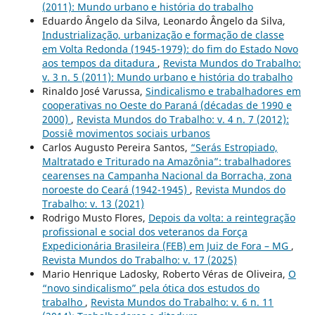
(2011): Mundo urbano e história do trabalho
Eduardo Ângelo da Silva, Leonardo Ângelo da Silva,
Industrialização, urbanização e formação de classe
em Volta Redonda (1945-1979): do fim do Estado Novo
aos tempos da ditadura
,
Revista Mundos do Trabalho:
v. 3 n. 5 (2011): Mundo urbano e história do trabalho
Rinaldo José Varussa,
Sindicalismo e trabalhadores em
cooperativas no Oeste do Paraná (décadas de 1990 e
2000)
,
Revista Mundos do Trabalho: v. 4 n. 7 (2012):
Dossiê movimentos sociais urbanos
Carlos Augusto Pereira Santos,
“Serás Estropiado,
Maltratado e Triturado na Amazônia”: trabalhadores
cearenses na Campanha Nacional da Borracha, zona
noroeste do Ceará (1942-1945)
,
Revista Mundos do
Trabalho: v. 13 (2021)
Rodrigo Musto Flores,
Depois da volta: a reintegração
profissional e social dos veteranos da Força
Expedicionária Brasileira (FEB) em Juiz de Fora – MG
,
Revista Mundos do Trabalho: v. 17 (2025)
Mario Henrique Ladosky, Roberto Véras de Oliveira,
O
“novo sindicalismo” pela ótica dos estudos do
trabalho
,
Revista Mundos do Trabalho: v. 6 n. 11