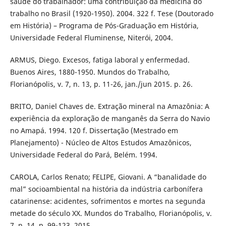
saúde do trabalhador: uma contribuição da medicina do
trabalho no Brasil (1920-1950). 2004. 322 f. Tese (Doutorado
em História) – Programa de Pós-Graduação em História,
Universidade Federal Fluminense, Niterói, 2004.
ARMUS, Diego. Excesos, fatiga laboral y enfermedad.
Buenos Aires, 1880-1950. Mundos do Trabalho,
Florianópolis, v. 7, n. 13, p. 11-26, jan./jun 2015. p. 26.
BRITO, Daniel Chaves de. Extração mineral na Amazônia: A
experiência da exploração de manganês da Serra do Navio
no Amapá. 1994. 120 f. Dissertação (Mestrado em
Planejamento) - Núcleo de Altos Estudos Amazônicos,
Universidade Federal do Pará, Belém. 1994.
CAROLA, Carlos Renato; FELIPE, Giovani. A “banalidade do
mal” socioambiental na história da indústria carbonífera
catarinense: acidentes, sofrimentos e mortes na segunda
metade do século XX. Mundos do Trabalho, Florianópolis, v.
7, n. 14, p. 99-123, 2015.