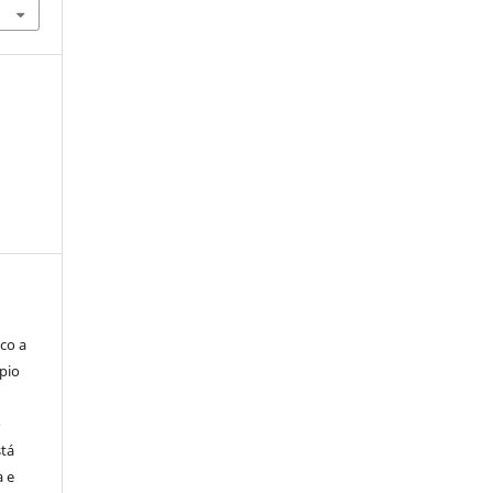
co a
pio
o
stá
a e