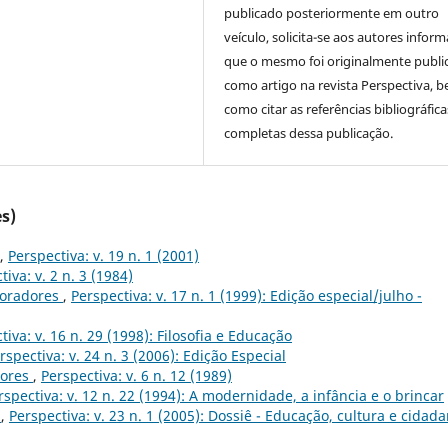
publicado posteriormente em outro
veículo, solicita-se aos autores inform
que o mesmo foi originalmente publi
como artigo na revista Perspectiva, 
como citar as referências bibliográfica
completas dessa publicação.
s)
,
Perspectiva: v. 19 n. 1 (2001)
tiva: v. 2 n. 3 (1984)
boradores
,
Perspectiva: v. 17 n. 1 (1999): Edição especial/julho -
tiva: v. 16 n. 29 (1998): Filosofia e Educação
rspectiva: v. 24 n. 3 (2006): Edição Especial
dores
,
Perspectiva: v. 6 n. 12 (1989)
rspectiva: v. 12 n. 22 (1994): A modernidade, a infância e o brincar
o
,
Perspectiva: v. 23 n. 1 (2005): Dossiê - Educação, cultura e cidada