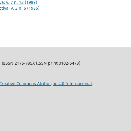
a: v. 7 n. 13 (1989)
tiva: v. 3 n. 6 (1986)
l. eISSN 2175-795X (ISSN print 0102-5473).
Creative Commons Atribuição 4.0 Internacional
.