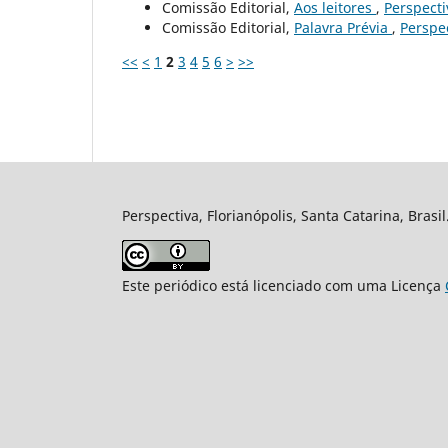
Comissão Editorial,
Aos leitores
,
Perspectiv
Comissão Editorial,
Palavra Prévia
,
Perspec
<<
<
1
2
3
4
5
6
>
>>
Perspectiva, Florianópolis, Santa Catarina, Brasi
Este periódico está licenciado com uma Licença