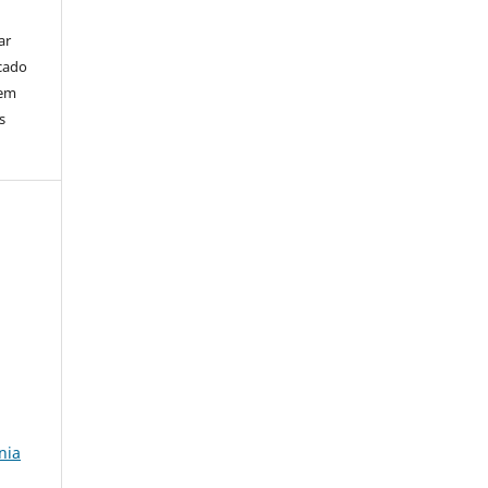
ar
cado
bem
s
nia