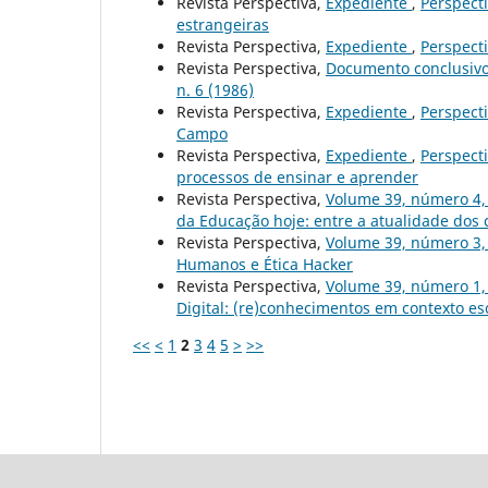
Revista Perspectiva,
Expediente
,
Perspecti
estrangeiras
Revista Perspectiva,
Expediente
,
Perspecti
Revista Perspectiva,
Documento conclusivo 
n. 6 (1986)
Revista Perspectiva,
Expediente
,
Perspecti
Campo
Revista Perspectiva,
Expediente
,
Perspecti
processos de ensinar e aprender
Revista Perspectiva,
Volume 39, número 4
da Educação hoje: entre a atualidade dos
Revista Perspectiva,
Volume 39, número 3
Humanos e Ética Hacker
Revista Perspectiva,
Volume 39, número 1
Digital: (re)conhecimentos em contexto es
<<
<
1
2
3
4
5
>
>>