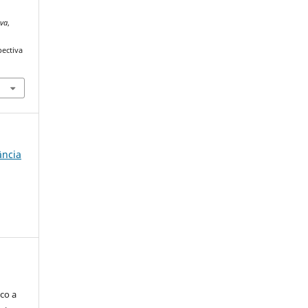
iva
,
pectiva
ância
co a