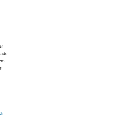
ar
cado
bem
s
a,