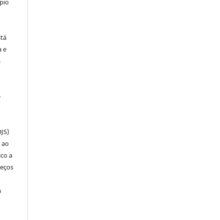
pio
o
stá
a e
a
e
OJS)
 ao
ico a
reços
a