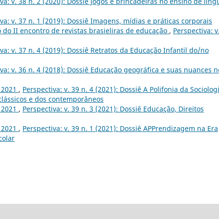
va: v. 38 n. 2 (2020): Dossiê Jogos e brincadeiras no ensino de líng
va: v. 37 n. 1 (2019): Dossiê Imagens, mídias e práticas corporais
do II encontro de revistas brasieliras de educação
,
Perspectiva: v
va: v. 37 n. 4 (2019): Dossiê Retratos da Educação Infantil do/no
va: v. 36 n. 4 (2018): Dossiê Educação geográfica e suas nuances n
, 2021
,
Perspectiva: v. 39 n. 4 (2021): Dossiê A Polifonia da Sociolog
 clássicos e dos contemporâneos
, 2021
,
Perspectiva: v. 39 n. 3 (2021): Dossiê Educação, Direitos
, 2021
,
Perspectiva: v. 39 n. 1 (2021): Dossiê APPrendizagem na Era
colar