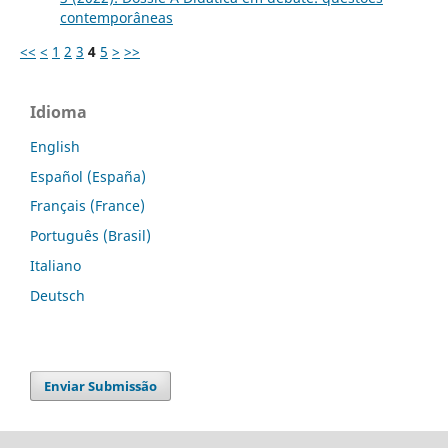
contemporâneas
<<
<
1
2
3
4
5
>
>>
Idioma
English
Español (España)
Français (France)
Português (Brasil)
Italiano
Deutsch
Enviar Submissão