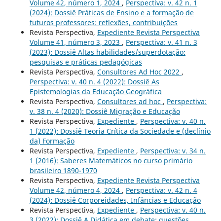
Volume 42, número 1, 2024
,
Perspectiva: v. 42 n. 1
(2024): Dossiê Práticas de Ensino e a formação de
futuros professores: reflexões, contribuições
Revista Perspectiva,
Expediente Revista Perspectiva
Volume 41, número 3, 2023
,
Perspectiva: v. 41 n. 3
(2023): Dossiê Altas habilidades/superdotação:
pesquisas e práticas pedagógicas
Revista Perspectiva,
Consultores Ad Hoc 2022
,
Perspectiva: v. 40 n. 4 (2022): Dossiê As
Epistemologias da Educação Geográfica
Revista Perspectiva,
Consultores ad hoc
,
Perspectiva:
v. 38 n. 4 (2020): Dossiê Migração e Educação
Revista Perspectiva,
Expediente
,
Perspectiva: v. 40 n.
1 (2022): Dossiê Teoria Crítica da Sociedade e (declínio
da) Formação
Revista Perspectiva,
Expediente
,
Perspectiva: v. 34 n.
1 (2016): Saberes Matemáticos no curso primário
brasileiro 1890-1970
Revista Perspectiva,
Expediente Revista Perspectiva
Volume 42, número 4, 2024
,
Perspectiva: v. 42 n. 4
(2024): Dossiê Corporeidades, Infâncias e Educação
Revista Perspectiva,
Expediente
,
Perspectiva: v. 40 n.
3 (2022): Dossiê A Didática em debate: questões