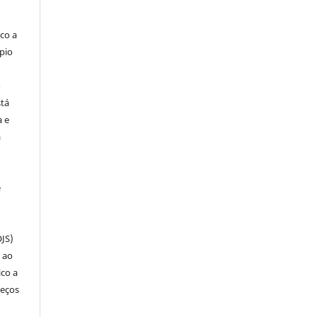
co a
pio
o
stá
a e
a
e
OJS)
 ao
ico a
reços