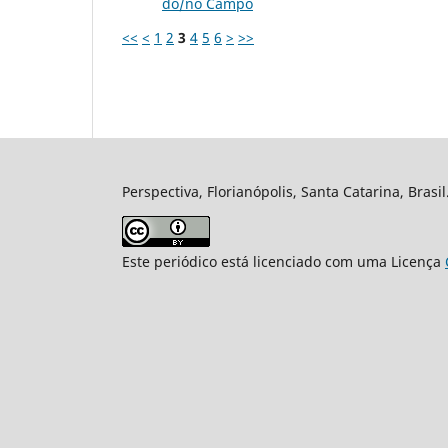
do/no Campo
<<
<
1
2
3
4
5
6
>
>>
Perspectiva, Florianópolis, Santa Catarina, Brasi
Este periódico está licenciado com uma Licença