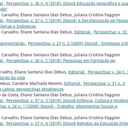
ial
,
Perspectiva: v. 36 n. 4 (2018): Dossiê Educação geográfica e su
nder
 Carvalho, Eliane Santana Dias Debus, Juliana Cristina Faggion
ial
,
Perspectiva: v. 37 n. 2 (2019): Dossiê: A Decolonização da Pesqu
ileiras e Indígenas
e Carvalho, Eliane Santana Dias Debus,
Editorial
,
Perspectiva: v. 33 
Apresentação
,
Perspectiva: v. 27 n. 2 (2009): Dossiê - Ontologia crít
 Carvalho, Eliane Santana Dias Debus, Juliana Cristina Faggion
ial
,
Perspectiva: v. 36 n. 2 (2018): Pesquisas em Formação de
arvalho, Eliane Santana Dias Debus,
Editorial
,
Perspectiva: v. 34 n. 
lação da vida
s Debus, Caroline Machado Momm,
Editorial
,
Perspectiva: v. 31 n. 3
a Latina: perspectivas etnológicas
 da Costa, Eliane Santana Dias Debus, Juliana Cristina Faggion
ial
,
Perspectiva: v. 37 n. 3 (2019): Dossiê Infância, Cultura e Históri
iva: v. 26 n. 1 (2008): Dossiê - Trabalho, Movimentos Sociais e
 Carvalho, Eliane Santana Dias Debus, Juliana Cristina Faggion
ial
,
Perspectiva: v. 37 n. 4 (2019): Dossiê Retratos da Educação Infan