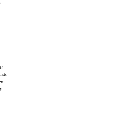
a
ar
cado
bem
s