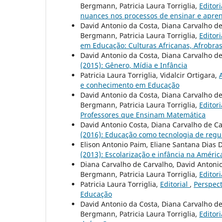
Bergmann, Patricia Laura Torriglia,
Editor
nuances nos processos de ensinar e apre
David Antonio da Costa, Diana Carvalho de
Bergmann, Patricia Laura Torriglia,
Editor
em Educação: Culturas Africanas, Afrobras
David Antonio da Costa, Diana Carvalho d
(2015): Gênero, Mídia e Infância
Patricia Laura Torriglia, Vidalcir Ortigara,
e conhecimento em Educação
David Antonio da Costa, Diana Carvalho de
Bergmann, Patricia Laura Torriglia,
Editor
Professores que Ensinam Matemática
David Antonio Costa, Diana Carvalho de C
(2016): Educação como tecnologia de regu
Elison Antonio Paim, Eliane Santana Dia
(2013): Escolarização e infância na Améric
Diana Carvalho de Carvalho, David Antonio
Bergmann, Patricia Laura Torriglia,
Editor
Patricia Laura Torriglia,
Editorial
,
Perspect
Educação
David Antonio da Costa, Diana Carvalho de
Bergmann, Patricia Laura Torriglia,
Editor