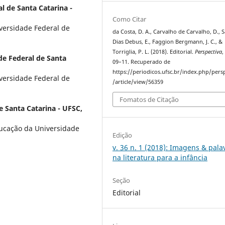
l de Santa Catarina -
Como Citar
versidade Federal de
da Costa, D. A., Carvalho de Carvalho, D., 
Dias Debus, E., Faggion Bergmann, J. C., &
Torriglia, P. L. (2018). Editorial.
Perspectiva
de Federal de Santa
09–11. Recuperado de
https://periodicos.ufsc.br/index.php/pers
versidade Federal de
/article/view/56359
Fomatos de Citação
e Santa Catarina - UFSC,
ucação da Universidade
Edição
v. 36 n. 1 (2018): Imagens & pala
na literatura para a infância
Seção
Editorial