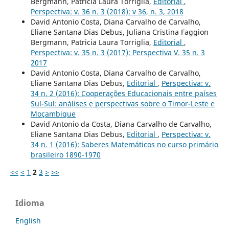
Bergmann, Patricia Laura Torriglia,
Editorial
,
Perspectiva: v. 36 n. 3 (2018): v 36, n. 3, 2018
David Antonio Costa, Diana Carvalho de Carvalho,
Eliane Santana Dias Debus, Juliana Cristina Faggion
Bergmann, Patricia Laura Torriglia,
Editorial
,
Perspectiva: v. 35 n. 3 (2017): Perspectiva V. 35 n. 3
2017
David Antonio Costa, Diana Carvalho de Carvalho,
Eliane Santana Dias Debus,
Editorial
,
Perspectiva: v.
34 n. 2 (2016): Cooperações Educacionais entre países
Sul-Sul: análises e perspectivas sobre o Timor-Leste e
Moçambique
David Antonio da Costa, Diana Carvalho de Carvalho,
Eliane Santana Dias Debus,
Editorial
,
Perspectiva: v.
34 n. 1 (2016): Saberes Matemáticos no curso primário
brasileiro 1890-1970
<<
<
1
2
3
>
>>
Idioma
English