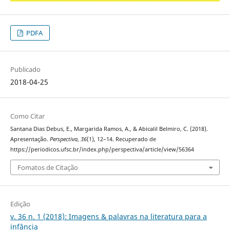
PDFA
Publicado
2018-04-25
Como Citar
Santana Dias Debus, E., Margarida Ramos, A., & Abicalil Belmiro, C. (2018).
Apresentação.
Perspectiva
,
36
(1), 12–14. Recuperado de
https://periodicos.ufsc.br/index.php/perspectiva/article/view/56364
Fomatos de Citação
Edição
v. 36 n. 1 (2018): Imagens & palavras na literatura para a
infância