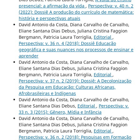
presencial: a afirmação da vida
,
Perspectiva: v. 40 n. 2
(2022): Dossiê A produção do currículo de matemática:
história e perspectivas atuais
David Antonio da Costa, Diana Carvalho de Carvalho,
Eliane Santana Dias Debus, Juliana Cristina Faggion
Bergmann, Patricia Laura Torriglia,
Editorial
,
Perspectiva: v. 36 n. 4 (2018): Dossiê Educação
geográfica e suas nuances nos processos de ensinar e
aprender
David Antonio da Costa, Diana Carvalho de Carvalho,
Eliane Santana Dias Debus, Juliana Cristina Faggion
Bergmann, Patricia Laura Torriglia,
Editorial
,
Perspectiva: v. 37 n. 2 (2019): Dossiê: A Decolonização
da Pesquisa em Educação: Culturas Africanas,
Afrobrasileiras e Indígenas
David Antonio da Costa, Diana Carvalho de Carvalho,
Eliane Santana Dias Debus,
Editorial
,
Perspectiva: v.
33 n. 3 (2015): Gênero, Mídia e Infância
David Antonio da Costa, Diana Carvalho de Carvalho,
Eliane Santana Dias Debus, Juliana Cristina Faggion
Bergmann, Patricia Laura Torriglia,
Editorial
,
Perspectiva: v. 36 n. 2 (2018): Pesquisas em Formação