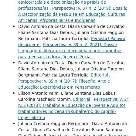
etnicorraciais e decolonização na práxis de
professores/as
,
Perspectiva: v. 37 n. 2 (2019): Dossiê:
A Decolonização da Pesquisa em Educação: Culturas
Africanas, Afrobrasileiras e Indígenas
David Antonio da Costa, Diana Carvalho de Carvalho ,
Eliane Santana Dias Debus, Juliana Cristina Faggion
Bergmann, Patricia Laura Torriglia,
Persistir! Palavra
de ordem!
,
Perspectiva: v. 39 n. 2 (2021): Dossiê
Linguagem, literatura e decolonialidade: caminhos
para pensar a educação em ciências
David Antonio da Costa, Diana Carvalho de Carvalho,
Eliane Santana Dias Debus, Juliana Cristina Faggion
Bergmann, Patricia Laura Torriglia,
Editorial
,
Perspectiva: v. 35 n. 4 (2017): Filosofia, Arte e
Educação: Experiências em Pensamento
Elison Antonio Paim, Eliane Santana Dias Debus,
Carolina Machado Momm,
Editorial
,
Perspectiva: v. 31
n. 2 (2013): Trabalho e Educação de Jovens e Adultos
trabalhadores no cenário subalterno do capital-
imperialismo
Juliana Cristina Faggion Bergmann, David Antonio da
Costa , Diana Carvalho de Carvalho, Eliane Santana
Dias Debus, Patricia Laura Torriglia,
A volta do ensino