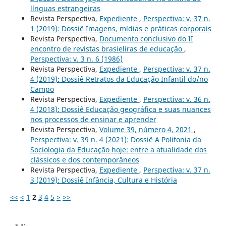
línguas estrangeiras
Revista Perspectiva,
Expediente
,
Perspectiva: v. 37 n.
1 (2019): Dossiê Imagens, mídias e práticas corporais
Revista Perspectiva,
Documento conclusivo do II
encontro de revistas brasieliras de educação
,
Perspectiva: v. 3 n. 6 (1986)
Revista Perspectiva,
Expediente
,
Perspectiva: v. 37 n.
4 (2019): Dossiê Retratos da Educação Infantil do/no
Campo
Revista Perspectiva,
Expediente
,
Perspectiva: v. 36 n.
4 (2018): Dossiê Educação geográfica e suas nuances
nos processos de ensinar e aprender
Revista Perspectiva,
Volume 39, número 4, 2021
,
Perspectiva: v. 39 n. 4 (2021): Dossiê A Polifonia da
Sociologia da Educação hoje: entre a atualidade dos
clássicos e dos contemporâneos
Revista Perspectiva,
Expediente
,
Perspectiva: v. 37 n.
3 (2019): Dossiê Infância, Cultura e História
<<
<
1
2
3
4
5
>
>>