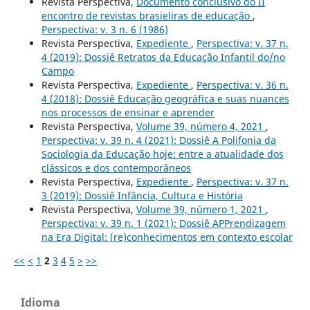
Revista Perspectiva,
Documento conclusivo do II
encontro de revistas brasieliras de educação
,
Perspectiva: v. 3 n. 6 (1986)
Revista Perspectiva,
Expediente
,
Perspectiva: v. 37 n.
4 (2019): Dossiê Retratos da Educação Infantil do/no
Campo
Revista Perspectiva,
Expediente
,
Perspectiva: v. 36 n.
4 (2018): Dossiê Educação geográfica e suas nuances
nos processos de ensinar e aprender
Revista Perspectiva,
Volume 39, número 4, 2021
,
Perspectiva: v. 39 n. 4 (2021): Dossiê A Polifonia da
Sociologia da Educação hoje: entre a atualidade dos
clássicos e dos contemporâneos
Revista Perspectiva,
Expediente
,
Perspectiva: v. 37 n.
3 (2019): Dossiê Infância, Cultura e História
Revista Perspectiva,
Volume 39, número 1, 2021
,
Perspectiva: v. 39 n. 1 (2021): Dossiê APPrendizagem
na Era Digital: (re)conhecimentos em contexto escolar
<<
<
1
2
3
4
5
>
>>
Idioma