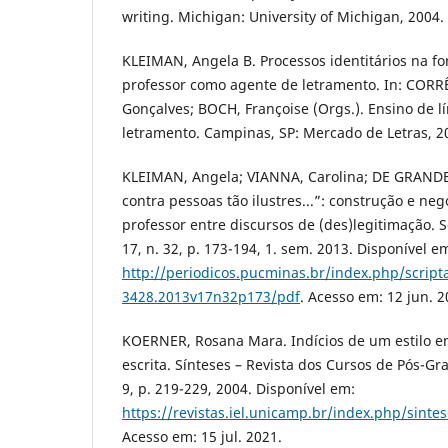
writing. Michigan: University of Michigan, 2004.
KLEIMAN, Angela B. Processos identitários na fo
professor como agente de letramento. In: CORR
Gonçalves; BOCH, Françoise (Orgs.). Ensino de l
letramento. Campinas, SP: Mercado de Letras, 20
KLEIMAN, Angela; VIANNA, Carolina; DE GRANDE,
contra pessoas tão ilustres...”: construção e neg
professor entre discursos de (des)legitimação. Sc
17, n. 32, p. 173-194, 1. sem. 2013. Disponível e
http://periodicos.pucminas.br/index.php/scripta
3428.2013v17n32p173/pdf
. Acesso em: 12 jun. 2
KOERNER, Rosana Mara. Indícios de um estilo e
escrita. Sínteses – Revista dos Cursos de Pós-Gr
9, p. 219-229, 2004. Disponível em:
https://revistas.iel.unicamp.br/index.php/sinte
Acesso em: 15 jul. 2021.