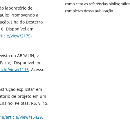
como citar as referências bibliográfica
do laboratório de
completas dessa publicação.
Paulo: Promovendo a
ção. Ilha do Desterro,
016. Disponível em:
rticle/view/2175-
evista da ABRALIN, v.
 Parte]. Disponível em:
ticle/view/1116
. Acesso
strução explícita” em
atório de projeto em um
sino, Pelotas, RS, v. 15,
rle/article/view/15429
.