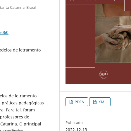
nta Catarina, Brasil
86060
Modelos de letramento
delos de letramento
PDFA
XML
 práticas pedagógicas
ra. Para tal, foram
 professores de
Publicado
Catarina. O principal
2022-12-13
o acadêmico,