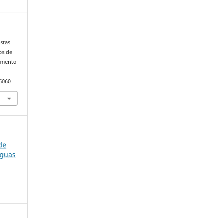
ostas
os de
ramento
86060
de
nguas