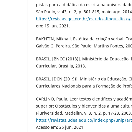
pistas para a didática da escrita na universidade
São Paulo, v. 43, n. 2, p. 801-815, maio-ago. 201
https://revistas.gel.org.br/estudos-linguisticos/
em: 15 jun. 2021.
BAKHTIN, Mikhail. Estética da criação verbal. T
Galvão G. Pereira. São Paulo: Martins Fontes, 20
BRASIL. [BNCC (2018)]. Ministério da Educação
Curricular. Brasília, 2018.
BRASIL. [DCN (2019)]. Ministério da Educação. C
Curriculares Nacionais para a Formação de Profes
CARLINO, Paula. Leer textos científicos y acadé
superior: Obstáculos y bienvenidas a uma cultur
Pluriversidad, Medellín, v. 3, n. 2, p. 17-23, 200
https://revistas.udea.edu.co/index.php/unip/ar
Acesso em: 25 jun. 2021.