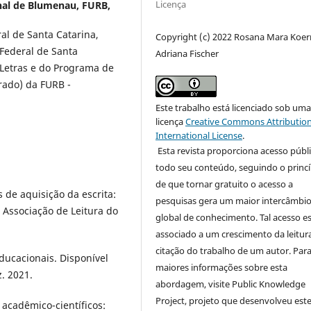
Licença
nal de Blumenau, FURB,
al de Santa Catarina,
Copyright (c) 2022 Rosana Mara Koer
Federal de Santa
Adriana Fischer
 Letras e do Programa de
ado) da FURB -
Este trabalho está licenciado sob um
licença
Creative Commons Attribution
International License
.
Esta revista proporciona acesso públi
todo seu conteúdo, seguindo o princí
de que tornar gratuito o acesso a
de aquisição da escrita:
pesquisas gera um maior intercâmbi
: Associação de Leitura do
global de conhecimento. Tal acesso e
associado a um crescimento da leitur
citação do trabalho de um autor. Par
ducacionais. Disponível
maiores informações sobre esta
. 2021.
abordagem, visite Public Knowledge
Project, projeto que desenvolveu est
 acadêmico-científicos: