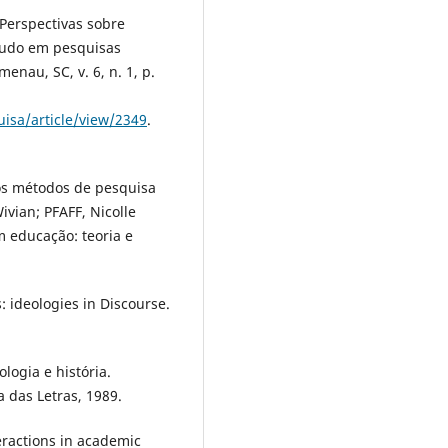
Perspectivas sobre
studo em pesquisas
nau, SC, v. 6, n. 1, p.
uisa/article/view/2349
.
dos métodos de pesquisa
ivian; PFAFF, Nicolle
m educação: teoria e
s: ideologies in Discourse.
logia e história.
 das Letras, 1989.
eractions in academic