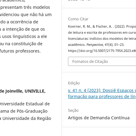
 apresentam três modelos
evidenciou que não há um
Como Citar
do a ocorrência de
Koerner, R. M., & Fischer, A. . (2022). Prop
u a intenção de que os
de leitura e escrita de professores em curs
usos linguísticos a ele
licenciaturas: indícios dos modelos de let
u na constituição de
acadêmico.
Perspectiva
,
41
(4), 01–23.
uturos professores.
https://doi.org/10.5007/2175-795X.2023.e
Fomatos de Citação
Edição
v. 41 n. 4 (2023): Dossiê Espaços 
e Joinville, UNIVILLE,
formação para professores de lí
Universidade Estadual de
Seção
grama de Pós-Graduação
Artigos de Demanda Contínua
a Universidade da Região