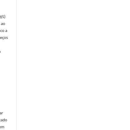
OJS)
 ao
ico a
reços
a
ar
cado
bem