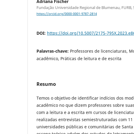
Adriana Fischer
Fundação Universidade Regional de Blumenau, FURB, Sa
https://orcid.org/0000-0001-9787-2814
DOI:
https://doi.org/10.5007/2175-795X.2023.e
Palavras-chave:
Professores de licenciaturas, 
acadêmico, Práticas de leitura e de escrita
Resumo
Temos o objetivo de identificar indícios dos mo
acadêmico no que dizem professores sobre suas
com a leitura e a escrita em cursos de licenciatu
realizadas entrevistas semiestruturadas com 11
universidades públicas e comunitárias de Santa 
escopo teórico advém dos estudos do letrament