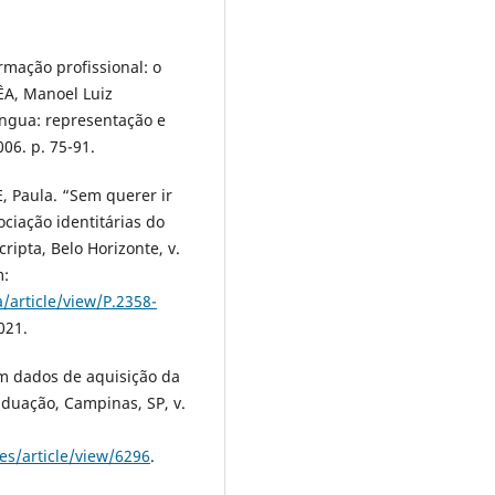
rmação profissional: o
ÊA, Manoel Luiz
íngua: representação e
06. p. 75-91.
 Paula. “Sem querer ir
ociação identitárias do
ripta, Belo Horizonte, v.
m:
/article/view/P.2358-
021.
m dados de aquisição da
aduação, Campinas, SP, v.
ses/article/view/6296
.