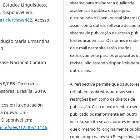
sistema para melhorar a qualidade
. Estudos Linguísticos,
acadêmica e pública da pesquisa,
4. Disponível em:
distribuindo o Open Journal Sistem (
article/view/482
. Acesso
assim como outros software de apoio
sistema de publicação de acesso públ
fontes acadêmicas. Os nomes e ende
radução Maria Ermantina
de e-mail neste site serão usados
00.
exclusivamente para os propósitos d
. Base Nacional Comum
revista, não estando disponíveis para
outros fins.
NE/CEB. Diretrizes
A Perspectiva permite que os autores
sores. Brasília, 2019.
retenham os direitos autorais sem
restrições bem como os direitos de
micos en la educación
publicação. Caso o texto venha a ser
a nueva. Uni-
publicado posteriormente em outro
3. Disponível em:
veículo, solicita-se aos autores inform
ticle/view/12289/11146
.
que o mesmo foi originalmente publi
como artigo na revista Perspectiva, 