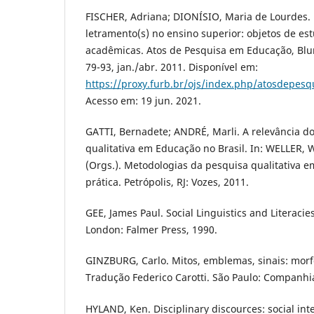
FISCHER, Adriana; DIONÍSIO, Maria de Lourdes. 
letramento(s) no ensino superior: objetos de e
acadêmicas. Atos de Pesquisa em Educação, Blume
79-93, jan./abr. 2011. Disponível em:
https://proxy.furb.br/ojs/index.php/atosdepesq
Acesso em: 19 jun. 2021.
GATTI, Bernadete; ANDRÉ, Marli. A relevância 
qualitativa em Educação no Brasil. In: WELLER, W
(Orgs.). Metodologias da pesquisa qualitativa e
prática. Petrópolis, RJ: Vozes, 2011.
GEE, James Paul. Social Linguistics and Literacie
London: Falmer Press, 1990.
GINZBURG, Carlo. Mitos, emblemas, sinais: morfo
Tradução Federico Carotti. São Paulo: Companhia
HYLAND, Ken. Disciplinary discources: social int