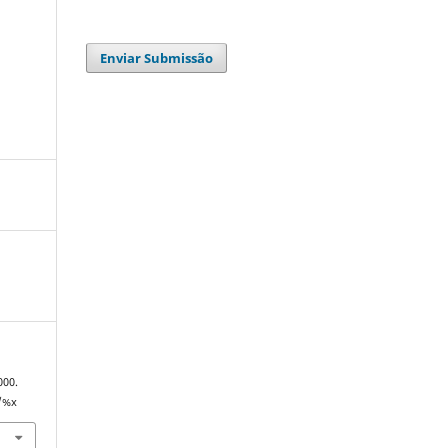
Enviar Submissão
000.
7/%x