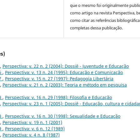
que o mesmo foi originalmente publi
como artigo na revista Perspectiva, 
como citar as referências bibliográfica
completas dessa publicação.
s)
,
Perspectiva: v. 22 n. 2 (2004): Dossiê - Juventude e Educação
95
,
Perspectiva: v. 13 n. 24 (1995): Educação e Comunicação
97
,
Perspectiva: v. 15 n. 27 (1997): Pedagogia Libertária
,
Perspectiva: v. 21 n. 2 (2003): Teoria e método em pesquisa
98
,
Perspectiva: v. 16 n. 29 (1998): Filosofia e Educação
,
Perspectiva: v. 23 n. 1 (2005): Dossiê - Educação, cultura e cidada
98
,
Perspectiva: v. 16 n. 30 (1998): Sexualidade e Educação
,
Perspectiva: v. 19 n. 1 (2001)
89
,
Perspectiva: v. 6 n. 12 (1989)
,
Perspectiva: v. 4 n. 8 (1987)