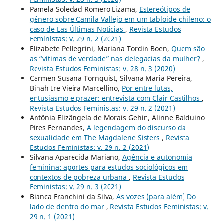
Pamela Soledad Romero Lizama,
Estereótipos de
gênero sobre Camila Vallejo em um tabloide chileno: o
caso de Las Últimas Noticias
,
Revista Estudos
Feministas: v. 29 n. 2 (2021)
Elizabete Pellegrini, Mariana Tordin Boen,
Quem são
as “vítimas de verdade” nas delegacias da mulher?
,
Revista Estudos Feministas: v. 28 n. 3 (2020)
Carmen Susana Tornquist, Silvana Maria Pereira,
Binah Ire Vieira Marcellino,
Por entre lutas,
entusiasmo e prazer: entrevista com Clair Castilhos
,
Revista Estudos Feministas: v. 29 n. 2 (2021)
Antônia Elizângela de Morais Gehin, Alinne Balduino
Pires Fernandes,
A legendagem do discurso da
sexualidade em The Magdalene Sisters
,
Revista
Estudos Feministas: v. 29 n. 2 (2021)
Silvana Aparecida Mariano,
Agência e autonomia
feminina: aportes para estudos sociológicos em
contextos de pobreza urbana
,
Revista Estudos
Feministas: v. 29 n. 3 (2021)
Bianca Franchini da Silva,
As vozes (para além) Do
lado de dentro do mar
,
Revista Estudos Feministas: v.
29 n. 1 (2021)