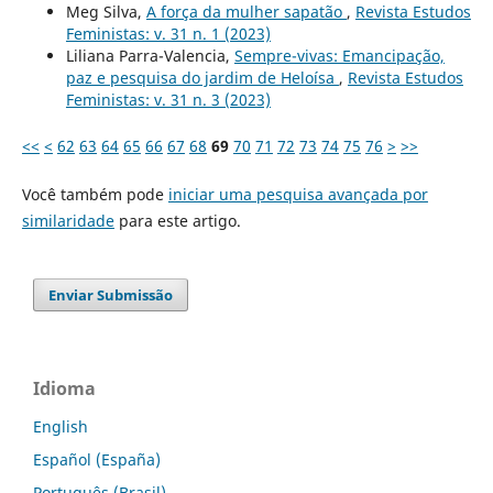
Meg Silva,
A força da mulher sapatão
,
Revista Estudos
Feministas: v. 31 n. 1 (2023)
Liliana Parra-Valencia,
Sempre-vivas: Emancipação,
paz e pesquisa do jardim de Heloísa
,
Revista Estudos
Feministas: v. 31 n. 3 (2023)
<<
<
62
63
64
65
66
67
68
69
70
71
72
73
74
75
76
>
>>
Você também pode
iniciar uma pesquisa avançada por
similaridade
para este artigo.
Enviar Submissão
Idioma
English
Español (España)
Português (Brasil)