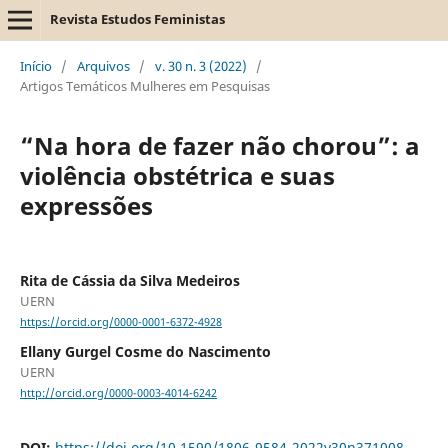
Revista Estudos Feministas
Início
/
Arquivos
/
v. 30 n. 3 (2022)
/
Artigos Temáticos Mulheres em Pesquisas
“Na hora de fazer não chorou”: a
violência obstétrica e suas
expressões
Rita de Cássia da Silva Medeiros
UERN
https://orcid.org/0000-0001-6372-4928
Ellany Gurgel Cosme do Nascimento
UERN
http://orcid.org/0000-0003-4014-6242
DOI:
https://doi.org/10.1590/1806-9584-2022v30n371008