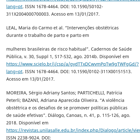
lang=pt
. ISSN 1678-4464. DOI: 10.1590/S0102-
311X2004000700003. Acesso em 13/01/2017.
LEAL, Maria do Carmo et al. “Intervenções obstétricas
durante o trabalho de parto e parto em
mulheres brasileiras de risco habitual”. Cadernos de Saúde
Pública, v. 30, Suppl 1, S17-S32, ago. 2014b. Disponível em
https://www.scielo.br/j/csp/a/gydTTxDCwvmPqTw9gTWFgGd/?
lang=pt
. ISSN 1678-4464. DOI: 10.1590/0102-311X00151513.
Acesso em 13/01/2017.
MOREIRA, Sérgio Adriany Santos; PARTICHELLI, Patrícia
Peterli; BAZANI, Adriana Aparecida Oliveira. “A violência
obstétrica e os desafios de se promover políticas públicas
de saúde efetivas”. Diálogo, Canoas, n. 41, p. 115-126, ago.
2018. Disponível em
https://revistas.unilasalle.edu.br/index.php/Dialogo/article/vi
ISSN 2238-9024. DOI: