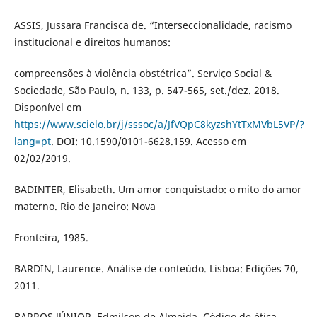
ASSIS, Jussara Francisca de. “Interseccionalidade, racismo
institucional e direitos humanos:
compreensões à violência obstétrica”. Serviço Social &
Sociedade, São Paulo, n. 133, p. 547-565, set./dez. 2018.
Disponível em
https://www.scielo.br/j/sssoc/a/JfVQpC8kyzshYtTxMVbL5VP/?
lang=pt
. DOI: 10.1590/0101-6628.159. Acesso em
02/02/2019.
BADINTER, Elisabeth. Um amor conquistado: o mito do amor
materno. Rio de Janeiro: Nova
Fronteira, 1985.
BARDIN, Laurence. Análise de conteúdo. Lisboa: Edições 70,
2011.
BARROS JÚNIOR, Edmilson de Almeida. Código de ética