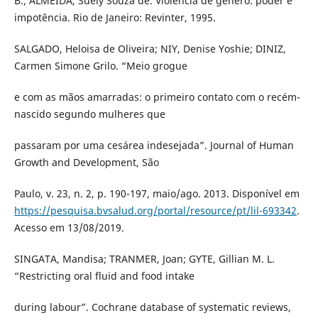
B.; ALMEIDA, Suely Souza de. Violência de gênero: poder e
impotência. Rio de Janeiro: Revinter, 1995.
SALGADO, Heloisa de Oliveira; NIY, Denise Yoshie; DINIZ,
Carmen Simone Grilo. “Meio grogue
e com as mãos amarradas: o primeiro contato com o recém-
nascido segundo mulheres que
passaram por uma cesárea indesejada”. Journal of Human
Growth and Development, São
Paulo, v. 23, n. 2, p. 190-197, maio/ago. 2013. Disponível em
https://pesquisa.bvsalud.org/portal/resource/pt/lil-693342
.
Acesso em 13/08/2019.
SINGATA, Mandisa; TRANMER, Joan; GYTE, Gillian M. L.
“Restricting oral fluid and food intake
during labour”. Cochrane database of systematic reviews,