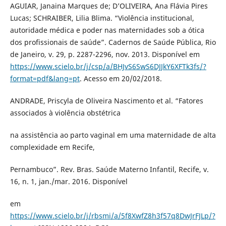
AGUIAR, Janaina Marques de; D’OLIVEIRA, Ana Flávia Pires
Lucas; SCHRAIBER, Lilia Blima. “Violência institucional,
autoridade médica e poder nas maternidades sob a ótica
dos profissionais de saúde”. Cadernos de Saúde Pública, Rio
de Janeiro, v. 29, p. 2287-2296, nov. 2013. Disponível em
https://www.scielo.br/j/csp/a/BHJvS6SwS6DJJkY6XFTk3fs/?
format=pdf&lang=pt
. Acesso em 20/02/2018.
ANDRADE, Priscyla de Oliveira Nascimento et al. “Fatores
associados à violência obstétrica
na assistência ao parto vaginal em uma maternidade de alta
complexidade em Recife,
Pernambuco”. Rev. Bras. Saúde Materno Infantil, Recife, v.
16, n. 1, jan./mar. 2016. Disponível
em
https://www.scielo.br/j/rbsmi/a/5f8XwfZ8h3f57q8DwJrFJLp/?