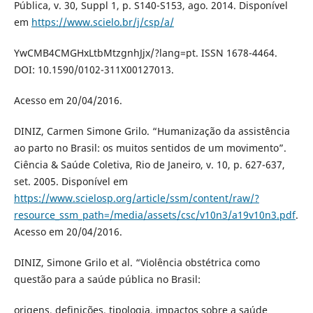
Pública, v. 30, Suppl 1, p. S140-S153, ago. 2014. Disponível
em
https://www.scielo.br/j/csp/a/
YwCMB4CMGHxLtbMtzgnhJjx/?lang=pt. ISSN 1678-4464.
DOI: 10.1590/0102-311X00127013.
Acesso em 20/04/2016.
DINIZ, Carmen Simone Grilo. “Humanização da assistência
ao parto no Brasil: os muitos sentidos de um movimento”.
Ciência & Saúde Coletiva, Rio de Janeiro, v. 10, p. 627-637,
set. 2005. Disponível em
https://www.scielosp.org/article/ssm/content/raw/?
resource_ssm_path=/media/assets/csc/v10n3/a19v10n3.pdf
.
Acesso em 20/04/2016.
DINIZ, Simone Grilo et al. “Violência obstétrica como
questão para a saúde pública no Brasil:
origens, definições, tipologia, impactos sobre a saúde