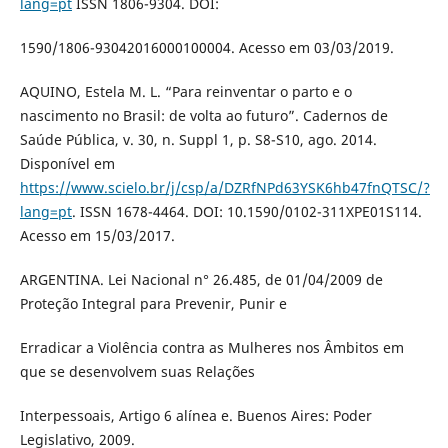
lang=pt
ISSN 1806-9304. DOI:
1590/1806-93042016000100004. Acesso em 03/03/2019.
AQUINO, Estela M. L. “Para reinventar o parto e o
nascimento no Brasil: de volta ao futuro”. Cadernos de
Saúde Pública, v. 30, n. Suppl 1, p. S8-S10, ago. 2014.
Disponível em
https://www.scielo.br/j/csp/a/DZRfNPd63YSK6hb47fnQTSC/?
lang=pt
. ISSN 1678-4464. DOI: 10.1590/0102-311XPE01S114.
Acesso em 15/03/2017.
ARGENTINA. Lei Nacional n° 26.485, de 01/04/2009 de
Proteção Integral para Prevenir, Punir e
Erradicar a Violência contra as Mulheres nos Âmbitos em
que se desenvolvem suas Relações
Interpessoais, Artigo 6 alínea e. Buenos Aires: Poder
Legislativo, 2009.