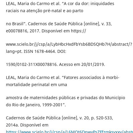
LEAL, Maria do Carmo et al. “A cor da dor: iniquidades
raciais na atenção pré-natal e ao parto
no Brasil”. Cadernos de Saúde Pública [online], v. 33,
e00078816, 2017. Disponível em https://
www.scielo.br/j/csp/a/LybHbcHxdFbYsb6BDSQHb7H/abstract/?
lang=pt. ISSN 1678-4464. DOI:
1590/0102-311X00078816. Acesso em 20/01/2019.
LEAL, Maria do Carmo et al. “Fatores associados à morbi-
mortalidade perinatal em uma
amostra de maternidades públicas e privadas do Município
do Rio de Janeiro, 1999-2001”.
Cadernos de Saúde Pública [online], v. 20, p. S20-S33,
2014a. Disponível em
https://www.scielo.br/j/csp/a/L6MQt6DpwyPsZFfzmksvxxv/abstr