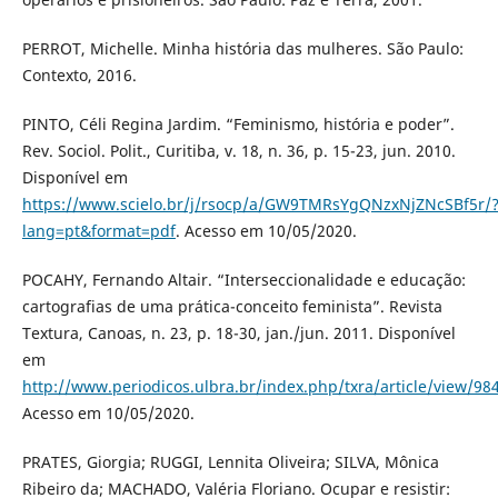
PERROT, Michelle. Minha história das mulheres. São Paulo:
Contexto, 2016.
PINTO, Céli Regina Jardim. “Feminismo, história e poder”.
Rev. Sociol. Polit., Curitiba, v. 18, n. 36, p. 15-23, jun. 2010.
Disponível em
https://www.scielo.br/j/rsocp/a/GW9TMRsYgQNzxNjZNcSBf5r/
lang=pt&format=pdf
. Acesso em 10/05/2020.
POCAHY, Fernando Altair. “Interseccionalidade e educação:
cartografias de uma prática-conceito feminista”. Revista
Textura, Canoas, n. 23, p. 18-30, jan./jun. 2011. Disponível
em
http://www.periodicos.ulbra.br/index.php/txra/article/view/98
Acesso em 10/05/2020.
PRATES, Giorgia; RUGGI, Lennita Oliveira; SILVA, Mônica
Ribeiro da; MACHADO, Valéria Floriano. Ocupar e resistir: