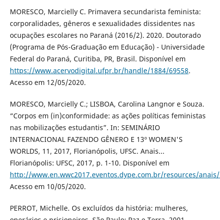
MORESCO, Marcielly C. Primavera secundarista feminista:
corporalidades, gêneros e sexualidades dissidentes nas
ocupações escolares no Paraná (2016/2). 2020. Doutorado
(Programa de Pós-Graduação em Educação) - Universidade
Federal do Paraná, Curitiba, PR, Brasil. Disponível em
https://www.acervodigital.ufpr.br/handle/1884/69558
.
Acesso em 12/05/2020.
MORESCO, Marcielly C.; LISBOA, Carolina Langnor e Souza.
“Corpos em (in)conformidade: as ações políticas feministas
nas mobilizações estudantis”. In: SEMINÁRIO
INTERNACIONAL FAZENDO GÊNERO E 13º WOMEN'S
WORLDS, 11, 2017, Florianópolis, UFSC. Anais...
Florianópolis: UFSC, 2017, p. 1-10. Disponível em
http://www.en.wwc2017.eventos.dype.com.br/resources/anai
Acesso em 10/05/2020.
PERROT, Michelle. Os excluídos da história: mulheres,
operários e prisioneiros. São Paulo: Paz e Terra, 2001.