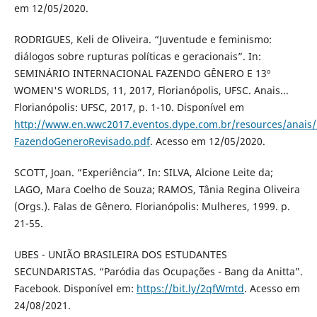
em 12/05/2020.
RODRIGUES, Keli de Oliveira. “Juventude e feminismo:
diálogos sobre rupturas políticas e geracionais”. In:
SEMINÁRIO INTERNACIONAL FAZENDO GÊNERO E 13º
WOMEN'S WORLDS, 11, 2017, Florianópolis, UFSC. Anais...
Florianópolis: UFSC, 2017, p. 1-10. Disponível em
http://www.en.wwc2017.eventos.dype.com.br/resources/anai
FazendoGeneroRevisado.pdf
. Acesso em 12/05/2020.
SCOTT, Joan. “Experiência”. In: SILVA, Alcione Leite da;
LAGO, Mara Coelho de Souza; RAMOS, Tânia Regina Oliveira
(Orgs.). Falas de Gênero. Florianópolis: Mulheres, 1999. p.
21-55.
UBES - UNIÃO BRASILEIRA DOS ESTUDANTES
SECUNDARISTAS. “Paródia das Ocupações - Bang da Anitta”.
Facebook. Disponível em:
https://bit.ly/2qfWmtd
. Acesso em
24/08/2021.