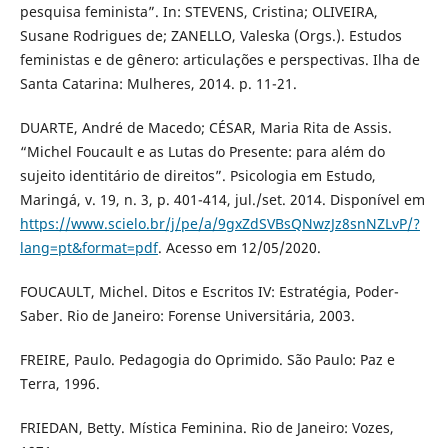
pesquisa feminista”. In: STEVENS, Cristina; OLIVEIRA,
Susane Rodrigues de; ZANELLO, Valeska (Orgs.). Estudos
feministas e de gênero: articulações e perspectivas. Ilha de
Santa Catarina: Mulheres, 2014. p. 11-21.
DUARTE, André de Macedo; CÉSAR, Maria Rita de Assis.
“Michel Foucault e as Lutas do Presente: para além do
sujeito identitário de direitos”. Psicologia em Estudo,
Maringá, v. 19, n. 3, p. 401-414, jul./set. 2014. Disponível em
https://www.scielo.br/j/pe/a/9gxZdSVBsQNwzJz8snNZLvP/?
lang=pt&format=pdf
. Acesso em 12/05/2020.
FOUCAULT, Michel. Ditos e Escritos IV: Estratégia, Poder-
Saber. Rio de Janeiro: Forense Universitária, 2003.
FREIRE, Paulo. Pedagogia do Oprimido. São Paulo: Paz e
Terra, 1996.
FRIEDAN, Betty. Mística Feminina. Rio de Janeiro: Vozes,