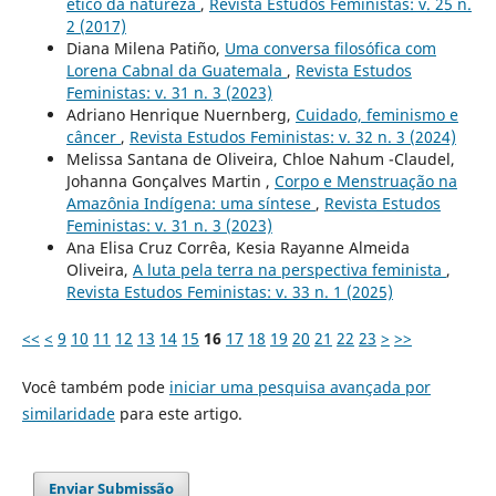
ético da natureza
,
Revista Estudos Feministas: v. 25 n.
2 (2017)
Diana Milena Patiño,
Uma conversa filosófica com
Lorena Cabnal da Guatemala
,
Revista Estudos
Feministas: v. 31 n. 3 (2023)
Adriano Henrique Nuernberg,
Cuidado, feminismo e
câncer
,
Revista Estudos Feministas: v. 32 n. 3 (2024)
Melissa Santana de Oliveira, Chloe Nahum -Claudel,
Johanna Gonçalves Martin ,
Corpo e Menstruação na
Amazônia Indígena: uma síntese
,
Revista Estudos
Feministas: v. 31 n. 3 (2023)
Ana Elisa Cruz Corrêa, Kesia Rayanne Almeida
Oliveira,
A luta pela terra na perspectiva feminista
,
Revista Estudos Feministas: v. 33 n. 1 (2025)
<<
<
9
10
11
12
13
14
15
16
17
18
19
20
21
22
23
>
>>
Você também pode
iniciar uma pesquisa avançada por
similaridade
para este artigo.
Enviar Submissão