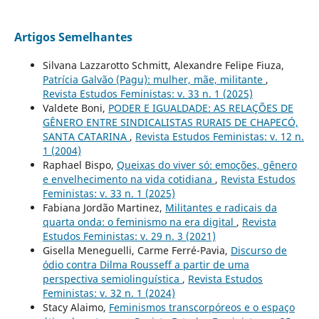
Artigos Semelhantes
Silvana Lazzarotto Schmitt, Alexandre Felipe Fiuza,
Patrícia Galvão (Pagu): mulher, mãe, militante
,
Revista Estudos Feministas: v. 33 n. 1 (2025)
Valdete Boni,
PODER E IGUALDADE: AS RELAÇÕES DE
GÊNERO ENTRE SINDICALISTAS RURAIS DE CHAPECÓ,
SANTA CATARINA
,
Revista Estudos Feministas: v. 12 n.
1 (2004)
Raphael Bispo,
Queixas do viver só: emoções, gênero
e envelhecimento na vida cotidiana
,
Revista Estudos
Feministas: v. 33 n. 1 (2025)
Fabiana Jordão Martinez,
Militantes e radicais da
quarta onda: o feminismo na era digital
,
Revista
Estudos Feministas: v. 29 n. 3 (2021)
Gisella Meneguelli, Carme Ferré-Pavia,
Discurso de
ódio contra Dilma Rousseff a partir de uma
perspectiva semiolinguística
,
Revista Estudos
Feministas: v. 32 n. 1 (2024)
Stacy Alaimo,
Feminismos transcorpóreos e o espaço