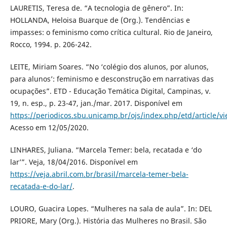
LAURETIS, Teresa de. “A tecnologia de gênero”. In:
HOLLANDA, Heloisa Buarque de (Org.). Tendências e
impasses: o feminismo como crítica cultural. Rio de Janeiro,
Rocco, 1994. p. 206-242.
LEITE, Miriam Soares. “No ‘colégio dos alunos, por alunos,
para alunos’: feminismo e desconstrução em narrativas das
ocupações”. ETD - Educação Temática Digital, Campinas, v.
19, n. esp., p. 23-47, jan./mar. 2017. Disponível em
https://periodicos.sbu.unicamp.br/ojs/index.php/etd/article/v
Acesso em 12/05/2020.
LINHARES, Juliana. “Marcela Temer: bela, recatada e ‘do
lar’”. Veja, 18/04/2016. Disponível em
https://veja.abril.com.br/brasil/marcela-temer-bela-
recatada-e-do-lar/
.
LOURO, Guacira Lopes. “Mulheres na sala de aula”. In: DEL
PRIORE, Mary (Org.). História das Mulheres no Brasil. São