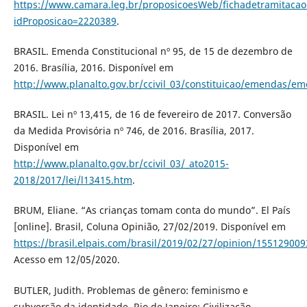
https://www.camara.leg.br/proposicoesWeb/fichadetramitacao
idProposicao=2220389
.
BRASIL. Emenda Constitucional nº 95, de 15 de dezembro de
2016. Brasília, 2016. Disponível em
http://www.planalto.gov.br/ccivil_03/constituicao/em
BRASIL. Lei nº 13,415, de 16 de fevereiro de 2017. Conversão
da Medida Provisória nº 746, de 2016. Brasília, 2017.
Disponível em
http://www.planalto.gov.br/ccivil_03/_ato2015-
2018/2017/lei/l13415.htm
.
BRUM, Eliane. “As crianças tomam conta do mundo”. El País
[online]. Brasil, Coluna Opinião, 27/02/2019. Disponível em
https://brasil.elpais.com/brasil/2019/02/27/opinion/15512900
Acesso em 12/05/2020.
BUTLER, Judith. Problemas de gênero: feminismo e
subversão da identidade. Rio de Janeiro: Civilização