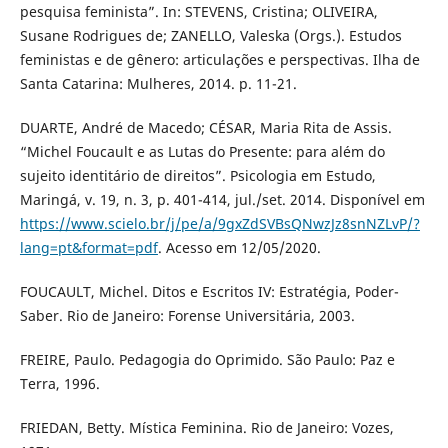
pesquisa feminista”. In: STEVENS, Cristina; OLIVEIRA,
Susane Rodrigues de; ZANELLO, Valeska (Orgs.). Estudos
feministas e de gênero: articulações e perspectivas. Ilha de
Santa Catarina: Mulheres, 2014. p. 11-21.
DUARTE, André de Macedo; CÉSAR, Maria Rita de Assis.
“Michel Foucault e as Lutas do Presente: para além do
sujeito identitário de direitos”. Psicologia em Estudo,
Maringá, v. 19, n. 3, p. 401-414, jul./set. 2014. Disponível em
https://www.scielo.br/j/pe/a/9gxZdSVBsQNwzJz8snNZLvP/?
lang=pt&format=pdf
. Acesso em 12/05/2020.
FOUCAULT, Michel. Ditos e Escritos IV: Estratégia, Poder-
Saber. Rio de Janeiro: Forense Universitária, 2003.
FREIRE, Paulo. Pedagogia do Oprimido. São Paulo: Paz e
Terra, 1996.
FRIEDAN, Betty. Mística Feminina. Rio de Janeiro: Vozes,