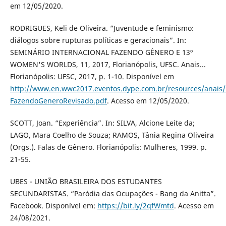
em 12/05/2020.
RODRIGUES, Keli de Oliveira. “Juventude e feminismo:
diálogos sobre rupturas políticas e geracionais”. In:
SEMINÁRIO INTERNACIONAL FAZENDO GÊNERO E 13º
WOMEN'S WORLDS, 11, 2017, Florianópolis, UFSC. Anais...
Florianópolis: UFSC, 2017, p. 1-10. Disponível em
http://www.en.wwc2017.eventos.dype.com.br/resources/anai
FazendoGeneroRevisado.pdf
. Acesso em 12/05/2020.
SCOTT, Joan. “Experiência”. In: SILVA, Alcione Leite da;
LAGO, Mara Coelho de Souza; RAMOS, Tânia Regina Oliveira
(Orgs.). Falas de Gênero. Florianópolis: Mulheres, 1999. p.
21-55.
UBES - UNIÃO BRASILEIRA DOS ESTUDANTES
SECUNDARISTAS. “Paródia das Ocupações - Bang da Anitta”.
Facebook. Disponível em:
https://bit.ly/2qfWmtd
. Acesso em
24/08/2021.