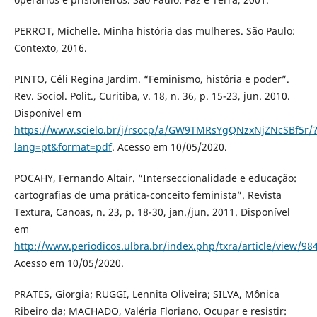
PERROT, Michelle. Minha história das mulheres. São Paulo:
Contexto, 2016.
PINTO, Céli Regina Jardim. “Feminismo, história e poder”.
Rev. Sociol. Polit., Curitiba, v. 18, n. 36, p. 15-23, jun. 2010.
Disponível em
https://www.scielo.br/j/rsocp/a/GW9TMRsYgQNzxNjZNcSBf5r/
lang=pt&format=pdf
. Acesso em 10/05/2020.
POCAHY, Fernando Altair. “Interseccionalidade e educação:
cartografias de uma prática-conceito feminista”. Revista
Textura, Canoas, n. 23, p. 18-30, jan./jun. 2011. Disponível
em
http://www.periodicos.ulbra.br/index.php/txra/article/view/98
Acesso em 10/05/2020.
PRATES, Giorgia; RUGGI, Lennita Oliveira; SILVA, Mônica
Ribeiro da; MACHADO, Valéria Floriano. Ocupar e resistir: