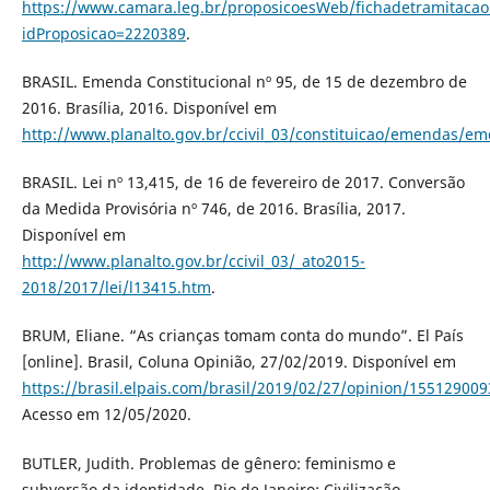
https://www.camara.leg.br/proposicoesWeb/fichadetramitacao
idProposicao=2220389
.
BRASIL. Emenda Constitucional nº 95, de 15 de dezembro de
2016. Brasília, 2016. Disponível em
http://www.planalto.gov.br/ccivil_03/constituicao/em
BRASIL. Lei nº 13,415, de 16 de fevereiro de 2017. Conversão
da Medida Provisória nº 746, de 2016. Brasília, 2017.
Disponível em
http://www.planalto.gov.br/ccivil_03/_ato2015-
2018/2017/lei/l13415.htm
.
BRUM, Eliane. “As crianças tomam conta do mundo”. El País
[online]. Brasil, Coluna Opinião, 27/02/2019. Disponível em
https://brasil.elpais.com/brasil/2019/02/27/opinion/15512900
Acesso em 12/05/2020.
BUTLER, Judith. Problemas de gênero: feminismo e
subversão da identidade. Rio de Janeiro: Civilização