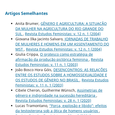
Artigos Semelhantes
Anita Brumer,
GÊNERO E AGRICULTURA: A SITUAÇÃO
DA MULHER NA AGRICULTURA DO RIO GRANDE DO
SUL
,
Revista Estudos Feministas: v. 12 n. 1 (2004)
Giovana Ilka Jacinto Salvaro,
JORNADAS DE TRABALHO
DE MULHERES E HOMENS EM UM ASSENTAMENTO DO
MST
,
Revista Estudos Feministas: v. 12 n. 1 (2004)
Giulia Crippa,
O grotesco como estratégia de
afirmação da produção pictórica feminina
,
Revista
Estudos Feministas: v. 11 n. 1 (2003)
João Bosco Hora Góis,
DESENCONTROS: AS RELAÇÕES
ENTRE OS ESTUDOS SOBRE A HOMOSSEXUALIDADE E
OS ESTUDOS DE GÊNERO NO BRASIL
,
Revista Estudos
Feministas: v. 11 n. 1 (2003)
Cibele Cheron, Guilherme Wünsch,
Assimetrias de
gênero e indignidade na sucessão hereditária
,
Revista Estudos Feministas: v. 28 n. 1 (2020)
Lucas Tramontano,
“Força, explosão e libido”: efeitos
da testosterona sob a ótica de homens usuários
,