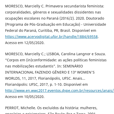
MORESCO, Marcielly C. Primavera secundarista feminista:
corporalidades, gêneros e sexualidades dissidentes nas
ocupações escolares no Paraná (2016/2). 2020. Doutorado
(Programa de Pós-Graduação em Educação) - Universidade
Federal do Paraná, Curitiba, PR, Brasil. Disponível em
https://www.acervodigital.ufpr.br/handle/1884/69558
.
Acesso em 12/05/2020.
MORESCO, Marcielly C.; LISBOA, Carolina Langnor e Souza.
“Corpos em (in)conformidade: as ações políticas feministas
nas mobilizações estudantis”. In: SEMINÁRIO
INTERNACIONAL FAZENDO GÊNERO E 13º WOMEN'S
WORLDS, 11, 2017, Florianópolis, UFSC. Anais...
Florianópolis: UFSC, 2017, p. 1-10. Disponível em
http://www.en.wwc2017.eventos.dype.com.br/resources/anai
Acesso em 10/05/2020.
PERROT, Michelle. Os excluídos da história: mulheres,
operários e prisioneiros. São Paulo: Paz e Terra, 2001.