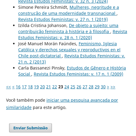
Revista Estudos Feministas: v. 32 n. 3 (2024)
Simone Pereira Schmidt,
Mulheres, negritude e a
construção de uma modernidade transnacional
,
Revista Estudos Feministas: v. 27 n. 1 (2019)
Izilda Cristina Johanson,
De objeto a sujeito: uma
contribuição feminista à história e à filosofia
,
Revista
Estudos Feministas: v. 28 n. 1 (2020)
José Manuel Morán Faúndes,
Feminismo, Iglesia
Católica y derechos sexuales y reproductivos en el
Chile post-dictatorial
,
Revista Estudos Feministas: v.
21 n. 2 (2013)
Carla Bassanezi Pinsky,
Estudos de Gênero e História
Social
,
Revista Estudos Feministas: v. 17 n. 1 (2009)
<<
<
16
17
18
19
20
21
22
23
24
25
26
27
28
29
30
>
>>
Você também pode
iniciar uma pesquisa avançada por
similaridade
para este artigo.
Enviar Submissão