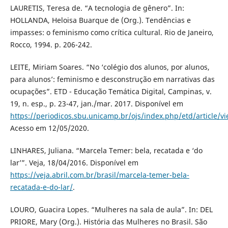
LAURETIS, Teresa de. “A tecnologia de gênero”. In:
HOLLANDA, Heloisa Buarque de (Org.). Tendências e
impasses: o feminismo como crítica cultural. Rio de Janeiro,
Rocco, 1994. p. 206-242.
LEITE, Miriam Soares. “No ‘colégio dos alunos, por alunos,
para alunos’: feminismo e desconstrução em narrativas das
ocupações”. ETD - Educação Temática Digital, Campinas, v.
19, n. esp., p. 23-47, jan./mar. 2017. Disponível em
https://periodicos.sbu.unicamp.br/ojs/index.php/etd/article/v
Acesso em 12/05/2020.
LINHARES, Juliana. “Marcela Temer: bela, recatada e ‘do
lar’”. Veja, 18/04/2016. Disponível em
https://veja.abril.com.br/brasil/marcela-temer-bela-
recatada-e-do-lar/
.
LOURO, Guacira Lopes. “Mulheres na sala de aula”. In: DEL
PRIORE, Mary (Org.). História das Mulheres no Brasil. São