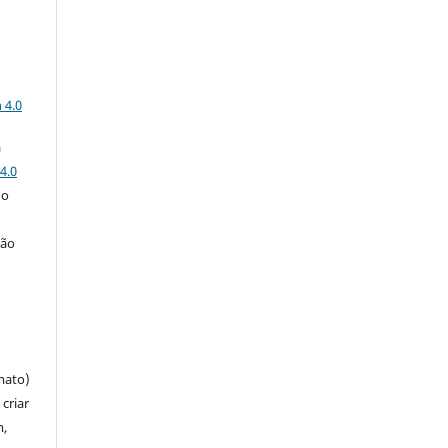
a
 4.0
a
4.0
 o
ção
mato)
criar
m,