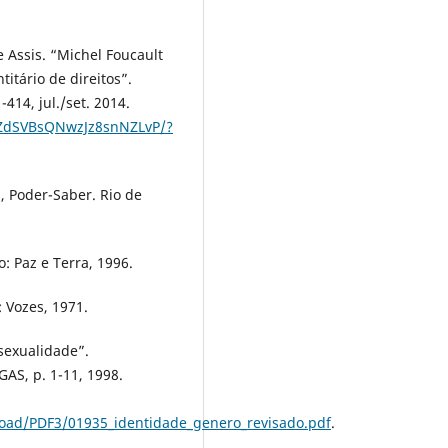
Assis. “Michel Foucault
titário de direitos”.
-414, jul./set. 2014.
gxZdSVBsQNwzJz8snNZLvP/?
a, Poder-Saber. Rio de
: Paz e Terra, 1996.
: Vozes, 1971.
sexualidade”.
GAS, p. 1-11, 1998.
pload/PDF3/01935_identidade_genero_revisado.pdf
.