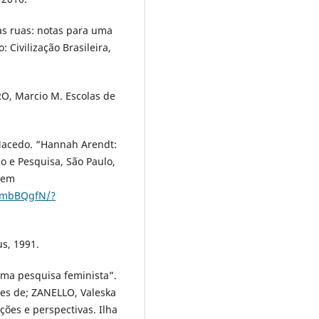
das ruas: notas para uma
 Civilização Brasileira,
O, Marcio M. Escolas de
Macedo. “Hannah Arendt:
 e Pesquisa, São Paulo,
l em
RdmbBQgfN/?
s, 1991.
uma pesquisa feminista”.
ues de; ZANELLO, Valeska
ções e perspectivas. Ilha