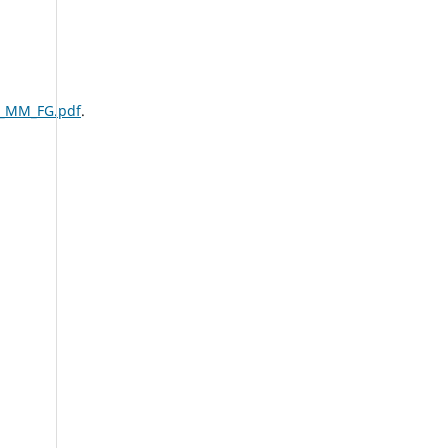
o_MM_FG.pdf
.