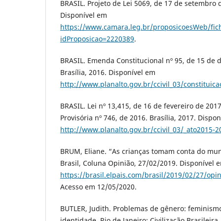
BRASIL. Projeto de Lei 5069, de 17 de setembro d
Disponível em
https://www.camara.leg.br/proposicoesWeb/fic
idProposicao=2220389
.
BRASIL. Emenda Constitucional nº 95, de 15 de
Brasília, 2016. Disponível em
http://www.planalto.gov.br/ccivil_03/con
BRASIL. Lei nº 13,415, de 16 de fevereiro de 20
Provisória nº 746, de 2016. Brasília, 2017. Dispo
http://www.planalto.gov.br/ccivil_03/_ato2015-
BRUM, Eliane. “As crianças tomam conta do mundo
Brasil, Coluna Opinião, 27/02/2019. Disponível 
https://brasil.elpais.com/brasil/2019/02/27/op
Acesso em 12/05/2020.
BUTLER, Judith. Problemas de gênero: feminism
identidade. Rio de Janeiro: Civilização Brasileira,