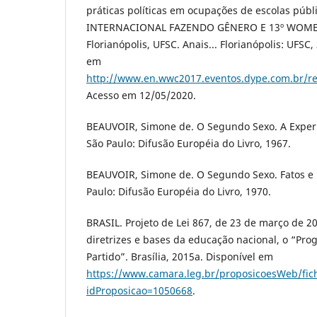
práticas políticas em ocupações de escolas púb
INTERNACIONAL FAZENDO GÊNERO E 13º WOMEN
Florianópolis, UFSC. Anais... Florianópolis: UFSC,
em
http://www.en.wwc2017.eventos.dype.com.br/r
Acesso em 12/05/2020.
BEAUVOIR, Simone de. O Segundo Sexo. A Experiên
São Paulo: Difusão Européia do Livro, 1967.
BEAUVOIR, Simone de. O Segundo Sexo. Fatos e Mi
Paulo: Difusão Européia do Livro, 1970.
BRASIL. Projeto de Lei 867, de 23 de março de 201
diretrizes e bases da educação nacional, o “Pr
Partido”. Brasília, 2015a. Disponível em
https://www.camara.leg.br/proposicoesWeb/fic
idProposicao=1050668
.