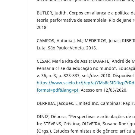
BUTLER, Judith. Corpos em aliança e a política 
teoria performativa de assembleia. Rio de Janeiro:
2018.
CAMPOS, Antonia J. M.; MEDEIROS, Jonas; RIBEIR
Luta. São Paulo: Veneta, 2016.
CÉSAR, Maria Rita de Assis; DUARTE, André de 
Pensar a crise da educação no mundo”. Educação
v. 36, n. 3, p. 823-837, set./dez. 2010. Disponíve
https://www.scielo.br/j/ep/a/YMs8cSfDfkzp7r
format=pdf&lang=pt
. Acesso em 12/05/2020.
DERRIDA, Jacques. Limited Inc. Campinas: Papiru
DINIZ, Débora. “Perspectivas e articulações de 
In: STEVENS, Cristina; OLIVEIRA, Susane Rodrig
(Orgs.). Estudos feministas e de gênero: articula