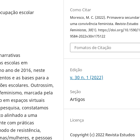
Como Citar
ocupação escolar
Moresco, M. C. (2022). Primavera secundari
uma convivência feminista.
Revista Estudos
Feministas
,
30
(1). https://doi.org/10.1590/
9584-2022v30n175122
Fomatos de Citação
narrativas
as escolas em
Edição
no ano de 2016, neste
v. 30 n. 1 (2022)
entos e as bases para a
ões escolares. Outrossim,
Seção
 feminismo, marcada pela
Artigos
o em espaços virtuais
 pesquisa, constatamos
to alinhado a uma
Licença
nte com práticas
odo de resistência,
Copyright (c) 2022 Revista Estudos
ninas/mulheres, e pessoas