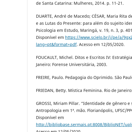
de Santa Catarina: Mulheres, 2014. p. 11-21.
DUARTE, André de Macedo; CÉSAR, Maria Rita de 
e as Lutas do Presente: para além do sujeito iden
Psicologia em Estudo, Maringá, v. 19, n. 3, p. 401
Disponível em
https://www.scielo.br/j/pe/a/9
lang=pt&format=pdf
. Acesso em 12/05/2020.
FOUCAULT, Michel. Ditos e Escritos IV: Estratégi
Janeiro: Forense Universitária, 2003.
FREIRE, Paulo. Pedagogia do Oprimido. São Paulo
FRIEDAN, Betty. Mística Feminina. Rio de Janeiro
GROSSI, Miriam Pillar. “Identidade de gênero e 
Antropologia em 1ª. mão. Florianópolis, UFSC/PP
Disponível em
http://bibliobase.sermais.pt:8008/BiblioNET/u
Acesso em 12/05/2020.