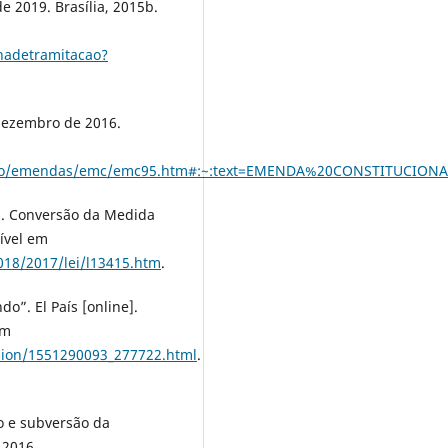
e 2019. Brasília, 2015b.
hadetramitacao?
 dezembro de 2016.
stituicao/emendas/emc/emc95.htm#:~:text=EMENDA%20CONSTI
17. Conversão da Medida
nível em
2018/2017/lei/l13415.htm
.
”. El País [online].
em
inion/1551290093_277722.html
.
o e subversão da
 2016.