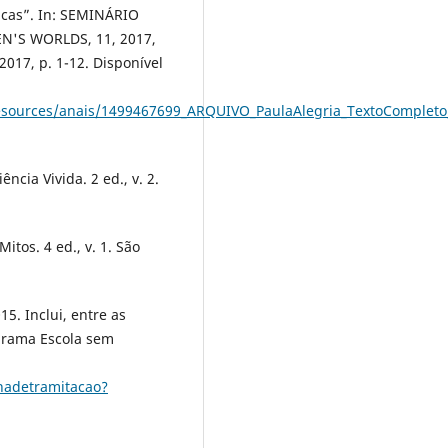
licas”. In: SEMINÁRIO
'S WORLDS, 11, 2017,
 2017, p. 1-12. Disponível
esources/anais/1499467699_ARQUIVO_PaulaAlegria_TextoComplet
cia Vivida. 2 ed., v. 2.
tos. 4 ed., v. 1. São
5. Inclui, entre as
ograma Escola sem
hadetramitacao?