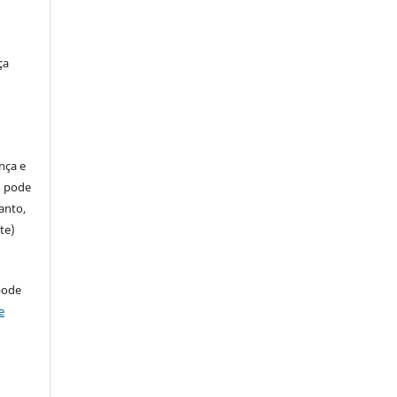
ça
ença e
so pode
anto,
te)
pode
e