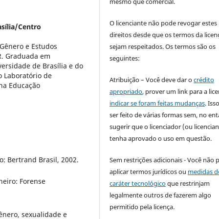
mesmo que comercial.
O licenciante não pode revogar estes
sília/Centro
direitos desde que os termos da licen
 Gênero e Estudos
sejam respeitados. Os termos são os
R. Graduada em
seguintes:
ersidade de Brasília e do
o Laboratório de
Atribuição – Você deve dar o
crédito
 na Educação
apropriado
, prover um link para a lic
indicar se foram feitas mudanças
. Is
ser feito de várias formas sem, no ent
sugerir que o licenciador (ou licencian
tenha aprovado o uso em questão.
: Bertrand Brasil, 2002.
Sem restrições adicionais - Você não 
aplicar termos jurídicos ou
medidas d
eiro: Forense
caráter tecnológico
que restrinjam
legalmente outros de fazerem algo
permitido pela licença.
ênero, sexualidade e