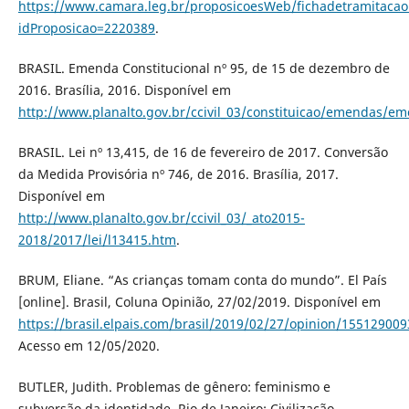
https://www.camara.leg.br/proposicoesWeb/fichadetramitacao
idProposicao=2220389
.
BRASIL. Emenda Constitucional nº 95, de 15 de dezembro de
2016. Brasília, 2016. Disponível em
http://www.planalto.gov.br/ccivil_03/constituicao/em
BRASIL. Lei nº 13,415, de 16 de fevereiro de 2017. Conversão
da Medida Provisória nº 746, de 2016. Brasília, 2017.
Disponível em
http://www.planalto.gov.br/ccivil_03/_ato2015-
2018/2017/lei/l13415.htm
.
BRUM, Eliane. “As crianças tomam conta do mundo”. El País
[online]. Brasil, Coluna Opinião, 27/02/2019. Disponível em
https://brasil.elpais.com/brasil/2019/02/27/opinion/15512900
Acesso em 12/05/2020.
BUTLER, Judith. Problemas de gênero: feminismo e
subversão da identidade. Rio de Janeiro: Civilização