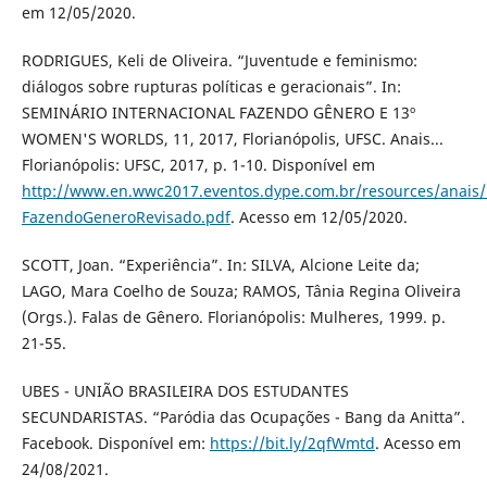
em 12/05/2020.
RODRIGUES, Keli de Oliveira. “Juventude e feminismo:
diálogos sobre rupturas políticas e geracionais”. In:
SEMINÁRIO INTERNACIONAL FAZENDO GÊNERO E 13º
WOMEN'S WORLDS, 11, 2017, Florianópolis, UFSC. Anais...
Florianópolis: UFSC, 2017, p. 1-10. Disponível em
http://www.en.wwc2017.eventos.dype.com.br/resources/anai
FazendoGeneroRevisado.pdf
. Acesso em 12/05/2020.
SCOTT, Joan. “Experiência”. In: SILVA, Alcione Leite da;
LAGO, Mara Coelho de Souza; RAMOS, Tânia Regina Oliveira
(Orgs.). Falas de Gênero. Florianópolis: Mulheres, 1999. p.
21-55.
UBES - UNIÃO BRASILEIRA DOS ESTUDANTES
SECUNDARISTAS. “Paródia das Ocupações - Bang da Anitta”.
Facebook. Disponível em:
https://bit.ly/2qfWmtd
. Acesso em
24/08/2021.