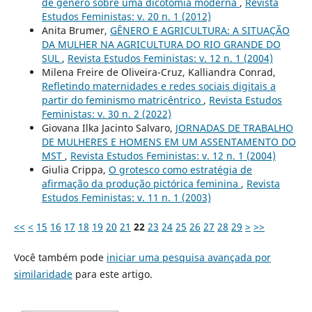
de género sobre uma dicotomia moderna
,
Revista
Estudos Feministas: v. 20 n. 1 (2012)
Anita Brumer,
GÊNERO E AGRICULTURA: A SITUAÇÃO
DA MULHER NA AGRICULTURA DO RIO GRANDE DO
SUL
,
Revista Estudos Feministas: v. 12 n. 1 (2004)
Milena Freire de Oliveira-Cruz, Kalliandra Conrad,
Refletindo maternidades e redes sociais digitais a
partir do feminismo matricêntrico
,
Revista Estudos
Feministas: v. 30 n. 2 (2022)
Giovana Ilka Jacinto Salvaro,
JORNADAS DE TRABALHO
DE MULHERES E HOMENS EM UM ASSENTAMENTO DO
MST
,
Revista Estudos Feministas: v. 12 n. 1 (2004)
Giulia Crippa,
O grotesco como estratégia de
afirmação da produção pictórica feminina
,
Revista
Estudos Feministas: v. 11 n. 1 (2003)
<<
<
15
16
17
18
19
20
21
22
23
24
25
26
27
28
29
>
>>
Você também pode
iniciar uma pesquisa avançada por
similaridade
para este artigo.