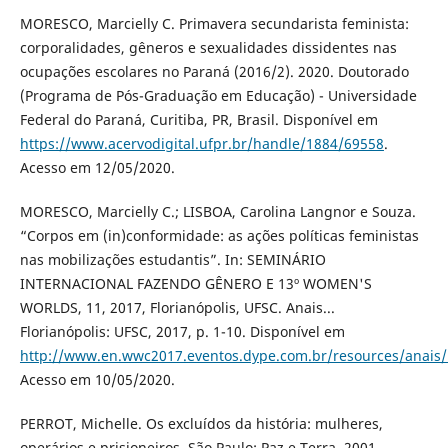
MORESCO, Marcielly C. Primavera secundarista feminista:
corporalidades, gêneros e sexualidades dissidentes nas
ocupações escolares no Paraná (2016/2). 2020. Doutorado
(Programa de Pós-Graduação em Educação) - Universidade
Federal do Paraná, Curitiba, PR, Brasil. Disponível em
https://www.acervodigital.ufpr.br/handle/1884/69558
.
Acesso em 12/05/2020.
MORESCO, Marcielly C.; LISBOA, Carolina Langnor e Souza.
“Corpos em (in)conformidade: as ações políticas feministas
nas mobilizações estudantis”. In: SEMINÁRIO
INTERNACIONAL FAZENDO GÊNERO E 13º WOMEN'S
WORLDS, 11, 2017, Florianópolis, UFSC. Anais...
Florianópolis: UFSC, 2017, p. 1-10. Disponível em
http://www.en.wwc2017.eventos.dype.com.br/resources/anai
Acesso em 10/05/2020.
PERROT, Michelle. Os excluídos da história: mulheres,
operários e prisioneiros. São Paulo: Paz e Terra, 2001.