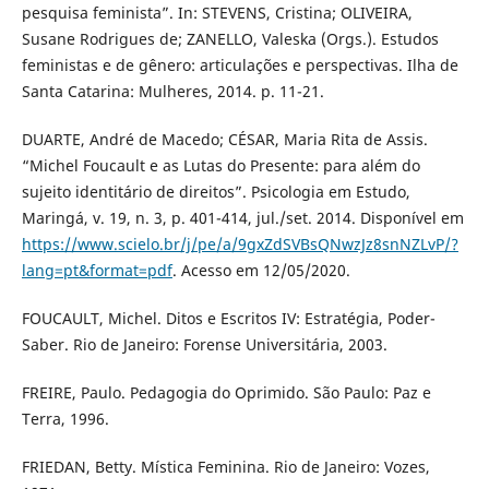
pesquisa feminista”. In: STEVENS, Cristina; OLIVEIRA,
Susane Rodrigues de; ZANELLO, Valeska (Orgs.). Estudos
feministas e de gênero: articulações e perspectivas. Ilha de
Santa Catarina: Mulheres, 2014. p. 11-21.
DUARTE, André de Macedo; CÉSAR, Maria Rita de Assis.
“Michel Foucault e as Lutas do Presente: para além do
sujeito identitário de direitos”. Psicologia em Estudo,
Maringá, v. 19, n. 3, p. 401-414, jul./set. 2014. Disponível em
https://www.scielo.br/j/pe/a/9gxZdSVBsQNwzJz8snNZLvP/?
lang=pt&format=pdf
. Acesso em 12/05/2020.
FOUCAULT, Michel. Ditos e Escritos IV: Estratégia, Poder-
Saber. Rio de Janeiro: Forense Universitária, 2003.
FREIRE, Paulo. Pedagogia do Oprimido. São Paulo: Paz e
Terra, 1996.
FRIEDAN, Betty. Mística Feminina. Rio de Janeiro: Vozes,