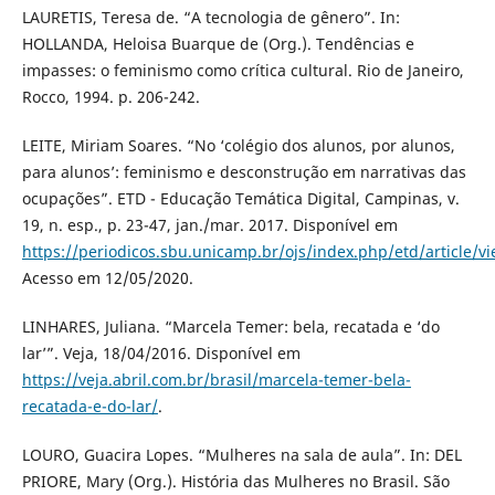
LAURETIS, Teresa de. “A tecnologia de gênero”. In:
HOLLANDA, Heloisa Buarque de (Org.). Tendências e
impasses: o feminismo como crítica cultural. Rio de Janeiro,
Rocco, 1994. p. 206-242.
LEITE, Miriam Soares. “No ‘colégio dos alunos, por alunos,
para alunos’: feminismo e desconstrução em narrativas das
ocupações”. ETD - Educação Temática Digital, Campinas, v.
19, n. esp., p. 23-47, jan./mar. 2017. Disponível em
https://periodicos.sbu.unicamp.br/ojs/index.php/etd/article/v
Acesso em 12/05/2020.
LINHARES, Juliana. “Marcela Temer: bela, recatada e ‘do
lar’”. Veja, 18/04/2016. Disponível em
https://veja.abril.com.br/brasil/marcela-temer-bela-
recatada-e-do-lar/
.
LOURO, Guacira Lopes. “Mulheres na sala de aula”. In: DEL
PRIORE, Mary (Org.). História das Mulheres no Brasil. São