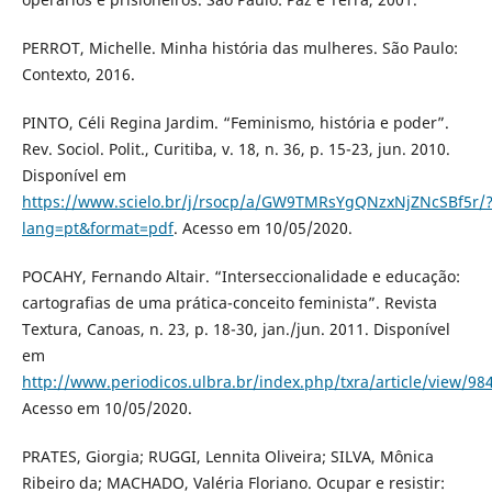
PERROT, Michelle. Minha história das mulheres. São Paulo:
Contexto, 2016.
PINTO, Céli Regina Jardim. “Feminismo, história e poder”.
Rev. Sociol. Polit., Curitiba, v. 18, n. 36, p. 15-23, jun. 2010.
Disponível em
https://www.scielo.br/j/rsocp/a/GW9TMRsYgQNzxNjZNcSBf5r/
lang=pt&format=pdf
. Acesso em 10/05/2020.
POCAHY, Fernando Altair. “Interseccionalidade e educação:
cartografias de uma prática-conceito feminista”. Revista
Textura, Canoas, n. 23, p. 18-30, jan./jun. 2011. Disponível
em
http://www.periodicos.ulbra.br/index.php/txra/article/view/98
Acesso em 10/05/2020.
PRATES, Giorgia; RUGGI, Lennita Oliveira; SILVA, Mônica
Ribeiro da; MACHADO, Valéria Floriano. Ocupar e resistir: