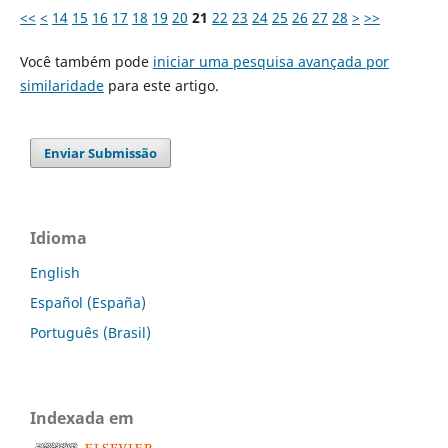
<<
<
14
15
16
17
18
19
20
21
22
23
24
25
26
27
28
>
>>
Você também pode
iniciar uma pesquisa avançada por
similaridade
para este artigo.
Enviar Submissão
Idioma
English
Español (España)
Português (Brasil)
Indexada em