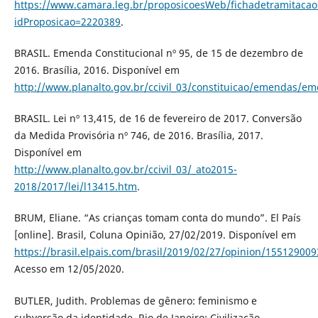
https://www.camara.leg.br/proposicoesWeb/fichadetramitacao
idProposicao=2220389
.
BRASIL. Emenda Constitucional nº 95, de 15 de dezembro de
2016. Brasília, 2016. Disponível em
http://www.planalto.gov.br/ccivil_03/constituicao/em
BRASIL. Lei nº 13,415, de 16 de fevereiro de 2017. Conversão
da Medida Provisória nº 746, de 2016. Brasília, 2017.
Disponível em
http://www.planalto.gov.br/ccivil_03/_ato2015-
2018/2017/lei/l13415.htm
.
BRUM, Eliane. “As crianças tomam conta do mundo”. El País
[online]. Brasil, Coluna Opinião, 27/02/2019. Disponível em
https://brasil.elpais.com/brasil/2019/02/27/opinion/15512900
Acesso em 12/05/2020.
BUTLER, Judith. Problemas de gênero: feminismo e
subversão da identidade. Rio de Janeiro: Civilização