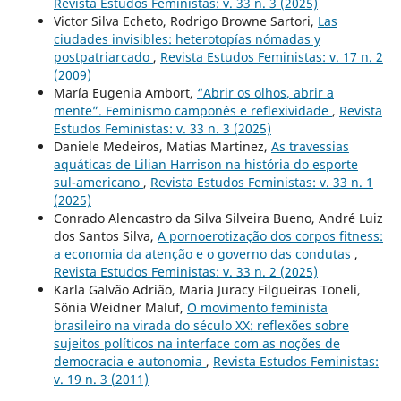
Revista Estudos Feministas: v. 33 n. 3 (2025)
Victor Silva Echeto, Rodrigo Browne Sartori,
Las
ciudades invisibles: heterotopías nómadas y
postpatriarcado
,
Revista Estudos Feministas: v. 17 n. 2
(2009)
María Eugenia Ambort,
“Abrir os olhos, abrir a
mente”. Feminismo camponês e reflexividade
,
Revista
Estudos Feministas: v. 33 n. 3 (2025)
Daniele Medeiros, Matias Martinez,
As travessias
aquáticas de Lilian Harrison na história do esporte
sul-americano
,
Revista Estudos Feministas: v. 33 n. 1
(2025)
Conrado Alencastro da Silva Silveira Bueno, André Luiz
dos Santos Silva,
A pornoerotização dos corpos fitness:
a economia da atenção e o governo das condutas
,
Revista Estudos Feministas: v. 33 n. 2 (2025)
Karla Galvão Adrião, Maria Juracy Filgueiras Toneli,
Sônia Weidner Maluf,
O movimento feminista
brasileiro na virada do século XX: reflexões sobre
sujeitos políticos na interface com as noções de
democracia e autonomia
,
Revista Estudos Feministas:
v. 19 n. 3 (2011)