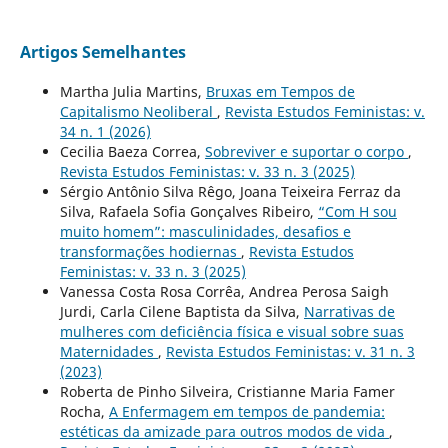
Artigos Semelhantes
Martha Julia Martins,
Bruxas em Tempos de
Capitalismo Neoliberal
,
Revista Estudos Feministas: v.
34 n. 1 (2026)
Cecilia Baeza Correa,
Sobreviver e suportar o corpo
,
Revista Estudos Feministas: v. 33 n. 3 (2025)
Sérgio Antônio Silva Rêgo, Joana Teixeira Ferraz da
Silva, Rafaela Sofia Gonçalves Ribeiro,
“Com H sou
muito homem”: masculinidades, desafios e
transformações hodiernas
,
Revista Estudos
Feministas: v. 33 n. 3 (2025)
Vanessa Costa Rosa Corrêa, Andrea Perosa Saigh
Jurdi, Carla Cilene Baptista da Silva,
Narrativas de
mulheres com deficiência física e visual sobre suas
Maternidades
,
Revista Estudos Feministas: v. 31 n. 3
(2023)
Roberta de Pinho Silveira, Cristianne Maria Famer
Rocha,
A Enfermagem em tempos de pandemia:
estéticas da amizade para outros modos de vida
,