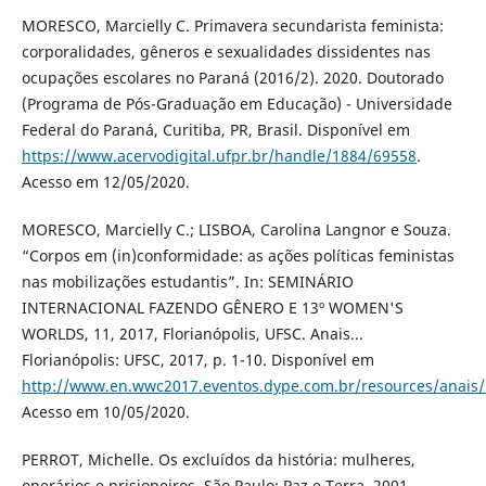
MORESCO, Marcielly C. Primavera secundarista feminista:
corporalidades, gêneros e sexualidades dissidentes nas
ocupações escolares no Paraná (2016/2). 2020. Doutorado
(Programa de Pós-Graduação em Educação) - Universidade
Federal do Paraná, Curitiba, PR, Brasil. Disponível em
https://www.acervodigital.ufpr.br/handle/1884/69558
.
Acesso em 12/05/2020.
MORESCO, Marcielly C.; LISBOA, Carolina Langnor e Souza.
“Corpos em (in)conformidade: as ações políticas feministas
nas mobilizações estudantis”. In: SEMINÁRIO
INTERNACIONAL FAZENDO GÊNERO E 13º WOMEN'S
WORLDS, 11, 2017, Florianópolis, UFSC. Anais...
Florianópolis: UFSC, 2017, p. 1-10. Disponível em
http://www.en.wwc2017.eventos.dype.com.br/resources/anai
Acesso em 10/05/2020.
PERROT, Michelle. Os excluídos da história: mulheres,
operários e prisioneiros. São Paulo: Paz e Terra, 2001.