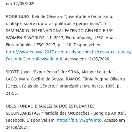
em 12/05/2020.
RODRIGUES, Keli de Oliveira. “Juventude e feminismo:
diálogos sobre rupturas políticas e geracionais”. In:
SEMINÁRIO INTERNACIONAL FAZENDO GÊNERO E 13º
WOMEN'S WORLDS, 11, 2017, Florianópolis, UFSC. Anais...
Florianópolis: UFSC, 2017, p. 1-10. Disponível em
http://www.en.wwc2017.eventos.dype.com.br/resources/anai
FazendoGeneroRevisado.pdf
. Acesso em 12/05/2020.
SCOTT, Joan. “Experiência”. In: SILVA, Alcione Leite da;
LAGO, Mara Coelho de Souza; RAMOS, Tânia Regina Oliveira
(Orgs.). Falas de Gênero. Florianópolis: Mulheres, 1999. p.
21-55.
UBES - UNIÃO BRASILEIRA DOS ESTUDANTES
SECUNDARISTAS. “Paródia das Ocupações - Bang da Anitta”.
Facebook. Disponível em:
https://bit.ly/2qfWmtd
. Acesso em
24/08/2021.