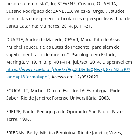
pesquisa feminista”. In: STEVENS, Cristina; OLIVEIRA,
Susane Rodrigues de; ZANELLO, Valeska (Orgs.). Estudos
feministas e de gênero: articulações e perspectivas. Ilha de
Santa Catarina: Mulheres, 2014. p. 11-21.
DUARTE, André de Macedo; CÉSAR, Maria Rita de Assis.
“Michel Foucault e as Lutas do Presente: para além do
sujeito identitário de direitos”. Psicologia em Estudo,
Maringá, v. 19, n. 3, p. 401-414, jul./set. 2014. Disponível em
https://www.scielo.br/j/pe/a/9gxZdSVBsQNwzJz8snNZLvP/?
lang=pt&format=pdf
. Acesso em 12/05/2020.
FOUCAULT, Michel. Ditos e Escritos IV: Estratégia, Poder-
Saber. Rio de Janeiro: Forense Universitária, 2003.
FREIRE, Paulo. Pedagogia do Oprimido. São Paulo: Paz e
Terra, 1996.
FRIEDAN, Betty. Mística Feminina. Rio de Janeiro: Vozes,