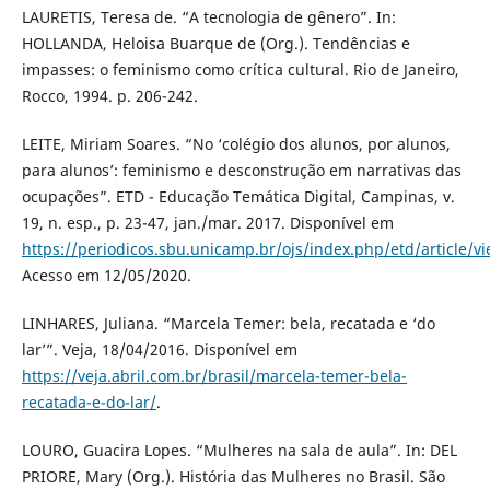
LAURETIS, Teresa de. “A tecnologia de gênero”. In:
HOLLANDA, Heloisa Buarque de (Org.). Tendências e
impasses: o feminismo como crítica cultural. Rio de Janeiro,
Rocco, 1994. p. 206-242.
LEITE, Miriam Soares. “No ‘colégio dos alunos, por alunos,
para alunos’: feminismo e desconstrução em narrativas das
ocupações”. ETD - Educação Temática Digital, Campinas, v.
19, n. esp., p. 23-47, jan./mar. 2017. Disponível em
https://periodicos.sbu.unicamp.br/ojs/index.php/etd/article/v
Acesso em 12/05/2020.
LINHARES, Juliana. “Marcela Temer: bela, recatada e ‘do
lar’”. Veja, 18/04/2016. Disponível em
https://veja.abril.com.br/brasil/marcela-temer-bela-
recatada-e-do-lar/
.
LOURO, Guacira Lopes. “Mulheres na sala de aula”. In: DEL
PRIORE, Mary (Org.). História das Mulheres no Brasil. São