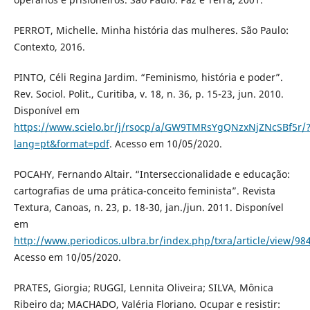
PERROT, Michelle. Minha história das mulheres. São Paulo:
Contexto, 2016.
PINTO, Céli Regina Jardim. “Feminismo, história e poder”.
Rev. Sociol. Polit., Curitiba, v. 18, n. 36, p. 15-23, jun. 2010.
Disponível em
https://www.scielo.br/j/rsocp/a/GW9TMRsYgQNzxNjZNcSBf5r/
lang=pt&format=pdf
. Acesso em 10/05/2020.
POCAHY, Fernando Altair. “Interseccionalidade e educação:
cartografias de uma prática-conceito feminista”. Revista
Textura, Canoas, n. 23, p. 18-30, jan./jun. 2011. Disponível
em
http://www.periodicos.ulbra.br/index.php/txra/article/view/98
Acesso em 10/05/2020.
PRATES, Giorgia; RUGGI, Lennita Oliveira; SILVA, Mônica
Ribeiro da; MACHADO, Valéria Floriano. Ocupar e resistir: