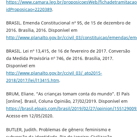
https://www.camara.leg.br/proposicoesWeb/fichadetramitacao
idProposicao=2220389
.
BRASIL. Emenda Constitucional nº 95, de 15 de dezembro de
2016. Brasília, 2016. Disponível em
http://www.planalto.gov.br/ccivil_03/constituicao/em
BRASIL. Lei nº 13,415, de 16 de fevereiro de 2017. Conversão
da Medida Provisória nº 746, de 2016. Brasília, 2017.
Disponível em
http://www.planalto.gov.br/ccivil_03/_ato2015-
2018/2017/lei/l13415.htm
.
BRUM, Eliane. “As crianças tomam conta do mundo”. El País
[online]. Brasil, Coluna Opinião, 27/02/2019. Disponível em
https://brasil.elpais.com/brasil/2019/02/27/opinion/15512900
Acesso em 12/05/2020.
BUTLER, Judith. Problemas de gênero: feminismo e
subversão da identidade. Rio de Janeiro: Civilização