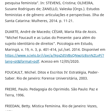
pesquisa feminista”. In: STEVENS, Cristina; OLIVEIRA,
Susane Rodrigues de; ZANELLO, Valeska (Orgs.). Estudos
feministas e de gênero: articulações e perspectivas. Ilha de
Santa Catarina: Mulheres, 2014. p. 11-21.
DUARTE, André de Macedo; CÉSAR, Maria Rita de Assis.
“Michel Foucault e as Lutas do Presente: para além do
sujeito identitário de direitos”. Psicologia em Estudo,
Maringá, v. 19, n. 3, p. 401-414, jul./set. 2014. Disponível em
https://www.scielo.br/j/pe/a/9gxZdSVBsQNwzJz8snNZLvP/?
lang=pt&format=pdf
. Acesso em 12/05/2020.
FOUCAULT, Michel. Ditos e Escritos IV: Estratégia, Poder-
Saber. Rio de Janeiro: Forense Universitária, 2003.
FREIRE, Paulo. Pedagogia do Oprimido. São Paulo: Paz e
Terra, 1996.
FRIEDAN, Betty. Mística Feminina. Rio de Janeiro: Vozes,