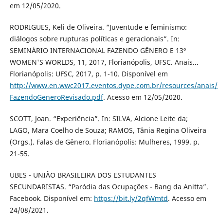
em 12/05/2020.
RODRIGUES, Keli de Oliveira. “Juventude e feminismo:
diálogos sobre rupturas políticas e geracionais”. In:
SEMINÁRIO INTERNACIONAL FAZENDO GÊNERO E 13º
WOMEN'S WORLDS, 11, 2017, Florianópolis, UFSC. Anais...
Florianópolis: UFSC, 2017, p. 1-10. Disponível em
http://www.en.wwc2017.eventos.dype.com.br/resources/anai
FazendoGeneroRevisado.pdf
. Acesso em 12/05/2020.
SCOTT, Joan. “Experiência”. In: SILVA, Alcione Leite da;
LAGO, Mara Coelho de Souza; RAMOS, Tânia Regina Oliveira
(Orgs.). Falas de Gênero. Florianópolis: Mulheres, 1999. p.
21-55.
UBES - UNIÃO BRASILEIRA DOS ESTUDANTES
SECUNDARISTAS. “Paródia das Ocupações - Bang da Anitta”.
Facebook. Disponível em:
https://bit.ly/2qfWmtd
. Acesso em
24/08/2021.