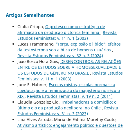
Artigos Semelhantes
Giulia Crippa,
O grotesco como estratégia de
afirmação da produção pictórica feminina
,
Revista
Estudos Feministas: v. 11 n. 1 (2003)
Lucas Tramontano,
“Força, explosão e libido”: efeitos
da testosterona sob a ótica de homens usuários
,
Revista Estudos Feministas: v. 32 n. 3 (2024)
João Bosco Hora Góis,
DESENCONTROS: AS RELAÇÕES
ENTRE OS ESTUDOS SOBRE A HOMOSSEXUALIDADE E
OS ESTUDOS DE GÊNERO NO BRASIL
,
Revista Estudos
Feministas: v. 11 n. 1 (2003)
June E. Hahner,
Escolas mistas, escolas normais: a
coeducação e a feminização do magistério no século
XIX
,
Revista Estudos Feministas: v. 19 n. 2 (2011)
Claudia Gonzalez Cid,
Trabalhadoras a domicílio: o
último elo da produção neoliberal no Chile
,
Revista
Estudos Feministas: v. 31 n. 3 (2023)
Lina Alves Arruda, Maria de Fátima Morethy Couto,
Ativismo artístico: engajamento político e questões de