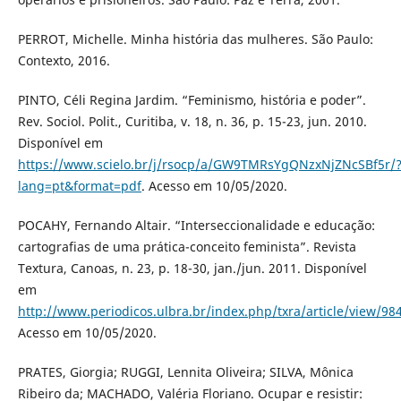
PERROT, Michelle. Minha história das mulheres. São Paulo:
Contexto, 2016.
PINTO, Céli Regina Jardim. “Feminismo, história e poder”.
Rev. Sociol. Polit., Curitiba, v. 18, n. 36, p. 15-23, jun. 2010.
Disponível em
https://www.scielo.br/j/rsocp/a/GW9TMRsYgQNzxNjZNcSBf5r/
lang=pt&format=pdf
. Acesso em 10/05/2020.
POCAHY, Fernando Altair. “Interseccionalidade e educação:
cartografias de uma prática-conceito feminista”. Revista
Textura, Canoas, n. 23, p. 18-30, jan./jun. 2011. Disponível
em
http://www.periodicos.ulbra.br/index.php/txra/article/view/98
Acesso em 10/05/2020.
PRATES, Giorgia; RUGGI, Lennita Oliveira; SILVA, Mônica
Ribeiro da; MACHADO, Valéria Floriano. Ocupar e resistir: