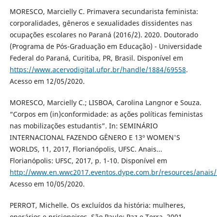
MORESCO, Marcielly C. Primavera secundarista feminista:
corporalidades, gêneros e sexualidades dissidentes nas
ocupações escolares no Paraná (2016/2). 2020. Doutorado
(Programa de Pós-Graduação em Educação) - Universidade
Federal do Paraná, Curitiba, PR, Brasil. Disponível em
https://www.acervodigital.ufpr.br/handle/1884/69558
.
Acesso em 12/05/2020.
MORESCO, Marcielly C.; LISBOA, Carolina Langnor e Souza.
“Corpos em (in)conformidade: as ações políticas feministas
nas mobilizações estudantis”. In: SEMINÁRIO
INTERNACIONAL FAZENDO GÊNERO E 13º WOMEN'S
WORLDS, 11, 2017, Florianópolis, UFSC. Anais...
Florianópolis: UFSC, 2017, p. 1-10. Disponível em
http://www.en.wwc2017.eventos.dype.com.br/resources/anai
Acesso em 10/05/2020.
PERROT, Michelle. Os excluídos da história: mulheres,
operários e prisioneiros. São Paulo: Paz e Terra, 2001.