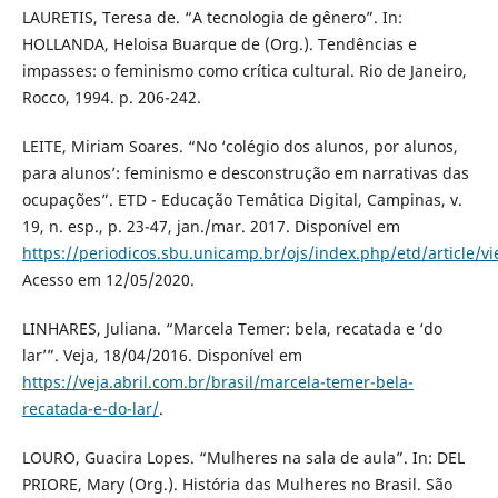
LAURETIS, Teresa de. “A tecnologia de gênero”. In:
HOLLANDA, Heloisa Buarque de (Org.). Tendências e
impasses: o feminismo como crítica cultural. Rio de Janeiro,
Rocco, 1994. p. 206-242.
LEITE, Miriam Soares. “No ‘colégio dos alunos, por alunos,
para alunos’: feminismo e desconstrução em narrativas das
ocupações”. ETD - Educação Temática Digital, Campinas, v.
19, n. esp., p. 23-47, jan./mar. 2017. Disponível em
https://periodicos.sbu.unicamp.br/ojs/index.php/etd/article/v
Acesso em 12/05/2020.
LINHARES, Juliana. “Marcela Temer: bela, recatada e ‘do
lar’”. Veja, 18/04/2016. Disponível em
https://veja.abril.com.br/brasil/marcela-temer-bela-
recatada-e-do-lar/
.
LOURO, Guacira Lopes. “Mulheres na sala de aula”. In: DEL
PRIORE, Mary (Org.). História das Mulheres no Brasil. São