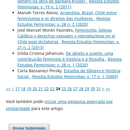
gênero na obra de Barbara Kruger
,
Revista Estudos
Feministas: v. 19 n. 2 (2011)
Mariah Torres Aleixo,
Argentina, Brasil, Chile entre
feminismos e os direitos das mulheres
,
Revista
Estudos Feministas: v. 28 n. 2 (2020)
José Manuel Morán Faúndes,
Feminismo, Iglesia
Católica y derechos sexuales y reproductivos en el
Chile post-dictatorial
,
Revista Estudos Feministas: v.
21 n. 2 (2013)
Izilda Cristina Johanson,
De objeto a sujeito: uma
contribuição feminista à história e à filosofia
,
Revista
Estudos Feministas: v. 28 n. 1 (2020)
Carla Bassanezi Pinsky,
Estudos de Gênero e História
Social
,
Revista Estudos Feministas: v. 17 n. 1 (2009)
<<
<
17
18
19
20
21
22
23
24
25
26
27
28
29
30
31
>
>>
Você também pode
iniciar uma pesquisa avançada por
similaridade
para este artigo.
Enviar Submissão