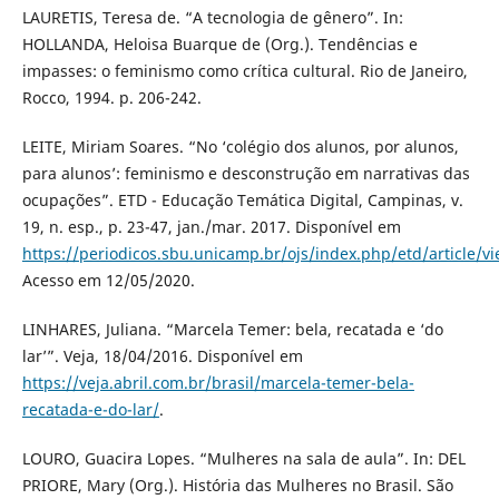
LAURETIS, Teresa de. “A tecnologia de gênero”. In:
HOLLANDA, Heloisa Buarque de (Org.). Tendências e
impasses: o feminismo como crítica cultural. Rio de Janeiro,
Rocco, 1994. p. 206-242.
LEITE, Miriam Soares. “No ‘colégio dos alunos, por alunos,
para alunos’: feminismo e desconstrução em narrativas das
ocupações”. ETD - Educação Temática Digital, Campinas, v.
19, n. esp., p. 23-47, jan./mar. 2017. Disponível em
https://periodicos.sbu.unicamp.br/ojs/index.php/etd/article/v
Acesso em 12/05/2020.
LINHARES, Juliana. “Marcela Temer: bela, recatada e ‘do
lar’”. Veja, 18/04/2016. Disponível em
https://veja.abril.com.br/brasil/marcela-temer-bela-
recatada-e-do-lar/
.
LOURO, Guacira Lopes. “Mulheres na sala de aula”. In: DEL
PRIORE, Mary (Org.). História das Mulheres no Brasil. São