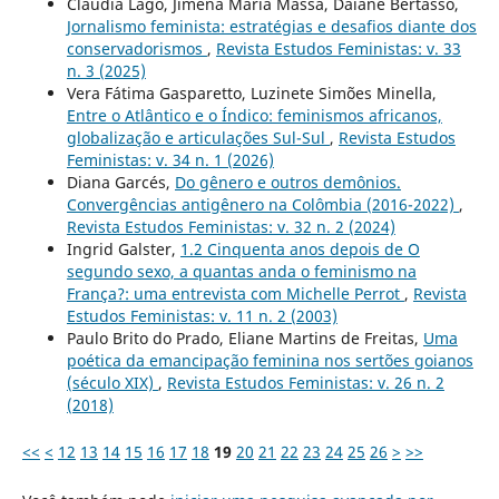
Cláudia Lago, Jimena Maria Massa, Daiane Bertasso,
Jornalismo feminista: estratégias e desafios diante dos
conservadorismos
,
Revista Estudos Feministas: v. 33
n. 3 (2025)
Vera Fátima Gasparetto, Luzinete Simões Minella,
Entre o Atlântico e o Índico: feminismos africanos,
globalização e articulações Sul-Sul
,
Revista Estudos
Feministas: v. 34 n. 1 (2026)
Diana Garcés,
Do gênero e outros demônios.
Convergências antigênero na Colômbia (2016-2022)
,
Revista Estudos Feministas: v. 32 n. 2 (2024)
Ingrid Galster,
1.2 Cinquenta anos depois de O
segundo sexo, a quantas anda o feminismo na
França?: uma entrevista com Michelle Perrot
,
Revista
Estudos Feministas: v. 11 n. 2 (2003)
Paulo Brito do Prado, Eliane Martins de Freitas,
Uma
poética da emancipação feminina nos sertões goianos
(século XIX)
,
Revista Estudos Feministas: v. 26 n. 2
(2018)
<<
<
12
13
14
15
16
17
18
19
20
21
22
23
24
25
26
>
>>