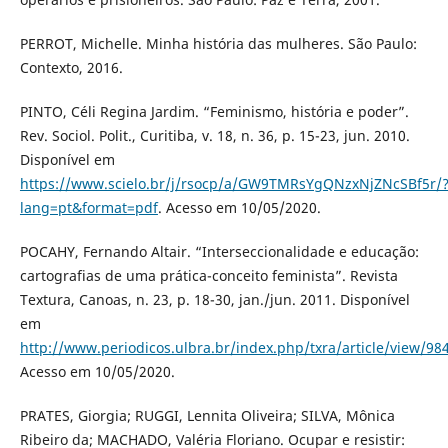
PERROT, Michelle. Minha história das mulheres. São Paulo:
Contexto, 2016.
PINTO, Céli Regina Jardim. “Feminismo, história e poder”.
Rev. Sociol. Polit., Curitiba, v. 18, n. 36, p. 15-23, jun. 2010.
Disponível em
https://www.scielo.br/j/rsocp/a/GW9TMRsYgQNzxNjZNcSBf5r/
lang=pt&format=pdf
. Acesso em 10/05/2020.
POCAHY, Fernando Altair. “Interseccionalidade e educação:
cartografias de uma prática-conceito feminista”. Revista
Textura, Canoas, n. 23, p. 18-30, jan./jun. 2011. Disponível
em
http://www.periodicos.ulbra.br/index.php/txra/article/view/98
Acesso em 10/05/2020.
PRATES, Giorgia; RUGGI, Lennita Oliveira; SILVA, Mônica
Ribeiro da; MACHADO, Valéria Floriano. Ocupar e resistir: