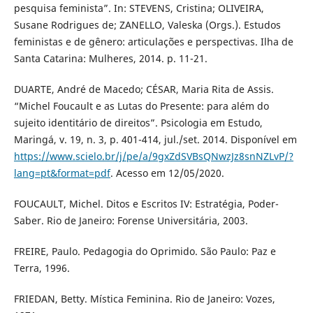
pesquisa feminista”. In: STEVENS, Cristina; OLIVEIRA,
Susane Rodrigues de; ZANELLO, Valeska (Orgs.). Estudos
feministas e de gênero: articulações e perspectivas. Ilha de
Santa Catarina: Mulheres, 2014. p. 11-21.
DUARTE, André de Macedo; CÉSAR, Maria Rita de Assis.
“Michel Foucault e as Lutas do Presente: para além do
sujeito identitário de direitos”. Psicologia em Estudo,
Maringá, v. 19, n. 3, p. 401-414, jul./set. 2014. Disponível em
https://www.scielo.br/j/pe/a/9gxZdSVBsQNwzJz8snNZLvP/?
lang=pt&format=pdf
. Acesso em 12/05/2020.
FOUCAULT, Michel. Ditos e Escritos IV: Estratégia, Poder-
Saber. Rio de Janeiro: Forense Universitária, 2003.
FREIRE, Paulo. Pedagogia do Oprimido. São Paulo: Paz e
Terra, 1996.
FRIEDAN, Betty. Mística Feminina. Rio de Janeiro: Vozes,