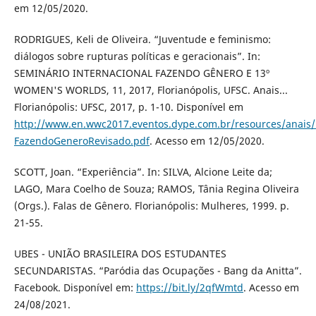
em 12/05/2020.
RODRIGUES, Keli de Oliveira. “Juventude e feminismo:
diálogos sobre rupturas políticas e geracionais”. In:
SEMINÁRIO INTERNACIONAL FAZENDO GÊNERO E 13º
WOMEN'S WORLDS, 11, 2017, Florianópolis, UFSC. Anais...
Florianópolis: UFSC, 2017, p. 1-10. Disponível em
http://www.en.wwc2017.eventos.dype.com.br/resources/anai
FazendoGeneroRevisado.pdf
. Acesso em 12/05/2020.
SCOTT, Joan. “Experiência”. In: SILVA, Alcione Leite da;
LAGO, Mara Coelho de Souza; RAMOS, Tânia Regina Oliveira
(Orgs.). Falas de Gênero. Florianópolis: Mulheres, 1999. p.
21-55.
UBES - UNIÃO BRASILEIRA DOS ESTUDANTES
SECUNDARISTAS. “Paródia das Ocupações - Bang da Anitta”.
Facebook. Disponível em:
https://bit.ly/2qfWmtd
. Acesso em
24/08/2021.