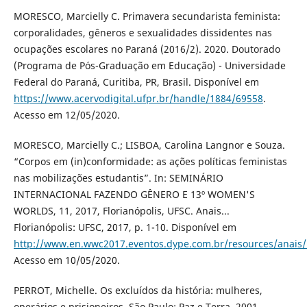
MORESCO, Marcielly C. Primavera secundarista feminista:
corporalidades, gêneros e sexualidades dissidentes nas
ocupações escolares no Paraná (2016/2). 2020. Doutorado
(Programa de Pós-Graduação em Educação) - Universidade
Federal do Paraná, Curitiba, PR, Brasil. Disponível em
https://www.acervodigital.ufpr.br/handle/1884/69558
.
Acesso em 12/05/2020.
MORESCO, Marcielly C.; LISBOA, Carolina Langnor e Souza.
“Corpos em (in)conformidade: as ações políticas feministas
nas mobilizações estudantis”. In: SEMINÁRIO
INTERNACIONAL FAZENDO GÊNERO E 13º WOMEN'S
WORLDS, 11, 2017, Florianópolis, UFSC. Anais...
Florianópolis: UFSC, 2017, p. 1-10. Disponível em
http://www.en.wwc2017.eventos.dype.com.br/resources/anai
Acesso em 10/05/2020.
PERROT, Michelle. Os excluídos da história: mulheres,
operários e prisioneiros. São Paulo: Paz e Terra, 2001.