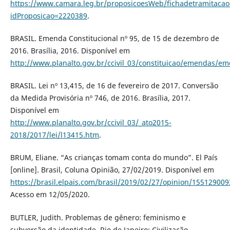
https://www.camara.leg.br/proposicoesWeb/fichadetramitacao
idProposicao=2220389
.
BRASIL. Emenda Constitucional nº 95, de 15 de dezembro de
2016. Brasília, 2016. Disponível em
http://www.planalto.gov.br/ccivil_03/constituicao/em
BRASIL. Lei nº 13,415, de 16 de fevereiro de 2017. Conversão
da Medida Provisória nº 746, de 2016. Brasília, 2017.
Disponível em
http://www.planalto.gov.br/ccivil_03/_ato2015-
2018/2017/lei/l13415.htm
.
BRUM, Eliane. “As crianças tomam conta do mundo”. El País
[online]. Brasil, Coluna Opinião, 27/02/2019. Disponível em
https://brasil.elpais.com/brasil/2019/02/27/opinion/15512900
Acesso em 12/05/2020.
BUTLER, Judith. Problemas de gênero: feminismo e
subversão da identidade. Rio de Janeiro: Civilização