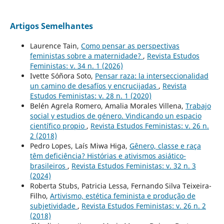
Artigos Semelhantes
Laurence Tain,
Como pensar as perspectivas
feministas sobre a maternidade?
,
Revista Estudos
Feministas: v. 34 n. 1 (2026)
Ivette Sóñora Soto,
Pensar raza: la interseccionalidad
un camino de desafíos y encrucijadas
,
Revista
Estudos Feministas: v. 28 n. 1 (2020)
Belén Agrela Romero, Amalia Morales Villena,
Trabajo
social y estudios de género. Vindicando un espacio
científico propio
,
Revista Estudos Feministas: v. 26 n.
2 (2018)
Pedro Lopes, Laís Miwa Higa,
Gênero, classe e raça
têm deficiência? Histórias e ativismos asiático-
brasileiros
,
Revista Estudos Feministas: v. 32 n. 3
(2024)
Roberta Stubs, Patricia Lessa, Fernando Silva Teixeira-
Filho,
Artivismo, estética feminista e produção de
subjetividade
,
Revista Estudos Feministas: v. 26 n. 2
(2018)