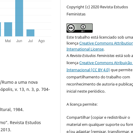
Copyright (c) 2020 Revista Estudos
Feministas
Este trabalho está licenciado sob um
licença
Creative Commons Attribution
International License
.
A
Revista Estudos Feministas
está sob 
licença
Creative Commons Atribuição 
Internacional (CC BY 4.0)
que permite
compartilhamento do trabalho com
za/Rumo a uma nova
reconhecimento de autoria e publica
polis, v. 13, n. 3, p. 704-
inicial neste periódico.
A licença permite:
ltural, 1984.
Compartilhar (copiar e redistribuir o
mo”. Revista Estudos
material em qualquer suporte ou for
, 2013.
e/ou adaptar (remixar, transformar, e 