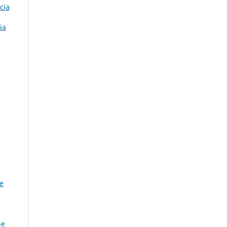
cia
ia
e
ne