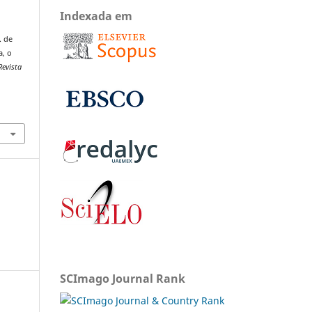
Indexada em
. de
a, o
Revista
SCImago Journal Rank