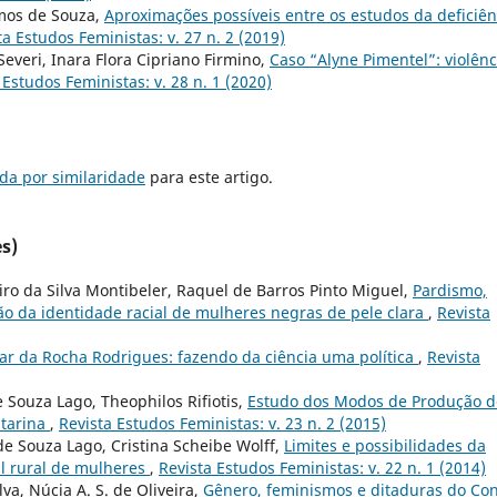
mos de Souza,
Aproximações possíveis entre os estudos da deficiên
ta Estudos Feministas: v. 27 n. 2 (2019)
Severi, Inara Flora Cipriano Firmino,
Caso “Alyne Pimentel”: violênc
 Estudos Feministas: v. 28 n. 1 (2020)
da por similaridade
para este artigo.
s)
ro da Silva Montibeler, Raquel de Barros Pinto Miguel,
Pardismo,
ão da identidade racial de mulheres negras de pele clara
,
Revista
tar da Rocha Rodrigues: fazendo da ciência uma política
,
Revista
Souza Lago, Theophilos Rifiotis,
Estudo dos Modos de Produção d
atarina
,
Revista Estudos Feministas: v. 23 n. 2 (2015)
de Souza Lago, Cristina Scheibe Wolff,
Limites e possibilidades da
al rural de mulheres
,
Revista Estudos Feministas: v. 22 n. 1 (2014)
va, Núcia A. S. de Oliveira,
Gênero, feminismos e ditaduras do Co