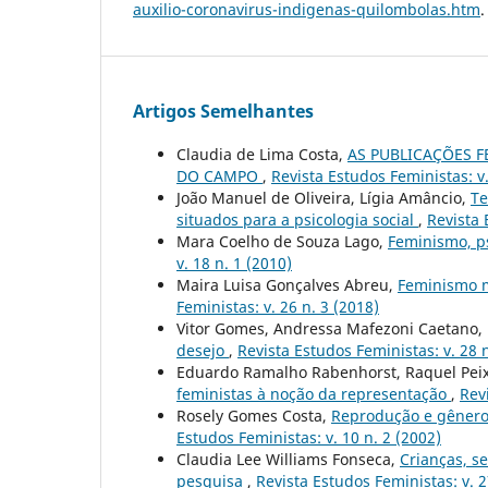
auxilio-coronavirus-indigenas-quilombolas.htm
Artigos Semelhantes
Claudia de Lima Costa,
AS PUBLICAÇÕES F
DO CAMPO
,
Revista Estudos Feministas: v.
João Manuel de Oliveira, Lígia Amâncio,
Te
situados para a psicologia social
,
Revista 
Mara Coelho de Souza Lago,
Feminismo, ps
v. 18 n. 1 (2010)
Maira Luisa Gonçalves Abreu,
Feminismo ma
Feministas: v. 26 n. 3 (2018)
Vitor Gomes, Andressa Mafezoni Caetano, 
desejo
,
Revista Estudos Feministas: v. 28 n
Eduardo Ramalho Rabenhorst, Raquel Pei
feministas à noção da representação
,
Rev
Rosely Gomes Costa,
Reprodução e gênero
Estudos Feministas: v. 10 n. 2 (2002)
Claudia Lee Williams Fonseca,
Crianças, s
pesquisa
,
Revista Estudos Feministas: v. 2