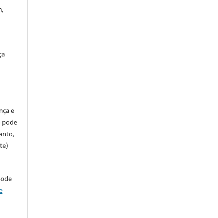
m,
ça
ença e
so pode
anto,
te)
pode
e