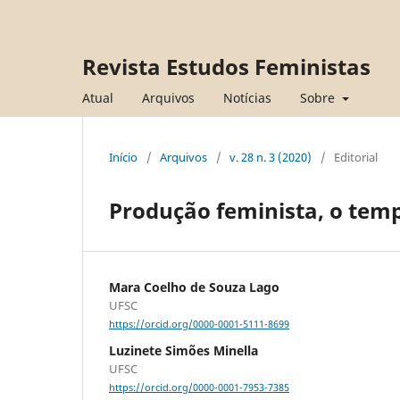
Revista Estudos Feministas
Atual
Arquivos
Notícias
Sobre
Início
/
Arquivos
/
v. 28 n. 3 (2020)
/
Editorial
Produção feminista, o temp
Mara Coelho de Souza Lago
UFSC
https://orcid.org/0000-0001-5111-8699
Luzinete Simões Minella
UFSC
https://orcid.org/0000-0001-7953-7385