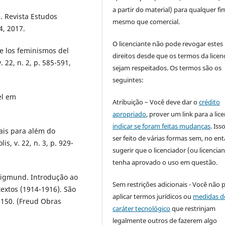
a partir do material) para qualquer fi
. Revista Estudos
mesmo que comercial.
4, 2017.
O licenciante não pode revogar estes
e los feminismos del
direitos desde que os termos da licen
. 22, n. 2, p. 585-591,
sejam respeitados. Os termos são os
seguintes:
el em
Atribuição – Você deve dar o
crédito
apropriado
, prover um link para a lic
indicar se foram feitas mudanças
. Is
ais para além do
ser feito de várias formas sem, no ent
s, v. 22, n. 3, p. 929-
sugerir que o licenciador (ou licencian
tenha aprovado o uso em questão.
Sigmund. Introdução ao
Sem restrições adicionais - Você não 
textos (1914-1916). São
aplicar termos jurídicos ou
medidas d
-150. (Freud Obras
caráter tecnológico
que restrinjam
legalmente outros de fazerem algo