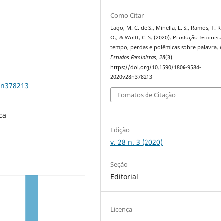
Como Citar
Lago, M. C. de S., Minella, L. S., Ramos, T. R
O., & Wolff, C. S. (2020). Produção feminist
tempo, perdas e polêmicas sobre palavra.
Estudos Feministas
,
28
(3).
https://doi.org/10.1590/1806-9584-
2020v28n378213
8n378213
Fomatos de Citação
ca
Edição
v. 28 n. 3 (2020)
Seção
Editorial
Licença