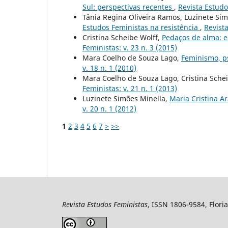
Sul: perspectivas recentes
,
Revista Estudo
Tânia Regina Oliveira Ramos, Luzinete Sim
Estudos Feministas na resistência
,
Revista
Cristina Scheibe Wolff,
Pedaços de alma: e
Feministas: v. 23 n. 3 (2015)
Mara Coelho de Souza Lago,
Feminismo, ps
v. 18 n. 1 (2010)
Mara Coelho de Souza Lago, Cristina Sche
Feministas: v. 21 n. 1 (2013)
Luzinete Simões Minella,
Maria Cristina A
v. 20 n. 1 (2012)
1
2
3
4
5
6
7
>
>>
Revista Estudos Feministas
, ISSN 1806-9584, Floria