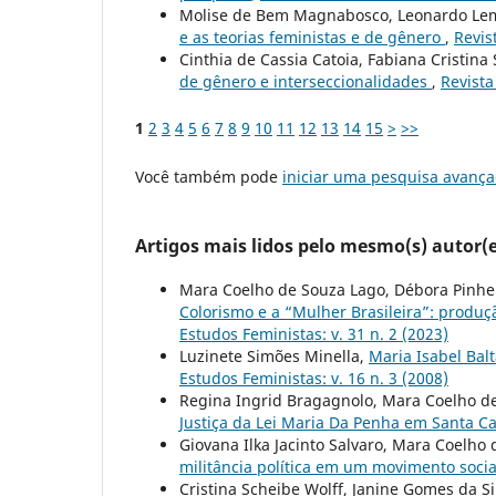
Molise de Bem Magnabosco, Leonardo Le
e as teorias feministas e de gênero
,
Revis
Cinthia de Cassia Catoia, Fabiana Cristina 
de gênero e interseccionalidades
,
Revista
1
2
3
4
5
6
7
8
9
10
11
12
13
14
15
>
>>
Você também pode
iniciar uma pesquisa avança
Artigos mais lidos pelo mesmo(s) autor(e
Mara Coelho de Souza Lago, Débora Pinhei
Colorismo e a “Mulher Brasileira”: produç
Estudos Feministas: v. 31 n. 2 (2023)
Luzinete Simões Minella,
Maria Isabel Bal
Estudos Feministas: v. 16 n. 3 (2008)
Regina Ingrid Bragagnolo, Mara Coelho de 
Justiça da Lei Maria Da Penha em Santa C
Giovana Ilka Jacinto Salvaro, Mara Coelho 
militância política em um movimento soci
Cristina Scheibe Wolff, Janine Gomes da Sil