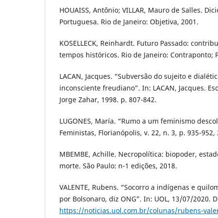
HOUAISS, Antônio; VILLAR, Mauro de Salles. Dic
Portuguesa. Rio de Janeiro: Objetiva, 2001.
KOSELLECK, Reinhardt. Futuro Passado: contribu
tempos históricos. Rio de Janeiro: Contraponto; 
LACAN, Jacques. “Subversão do sujeito e dialéti
inconsciente freudiano”. In: LACAN, Jacques. Escr
Jorge Zahar, 1998. p. 807-842.
LUGONES, María. “Rumo a um feminismo descolo
Feministas, Florianópolis, v. 22, n. 3, p. 935-952,
MBEMBE, Achille. Necropolítica: biopoder, estado
morte. São Paulo: n-1 edições, 2018.
VALENTE, Rubens. “Socorro a indígenas e quilom
por Bolsonaro, diz ONG”. In: UOL, 13/07/2020. 
https://noticias.uol.com.br/colunas/rubens-val