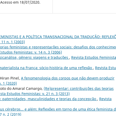
. Acesso em 18/07/2020.
EMINISTAS E A POLÍTICA TRANSNACIONAL DA TRADUÇÃO: REFLEX
 11 n. 1 (2003)
orias feministas e representações sociais: desafios dos conhecime
Estudos Feministas: v. 14 n. 3 (2006)
icanálise, gênero: viagens e traduções
,
Revista Estudos Feminista
terialista na França: sócio-história de uma reflexão
,
Revista Est
Hiran Pinel,
A fenomenologia dos corpos que não devem produzir
. 1 (2020)
xoto do Amaral Camargo,
(Re)presentar: contribuições das teorias
ista Estudos Feministas: v. 21 n. 3 (2013)
: paternidades, masculinidades e teorias da concepção
,
Revista
eus cérebros... e além: Reflexões em torno de uma ética feminista 
7 n. 2 (2019)