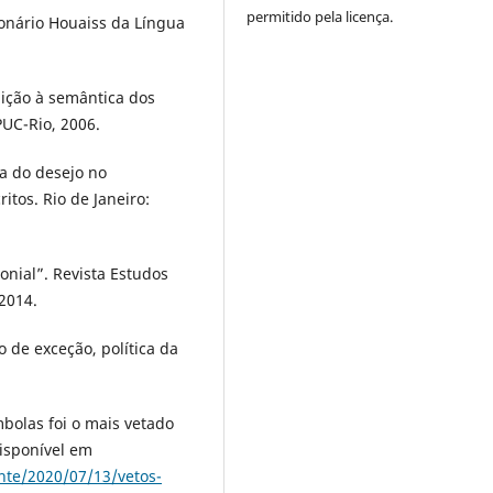
permitido pela licença.
ionário Houaiss da Língua
ição à semântica dos
PUC-Rio, 2006.
ca do desejo no
itos. Rio de Janeiro:
nial”. Revista Estudos
 2014.
 de exceção, política da
bolas foi o mais vetado
Disponível em
ente/2020/07/13/vetos-