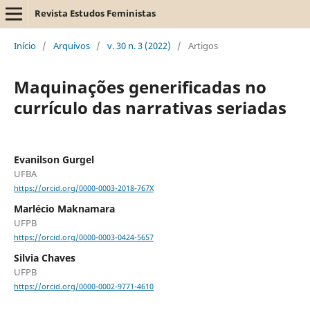
Revista Estudos Feministas
Início
/
Arquivos
/
v. 30 n. 3 (2022)
/
Artigos
Maquinações generificadas no
currículo das narrativas seriadas
Evanilson Gurgel
UFBA
https://orcid.org/0000-0003-2018-767X
Marlécio Maknamara
UFPB
https://orcid.org/0000-0003-0424-5657
Silvia Chaves
UFPB
https://orcid.org/0000-0002-9771-4610