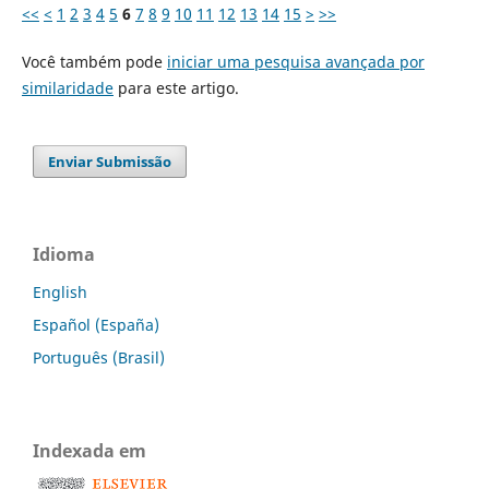
<<
<
1
2
3
4
5
6
7
8
9
10
11
12
13
14
15
>
>>
Você também pode
iniciar uma pesquisa avançada por
similaridade
para este artigo.
Enviar Submissão
Idioma
English
Español (España)
Português (Brasil)
Indexada em