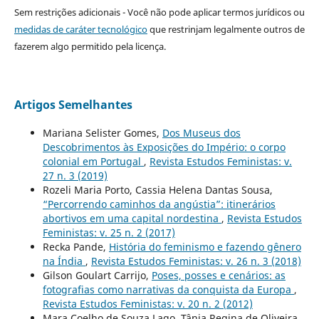
Sem restrições adicionais - Você não pode aplicar termos jurídicos ou
medidas de caráter tecnológico
que restrinjam legalmente outros de
fazerem algo permitido pela licença.
Artigos Semelhantes
Mariana Selister Gomes,
Dos Museus dos
Descobrimentos às Exposições do Império: o corpo
colonial em Portugal
,
Revista Estudos Feministas: v.
27 n. 3 (2019)
Rozeli Maria Porto, Cassia Helena Dantas Sousa,
“Percorrendo caminhos da angústia”: itinerários
abortivos em uma capital nordestina
,
Revista Estudos
Feministas: v. 25 n. 2 (2017)
Recka Pande,
História do feminismo e fazendo gênero
na Índia
,
Revista Estudos Feministas: v. 26 n. 3 (2018)
Gilson Goulart Carrijo,
Poses, posses e cenários: as
fotografias como narrativas da conquista da Europa
,
Revista Estudos Feministas: v. 20 n. 2 (2012)
Mara Coelho de Souza Lago, Tânia Regina de Oliveira