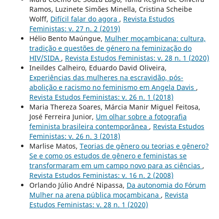
Ramos, Luzinete Simões Minella, Cristina Scheibe
Wolff,
Difícil falar do agora
,
Revista Estudos
Feministas: v. 27 n. 2 (2019)
Hélio Bento Maúngue,
Mulher moçambicana: cultura,
tradição e questões de género na feminização do
HIV/SIDA
,
Revista Estudos Feministas: v. 28 n. 1 (2020)
Ineildes Calheiro, Eduardo David Oliveira,
Experiências das mulheres na escravidão, pós-
abolição e racismo no feminismo em Angela Davis
,
Revista Estudos Feministas: v. 26 n. 1 (2018)
Maria Thereza Soares, Márcia Manir Miguel Feitosa,
José Ferreira Junior,
Um olhar sobre a fotografia
feminista brasileira contemporânea
,
Revista Estudos
Feministas: v. 26 n. 3 (2018)
Marlise Matos,
Teorias de gênero ou teorias e gênero?
Se e como os estudos de gênero e feministas se
transformaram em um campo novo para as ciências
,
Revista Estudos Feministas: v. 16 n. 2 (2008)
Orlando Júlio André Nipassa,
Da autonomia do Fórum
Mulher na arena pública moçambicana
,
Revista
Estudos Feministas: v. 28 n. 1 (2020)