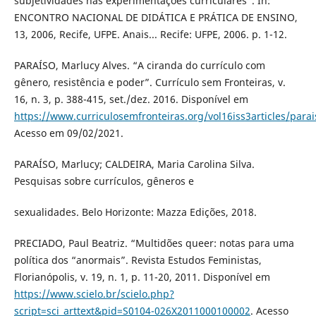
subjetividades nas experimentações curriculares”. In:
ENCONTRO NACIONAL DE DIDÁTICA E PRÁTICA DE ENSINO,
13, 2006, Recife, UFPE. Anais... Recife: UFPE, 2006. p. 1-12.
PARAÍSO, Marlucy Alves. “A ciranda do currículo com
gênero, resistência e poder”. Currículo sem Fronteiras, v.
16, n. 3, p. 388-415, set./dez. 2016. Disponível em
https://www.curriculosemfronteiras.org/vol16iss3articles/para
Acesso em 09/02/2021.
PARAÍSO, Marlucy; CALDEIRA, Maria Carolina Silva.
Pesquisas sobre currículos, gêneros e
sexualidades. Belo Horizonte: Mazza Edições, 2018.
PRECIADO, Paul Beatriz. “Multidões queer: notas para uma
política dos “anormais”. Revista Estudos Feministas,
Florianópolis, v. 19, n. 1, p. 11-20, 2011. Disponível em
https://www.scielo.br/scielo.php?
script=sci_arttext&pid=S0104-026X2011000100002
. Acesso