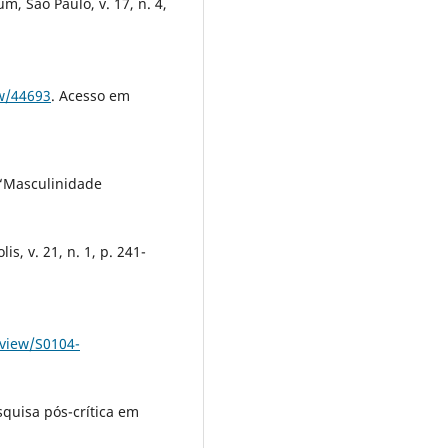
m, São Paulo, v. 17, n. 4,
ew/44693
. Acesso em
“Masculinidade
s, v. 21, n. 1, p. 241-
/view/S0104-
quisa pós-crítica em