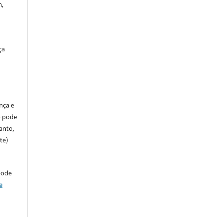
m,
ça
ença e
so pode
anto,
te)
pode
e