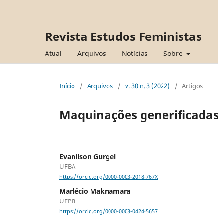
Revista Estudos Feministas
Atual
Arquivos
Notícias
Sobre
Início
/
Arquivos
/
v. 30 n. 3 (2022)
/
Artigos
Maquinações generificadas 
Evanilson Gurgel
UFBA
https://orcid.org/0000-0003-2018-767X
Marlécio Maknamara
UFPB
https://orcid.org/0000-0003-0424-5657