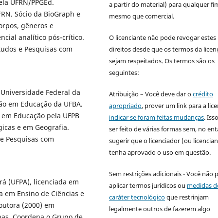
ela UFRN/PPGEd.
a partir do material) para qualquer fi
FRN. Sócio da BioGraph e
mesmo que comercial.
orpos, gêneros e
cial analítico pós-crítico.
O licenciante não pode revogar estes
tudos e Pesquisas com
direitos desde que os termos da licen
sejam respeitados. Os termos são os
seguintes:
 Universidade Federal da
Atribuição – Você deve dar o
crédito
ção em Educação da UFBA.
apropriado
, prover um link para a lic
 em Educação pela UFPB
indicar se foram feitas mudanças
. Is
gicas e em Geografia.
ser feito de várias formas sem, no ent
 e Pesquisas com
sugerir que o licenciador (ou licencian
tenha aprovado o uso em questão.
Sem restrições adicionais - Você não 
rá (UFPA), licenciada em
aplicar termos jurídicos ou
medidas d
ta em Ensino de Ciências e
caráter tecnológico
que restrinjam
outora (2000) em
legalmente outros de fazerem algo
nas. Coordena o Grupo de