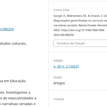
Como Citar
Gurgel, E., Maknamara, M., & Chaves, S. (2
Maquinações generificadas no currículo d
narrativas seriadas.
Revista Estudos Feminis
0n380256
30
(3). https://doi.org/10.1590/1806-9584-
2022v30n380256
estudos culturais,
Fomatos de Citação
Edição
v. 30 n. 3 (2022)
Seção
isa em Educação,
Artigos
ulo. Investigamos a
o de masculinidades a
Licença
s narrativas seriadas e