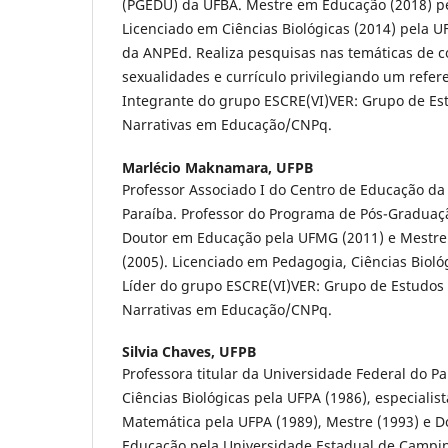
(PGEDU) da UFBA. Mestre em Educação (2018) p
Licenciado em Ciências Biológicas (2014) pela U
da ANPEd. Realiza pesquisas nas temáticas de c
sexualidades e currículo privilegiando um referen
Integrante do grupo ESCRE(VI)VER: Grupo de Es
Narrativas em Educação/CNPq.
Marlécio Maknamara,
UFPB
Professor Associado I do Centro de Educação da
Paraíba. Professor do Programa de Pós-Gradua
Doutor em Educação pela UFMG (2011) e Mestre
(2005). Licenciado em Pedagogia, Ciências Bioló
Líder do grupo ESCRE(VI)VER: Grupo de Estudos
Narrativas em Educação/CNPq.
Silvia Chaves,
UFPB
Professora titular da Universidade Federal do Pa
Ciências Biológicas pela UFPA (1986), especialis
Matemática pela UFPA (1989), Mestre (1993) e D
Educação pela Universidade Estadual de Campi