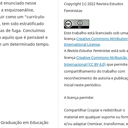
é enunciado nesse
Copyright (c) 2022 Revista Estudos
 a esquizoanálise,
Feministas
uir como um “currículo-
 tem sido estratificado
nhas de fuga. Concluímos
Este trabalho está licenciado sob um
 aquilo que é pensável e
licença
Creative Commons Attribution
 de um determinado tempo.
International License
.
A
Revista Estudos Feministas
está sob 
licença
Creative Commons Atribuição 
Internacional (CC BY 4.0)
que permite
compartilhamento do trabalho com
reconhecimento de autoria e publica
inicial neste periódico.
A licença permite:
Compartilhar (copiar e redistribuir o
material em qualquer suporte ou for
s-Graduação em Educação
e/ou adaptar (remixar, transformar, e 