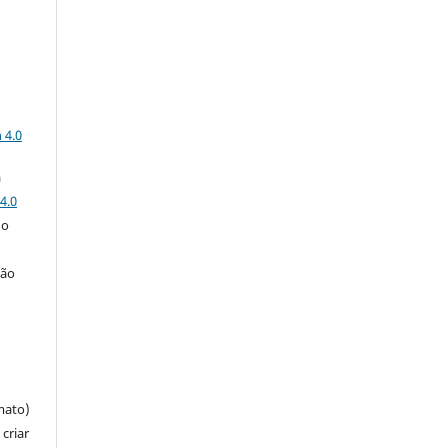
a
 4.0
a
4.0
 o
ção
mato)
criar