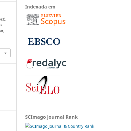
Indexada em
022).
as
tas
,
SCImago Journal Rank