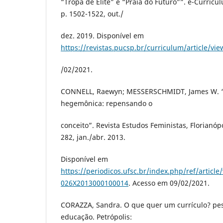
“Tropa de Elite” e “Praia do Futuro””. e-Curriculu
p. 1502-1522, out./
dez. 2019. Disponível em
https://revistas.pucsp.br/curriculum/article/vi
/02/2021.
CONNELL, Raewyn; MESSERSCHMIDT, James W. 
hegemônica: repensando o
conceito”. Revista Estudos Feministas, Florianópoli
282, jan./abr. 2013.
Disponível em
https://periodicos.ufsc.br/index.php/ref/article
026X2013000100014
. Acesso em 09/02/2021.
CORAZZA, Sandra. O que quer um currículo? pes
educação. Petrópolis: