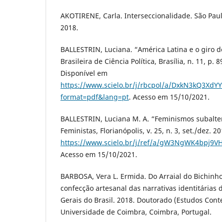
AKOTIRENE, Carla. Interseccionalidade. São Paul
2018.
BALLESTRIN, Luciana. “América Latina e o giro de
Brasileira de Ciência Política, Brasília, n. 11, p.
Disponível em
https://www.scielo.br/j/rbcpol/a/DxkN3kQ3Xd
format=pdf&lang=pt
. Acesso em 15/10/2021.
BALLESTRIN, Luciana M. A. “Feminismos subalter
Feministas, Florianópolis, v. 25, n. 3, set./dez. 
https://www.scielo.br/j/ref/a/gW3NgWK4bpj9V
Acesso em 15/10/2021.
BARBOSA, Vera L. Ermida. Do Arraial do Bichinho 
confecção artesanal das narrativas identitária
Gerais do Brasil. 2018. Doutorado (Estudos Con
Universidade de Coimbra, Coimbra, Portugal.