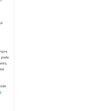
ça
ença e
so pode
anto,
te)
pode
e