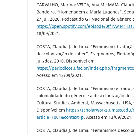
CARVALHO, Marina; VEIGA, Ana M.; MAIA, Cláudi
Bandeira. “Homenagem a María Lugones”. Segun
27 jul. 2020. Podcast do GT Nacional de Gênero
https://open.spotify.com/episode/0tfTvw44rH
18/09/2021.
COSTA, Claudia J. de Lima. “Feminismo, tradução
descolonização do saber”. Fragmentos, Florianópo
jul./dez. 2010. Disponível em
https://periodicos.ufsc.br/index.php/fragmento
Acesso em 13/09/2021.
COSTA, Claudia J. de Lima. “Feminismo e traduçã
colonialidade do gênero e a descolonização do 
Cultural Studies, Amherst, Massachusetts, USA, v.
Disponível em
https://scholarworks.umass.edu/c
article=1001&context=p
. Acesso em 13/09/2021.
COSTA, Claudia J. de Lima. “Feminismos descolo