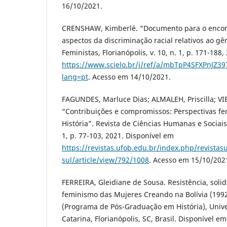
16/10/2021.
CRENSHAW, Kimberlé. “Documento para o encont
aspectos da discriminação racial relativos ao gê
Feministas, Florianópolis, v. 10, n. 1, p. 171-188
https://www.scielo.br/j/ref/a/mbTpP4SFXPnJZ39
lang=pt
. Acesso em 14/10/2021.
FAGUNDES, Marluce Dias; ALMALEH, Priscilla; VIE
“Contribuições e compromissos: Perspectivas fem
História”. Revista de Ciências Humanas e Sociais S
1, p. 77-103, 2021. Disponível em
https://revistas.ufob.edu.br/index.php/revistasu
sul/article/view/792/1008
. Acesso em 15/10/202
FERREIRA, Gleidiane de Sousa. Resistência, solid
feminismo das Mujeres Creando na Bolívia (199
(Programa de Pós-Graduação em História), Univ
Catarina, Florianópolis, SC, Brasil. Disponível em