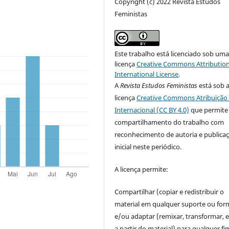
Copyright (c) 2022 Revista Estudos
Feministas
Este trabalho está licenciado sob um
licença
Creative Commons Attribution
International License
.
A
Revista Estudos Feministas
está sob 
licença
Creative Commons Atribuição 
Internacional (CC BY 4.0)
que permite
compartilhamento do trabalho com
reconhecimento de autoria e publica
inicial neste periódico.
A licença permite:
Compartilhar (copiar e redistribuir o
material em qualquer suporte ou for
e/ou adaptar (remixar, transformar, e 
a partir do material) para qualquer fi