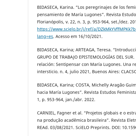
BIDASECA, Karina. “Los peregrinajes de los femi
pensamiento de María Lugones”. Revista Estudo
Florianópolis, v. 22, n. 3, p. 953-964, set./dez. 2
https://www.scielo.br/j/ref/a/DZkMkYVffMPKk
lang=es
. Acesso em 16/10/2021.
BIDASECA, Karina; ARTEAGA, Teresa. “Introducc
GRUPO DE TRABAJO EPISTEMOLOGÍAS DEL SUR. Po
relación: Sentipensar con María Lugones. Una re
intersticio. n. 4, julio 2021, Buenos Aires: CLACS
BIDASECA, Karina; COSTA, Michelly Aragão Guim
hacia María Lugones”. Revista Estudos Feministas,
1, p. 953-964, jan./abr. 2022.
CARNIEL, Fagner et al. “Projetos globais e o est
na produção acadêmica brasileira”. Revista Elet
REAd. 03/08/2021. SciELO Preprints. DOI: 10.15