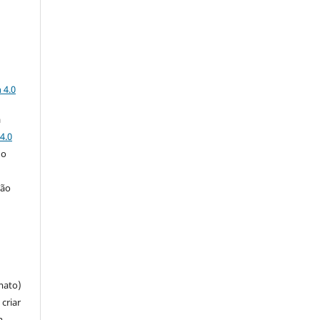
a
 4.0
a
4.0
 o
ção
mato)
criar
m,