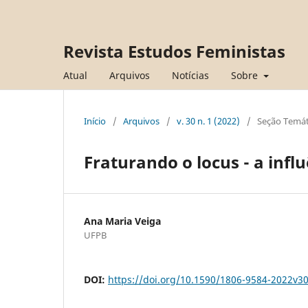
Revista Estudos Feministas
Atual
Arquivos
Notícias
Sobre
Início
/
Arquivos
/
v. 30 n. 1 (2022)
/
Seção Temát
Fraturando o locus - a infl
Ana Maria Veiga
UFPB
DOI:
https://doi.org/10.1590/1806-9584-2022v3