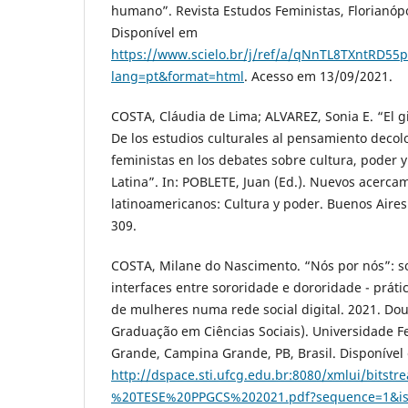
humano”. Revista Estudos Feministas, Florianópoli
Disponível em
https://www.scielo.br/j/ref/a/qNnTL8TXntRD5
lang=pt&format=html
. Acesso em 13/09/2021.
COSTA, Cláudia de Lima; ALVAREZ, Sonia E. “El g
De los estudios culturales al pensamiento decolo
feministas en los debates sobre cultura, poder y
Latina”. In: POBLETE, Juan (Ed.). Nuevos acercam
latinoamericanos: Cultura y poder. Buenos Aires
309.
COSTA, Milane do Nascimento. “Nós por nós”: s
interfaces entre sororidade e dororidade - prát
de mulheres numa rede social digital. 2021. Do
Graduação em Ciências Sociais). Universidade 
Grande, Campina Grande, PB, Brasil. Disponível
http://dspace.sti.ufcg.edu.br:8080/xmlui/b
%20TESE%20PPGCS%202021.pdf?sequence=1&is