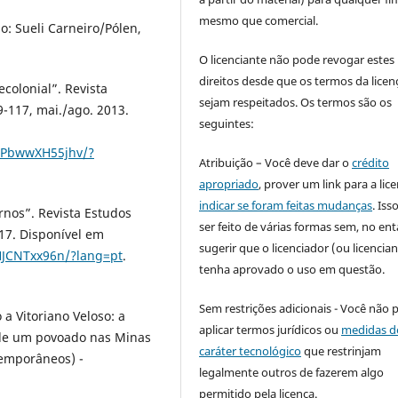
mesmo que comercial.
o: Sueli Carneiro/Pólen,
O licenciante não pode revogar estes
direitos desde que os termos da licen
colonial”. Revista
sejam respeitados. Os termos são os
 89-117, mai./ago. 2013.
seguintes:
YYPbwwXH55jhv/?
Atribuição – Você deve dar o
crédito
apropriado
, prover um link para a lic
indicar se foram feitas mudanças
. Is
nos”. Revista Estudos
ser feito de várias formas sem, no ent
2017. Disponível em
sugerir que o licenciador (ou licencian
HJCNTxx96n/?lang=pt
.
tenha aprovado o uso em questão.
Sem restrições adicionais - Você não 
a Vitoriano Veloso: a
aplicar termos jurídicos ou
medidas d
s de um povoado nas Minas
caráter tecnológico
que restrinjam
temporâneos) -
legalmente outros de fazerem algo
permitido pela licença.