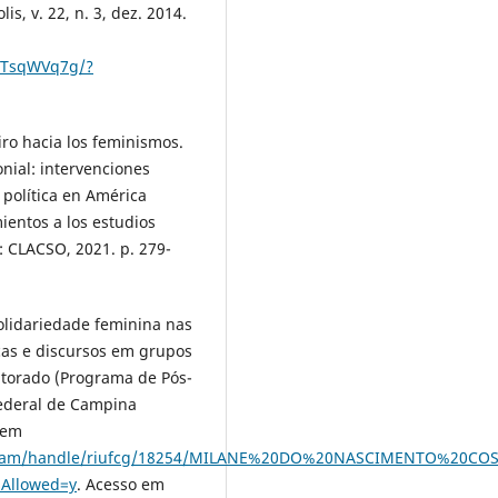
s, v. 22, n. 3, dez. 2014.
5pTsqWVq7g/?
iro hacia los feminismos.
nial: intervenciones
 política en América
ientos a los estudios
: CLACSO, 2021. p. 279-
olidariedade feminina nas
icas e discursos em grupos
utorado (Programa de Pós-
Federal de Campina
 em
itstream/handle/riufcg/18254/MILANE%20DO%20NASCIMENTO%20CO
Allowed=y
. Acesso em