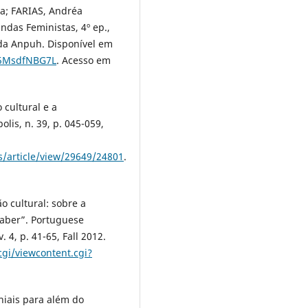
a; FARIAS, Andréa
das Feministas, 4º ep.,
 da Anpuh. Disponível em
ss5MsdfNBG7L
. Acesso em
 cultural e a
lis, n. 39, p. 045-059,
s/article/view/29649/24801
.
o cultural: sobre a
saber”. Portuguese
 4, p. 41-65, Fall 2012.
gi/viewcontent.cgi?
niais para além do