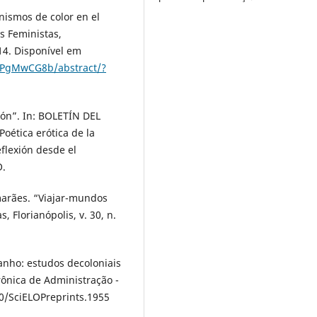
nismos de color en el
s Feministas,
014. Disponível em
7bPgMwCG8b/abstract/?
ión”. In: BOLETÍN DEL
ética erótica de la
flexión desde el
O.
arães. “Viajar-mundos
 Florianópolis, v. 30, n.
ranho: estudos decoloniais
rônica de Administração -
90/SciELOPreprints.1955