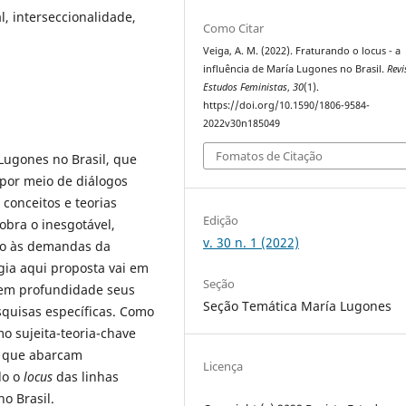
l, interseccionalidade,
Como Citar
Veiga, A. M. (2022). Fraturando o locus - a
influência de María Lugones no Brasil.
Revi
Estudos Feministas
,
30
(1).
https://doi.org/10.1590/1806-9584-
2022v30n185049
Fomatos de Citação
Lugones no Brasil, que
por meio de diálogos
 conceitos e teorias
Edição
bra o inesgotável,
v. 30 n. 1 (2022)
do às demandas da
gia aqui proposta vai em
Seção
 em profundidade seus
Seção Temática María Lugones
squisas específicas. Como
o sujeita-teoria-chave
s que abarcam
Licença
do o
locus
das linhas
o Brasil.