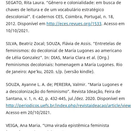
SEGATO, Rita Laura. “Gênero e colonialidade: em busca de
chaves de leitura e de um vocabulário estratégico
descolonial”. E-cadernos CES, Coimbra, Portugal, n. 18,
2012. Disponível em
http://eces.revues.org/1533
. Acesso em
10/10/2021.
SILVA, Beatriz Zocal; SOUZA, Flávia de Assis. “Entretelas de
feminismos: do decolonial de María Lugones ao americano
de Lélia Gonzalez”. In: DIAS, Maria Clara et al. (Org.)
Feminismos decoloniais: homenagem a María Lugones. Rio
de Janeiro: Ape’ku, 2020. s/p. (versão kindle).
SOUZA, Ayanne L. A. de; PEREIRA, Valmir. “María Lugones e
a descolonização do feminismo”. Revista Ideação, Feira de
Santana, v. 1, n. 42, p. 432-445, jul./dez. 2020. Disponível em
http://periodicos.uefs.br/index.php/revistaideacao/article/vie
Acesso em 20/10/2021.
VEIGA, Ana Maria. “Uma virada epistêmica feminista