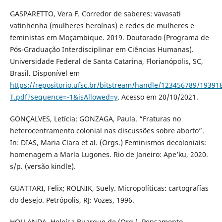
GASPARETTO, Vera F. Corredor de saberes: vavasati
vatinhenha (mulheres heroínas) e redes de mulheres e
feministas em Moçambique. 2019. Doutorado (Programa de
Pós-Graduação Interdisciplinar em Ciências Humanas).
Universidade Federal de Santa Catarina, Florianópolis, SC,
Brasil. Disponível em
https://repositorio.ufsc.br/bitstream/handle/123456789/19391
T.pdf?sequence=-1&isAllowed=y
. Acesso em 20/10/2021.
GONÇALVES, Letícia; GONZAGA, Paula. “Fraturas no
heterocentramento colonial nas discussões sobre aborto”.
In: DIAS, Maria Clara et al. (Orgs.) Feminismos decoloniais:
homenagem a María Lugones. Rio de Janeiro: Ape’ku, 2020.
s/p. (versão kindle).
GUATTARI, Felix; ROLNIK, Suely. Micropolíticas: cartografías
do desejo. Petrópolis, RJ: Vozes, 1996.
HOLLANDA, Heloísa Buarque de (Org.). Pensamento