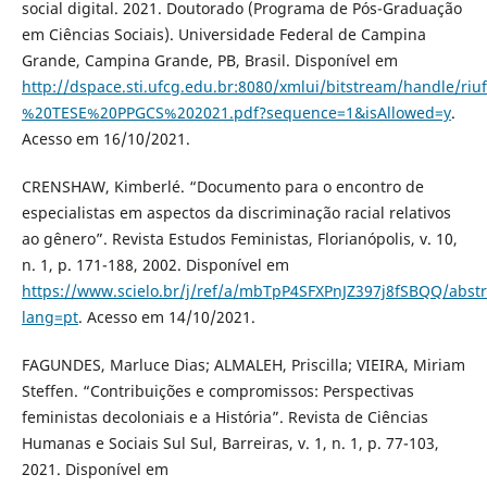
social digital. 2021. Doutorado (Programa de Pós-Graduação
em Ciências Sociais). Universidade Federal de Campina
Grande, Campina Grande, PB, Brasil. Disponível em
http://dspace.sti.ufcg.edu.br:8080/xmlui/bitstream/hand
%20TESE%20PPGCS%202021.pdf?sequence=1&isAllowed=y
.
Acesso em 16/10/2021.
CRENSHAW, Kimberlé. “Documento para o encontro de
especialistas em aspectos da discriminação racial relativos
ao gênero”. Revista Estudos Feministas, Florianópolis, v. 10,
n. 1, p. 171-188, 2002. Disponível em
https://www.scielo.br/j/ref/a/mbTpP4SFXPnJZ397j8fSBQQ/abstr
lang=pt
. Acesso em 14/10/2021.
FAGUNDES, Marluce Dias; ALMALEH, Priscilla; VIEIRA, Miriam
Steffen. “Contribuições e compromissos: Perspectivas
feministas decoloniais e a História”. Revista de Ciências
Humanas e Sociais Sul Sul, Barreiras, v. 1, n. 1, p. 77-103,
2021. Disponível em