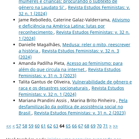
mulheres e crianças: procurando o subtexto de
género na Laudato Si’
,
Revista Estudos Feministas: v.
32 n. 1 (2024)
Jame Rebolledo, Caterine Galaz-Valderrama,
Ativismo
e deficiência na América Latina: lutas por
reconhecimento
,
Revista Estudos Feministas: v. 32 n.
1 (2024)
Danielle Magalhães,
Medusa: reler o mito, reescrever
a história
,
Revista Estudos Feministas: v. 32 n. 3
(2024)
Amanda Padilha Pieta,
Acesso ao feminismo: para
além do que circula na internet
,
Revista Estudos
Feministas: v. 31 n. 3 (2023)
Talita Gantus de Oliveira,
Vulnerabilidade de gênero e
raça e os desastres socionaturais
,
Revista Estudos
Feministas: v. 32 n. 1 (2024)
Mariana Prandini Assis , Marina Brito Pinheiro ,
Pela
desfamilização da política de assistência social no
Brasil
,
Revista Estudos Feministas: v. 31 n. 2 (2023)
<<
<
57
58
59
60
61
62
63
64
65
66
67
68
69
70
71
>
>>