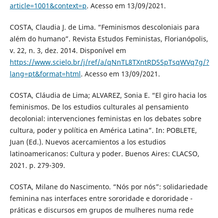
article=1001&context=p
. Acesso em 13/09/2021.
COSTA, Claudia J. de Lima. “Feminismos descoloniais para
além do humano”. Revista Estudos Feministas, Florianópolis,
v. 22, n. 3, dez. 2014. Disponível em
https://www.scielo.br/j/ref/a/qNnTL8TXntRD55pTsqWVq7g/?
lang=pt&format=html
. Acesso em 13/09/2021.
COSTA, Cláudia de Lima; ALVAREZ, Sonia E. “El giro hacia los
feminismos. De los estudios culturales al pensamiento
decolonial: intervenciones feministas en los debates sobre
cultura, poder y política en América Latina”. In: POBLETE,
Juan (Ed.). Nuevos acercamientos a los estudios
latinoamericanos: Cultura y poder. Buenos Aires: CLACSO,
2021. p. 279-309.
COSTA, Milane do Nascimento. “Nós por nós”: solidariedade
feminina nas interfaces entre sororidade e dororidade -
práticas e discursos em grupos de mulheres numa rede