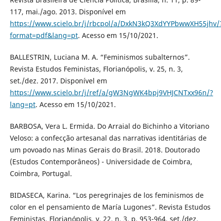
117, mai./ago. 2013. Disponível em
https://www.scielo.br/j/rbcpol/a/DxkN3kQ3XdYYPbwwXH55jhv/
format=pdf&lang=pt
. Acesso em 15/10/2021.
BALLESTRIN, Luciana M. A. “Feminismos subalternos”.
Revista Estudos Feministas, Florianópolis, v. 25, n. 3,
set./dez. 2017. Disponível em
https://www.scielo.br/j/ref/a/gW3NgWK4bpj9VHJCNTxx96n/?
lang=pt
. Acesso em 15/10/2021.
BARBOSA, Vera L. Ermida. Do Arraial do Bichinho a Vitoriano
Veloso: a confecção artesanal das narrativas identitárias de
um povoado nas Minas Gerais do Brasil. 2018. Doutorado
(Estudos Contemporâneos) - Universidade de Coimbra,
Coimbra, Portugal.
BIDASECA, Karina. “Los peregrinajes de los feminismos de
color en el pensamiento de María Lugones”. Revista Estudos
Feministas, Florianópolis, v. 22, n. 3, p. 953-964, set./dez.