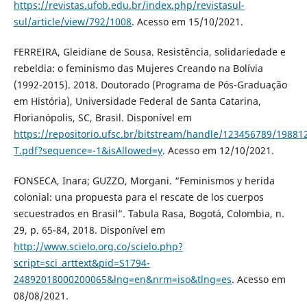
https://revistas.ufob.edu.br/index.php/revistasul-
sul/article/view/792/1008
. Acesso em 15/10/2021.
FERREIRA, Gleidiane de Sousa. Resistência, solidariedade e
rebeldia: o feminismo das Mujeres Creando na Bolívia
(1992-2015). 2018. Doutorado (Programa de Pós-Graduação
em História), Universidade Federal de Santa Catarina,
Florianópolis, SC, Brasil. Disponível em
https://repositorio.ufsc.br/bitstream/handle/123456789/1988
T.pdf?sequence=-1&isAllowed=y
. Acesso em 12/10/2021.
FONSECA, Inara; GUZZO, Morgani. “Feminismos y herida
colonial: una propuesta para el rescate de los cuerpos
secuestrados en Brasil”. Tabula Rasa, Bogotá, Colombia, n.
29, p. 65-84, 2018. Disponível em
http://www.scielo.org.co/scielo.php?
script=sci_arttext&pid=S1794-
24892018000200065&lng=en&nrm=iso&tlng=es
. Acesso em
08/08/2021.