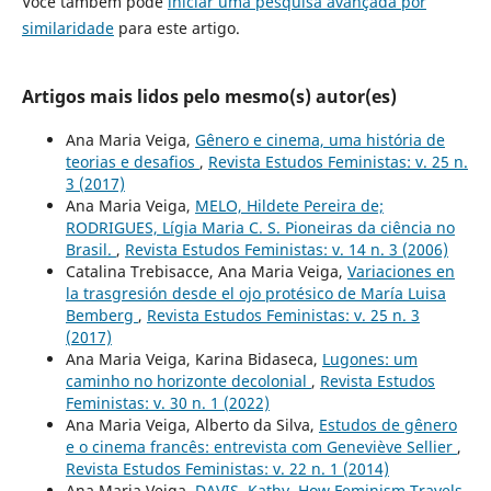
Você também pode
iniciar uma pesquisa avançada por
similaridade
para este artigo.
Artigos mais lidos pelo mesmo(s) autor(es)
Ana Maria Veiga,
Gênero e cinema, uma história de
teorias e desafios
,
Revista Estudos Feministas: v. 25 n.
3 (2017)
Ana Maria Veiga,
MELO, Hildete Pereira de;
RODRIGUES, Lígia Maria C. S. Pioneiras da ciência no
Brasil.
,
Revista Estudos Feministas: v. 14 n. 3 (2006)
Catalina Trebisacce, Ana Maria Veiga,
Variaciones en
la trasgresión desde el ojo protésico de María Luisa
Bemberg
,
Revista Estudos Feministas: v. 25 n. 3
(2017)
Ana Maria Veiga, Karina Bidaseca,
Lugones: um
caminho no horizonte decolonial
,
Revista Estudos
Feministas: v. 30 n. 1 (2022)
Ana Maria Veiga, Alberto da Silva,
Estudos de gênero
e o cinema francês: entrevista com Geneviève Sellier
,
Revista Estudos Feministas: v. 22 n. 1 (2014)
Ana Maria Veiga,
DAVIS, Kathy. How Feminism Travels