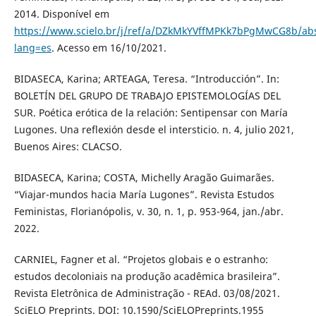
2014. Disponível em
https://www.scielo.br/j/ref/a/DZkMkYVffMPKk7bPgMwCG8b/abs
lang=es
. Acesso em 16/10/2021.
BIDASECA, Karina; ARTEAGA, Teresa. “Introducción”. In:
BOLETÍN DEL GRUPO DE TRABAJO EPISTEMOLOGÍAS DEL
SUR. Poética erótica de la relación: Sentipensar con María
Lugones. Una reflexión desde el intersticio. n. 4, julio 2021,
Buenos Aires: CLACSO.
BIDASECA, Karina; COSTA, Michelly Aragão Guimarães.
“Viajar-mundos hacia María Lugones”. Revista Estudos
Feministas, Florianópolis, v. 30, n. 1, p. 953-964, jan./abr.
2022.
CARNIEL, Fagner et al. “Projetos globais e o estranho:
estudos decoloniais na produção acadêmica brasileira”.
Revista Eletrônica de Administração - REAd. 03/08/2021.
SciELO Preprints. DOI: 10.1590/SciELOPreprints.1955