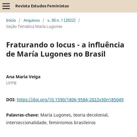
Revista Estudos Feministas
Início
/
Arquivos
/
v. 30 n. 1 (2022)
/
Seção Temática María Lugones
Fraturando o locus - a influência
de María Lugones no Brasil
Ana Maria Veiga
UFPB
DOI:
https://doi.org/10.1590/1806-9584-2022v30n185049
Palavras-chave:
María Lugones, teoria decolonial,
interseccionalidade, feminismos brasileiros