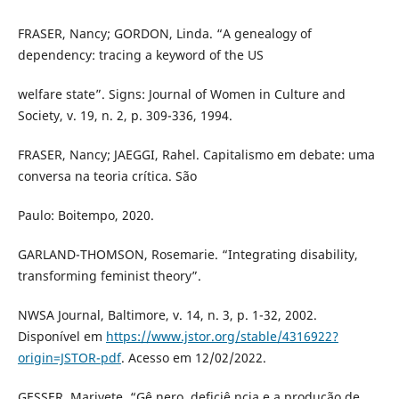
FRASER, Nancy; GORDON, Linda. “A genealogy of
dependency: tracing a keyword of the US
welfare state”. Signs: Journal of Women in Culture and
Society, v. 19, n. 2, p. 309-336, 1994.
FRASER, Nancy; JAEGGI, Rahel. Capitalismo em debate: uma
conversa na teoria crítica. São
Paulo: Boitempo, 2020.
GARLAND-THOMSON, Rosemarie. “Integrating disability,
transforming feminist theory”.
NWSA Journal, Baltimore, v. 14, n. 3, p. 1-32, 2002.
Disponível em
https://www.jstor.org/stable/4316922?
origin=JSTOR-pdf
. Acesso em 12/02/2022.
GESSER, Marivete. “Gê nero, deficiê ncia e a produção de