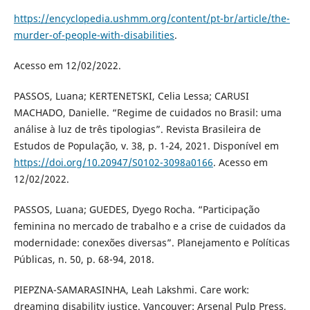
https://encyclopedia.ushmm.org/content/pt-br/article/the-
murder-of-people-with-disabilities
.
Acesso em 12/02/2022.
PASSOS, Luana; KERTENETSKI, Celia Lessa; CARUSI
MACHADO, Danielle. “Regime de cuidados no Brasil: uma
análise à luz de três tipologias”. Revista Brasileira de
Estudos de População, v. 38, p. 1-24, 2021. Disponível em
https://doi.org/10.20947/S0102-3098a0166
. Acesso em
12/02/2022.
PASSOS, Luana; GUEDES, Dyego Rocha. “Participação
feminina no mercado de trabalho e a crise de cuidados da
modernidade: conexões diversas”. Planejamento e Políticas
Públicas, n. 50, p. 68-94, 2018.
PIEPZNA-SAMARASINHA, Leah Lakshmi. Care work:
dreaming disability justice. Vancouver: Arsenal Pulp Press,