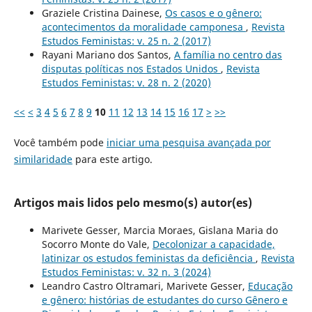
Graziele Cristina Dainese,
Os casos e o gênero:
acontecimentos da moralidade camponesa
,
Revista
Estudos Feministas: v. 25 n. 2 (2017)
Rayani Mariano dos Santos,
A família no centro das
disputas políticas nos Estados Unidos
,
Revista
Estudos Feministas: v. 28 n. 2 (2020)
<<
<
3
4
5
6
7
8
9
10
11
12
13
14
15
16
17
>
>>
Você também pode
iniciar uma pesquisa avançada por
similaridade
para este artigo.
Artigos mais lidos pelo mesmo(s) autor(es)
Marivete Gesser, Marcia Moraes, Gislana Maria do
Socorro Monte do Vale,
Decolonizar a capacidade,
latinizar os estudos feministas da deficiência
,
Revista
Estudos Feministas: v. 32 n. 3 (2024)
Leandro Castro Oltramari, Marivete Gesser,
Educação
e gênero: histórias de estudantes do curso Gênero e