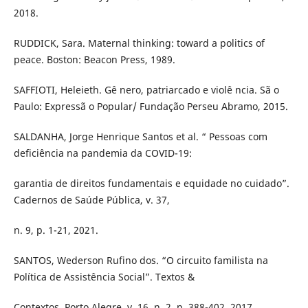
2018.
RUDDICK, Sara. Maternal thinking: toward a politics of
peace. Boston: Beacon Press, 1989.
SAFFIOTI, Heleieth. Gê nero, patriarcado e violê ncia. Sã o
Paulo: Expressã o Popular/ Fundação Perseu Abramo, 2015.
SALDANHA, Jorge Henrique Santos et al. “ Pessoas com
deficiência na pandemia da COVID-19:
garantia de direitos fundamentais e equidade no cuidado”.
Cadernos de Saúde Pública, v. 37,
n. 9, p. 1-21, 2021.
SANTOS, Wederson Rufino dos. “O circuito familista na
Política de Assistência Social”. Textos &
Contextos, Porto Alegre, v. 16, n. 2, p. 388-402, 2017.