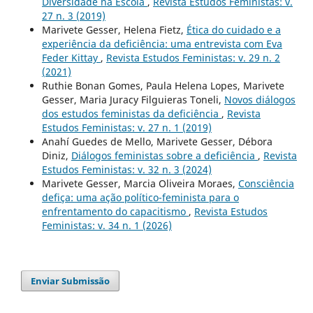
Diversidade na Escola
,
Revista Estudos Feministas: v.
27 n. 3 (2019)
Marivete Gesser, Helena Fietz,
Ética do cuidado e a
experiência da deficiência: uma entrevista com Eva
Feder Kittay
,
Revista Estudos Feministas: v. 29 n. 2
(2021)
Ruthie Bonan Gomes, Paula Helena Lopes, Marivete
Gesser, Maria Juracy Filguieras Toneli,
Novos diálogos
dos estudos feministas da deficiência
,
Revista
Estudos Feministas: v. 27 n. 1 (2019)
Anahí Guedes de Mello, Marivete Gesser, Débora
Diniz,
Diálogos feministas sobre a deficiência
,
Revista
Estudos Feministas: v. 32 n. 3 (2024)
Marivete Gesser, Marcia Oliveira Moraes,
Consciência
defiça: uma ação político-feminista para o
enfrentamento do capacitismo
,
Revista Estudos
Feministas: v. 34 n. 1 (2026)
Enviar Submissão