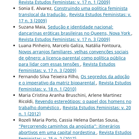
Revista Estudos Feministas: v. 17 n. 1 (2009)
Sonia E. Alvarez,
Construindo uma política feminista
translocal da tradução
,
Revista Estudos Feministas: v.
17 n. 3 (2009)
Suzana Maia,
Sedução e identidade nacional:
dançarinas eróticas brasileiras no Queens, Nova York
,
Revista Estudos Feministas: v. 17 n. 3 (2009)
Luana Pinheiro, Marcelo Galiza, Natália Fontoura,
Novos arranjos familiares, velhas convenções sociais
de gênero: a licença-parental como política pública
para lidar com essas tensões
,
Revista Estudos
Feministas: v. 17 n. 3 (2009)
Fernando Silva Teixeira Filho,
Os segredos da adoção
e o imperativo da matriz bioparental
,
Revista Estudos
Feministas: v. 18 n. 1 (2010)
Maria Cristina Aranha Bruschini, Arlene Martinez
Ricoldi,
Revendo estereótipos: o papel dos homens no
trabalho doméstico
,
Revista Estudos Feministas: v. 20
n. 1 (2012)
Rozeli Maria Porto, Cassia Helena Dantas Sousa,
“Percorrendo caminhos da angústia”: itinerários
abortivos em uma capital nordestina
,
Revista Estudos
Feministas: v. 25 n. 2 (2017)