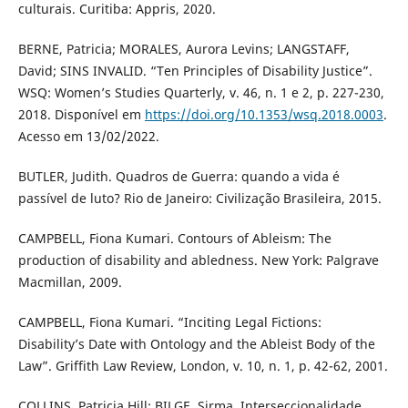
culturais. Curitiba: Appris, 2020.
BERNE, Patricia; MORALES, Aurora Levins; LANGSTAFF,
David; SINS INVALID. “Ten Principles of Disability Justice”.
WSQ: Women’s Studies Quarterly, v. 46, n. 1 e 2, p. 227-230,
2018. Disponível em
https://doi.org/10.1353/wsq.2018.0003
.
Acesso em 13/02/2022.
BUTLER, Judith. Quadros de Guerra: quando a vida é
passível de luto? Rio de Janeiro: Civilização Brasileira, 2015.
CAMPBELL, Fiona Kumari. Contours of Ableism: The
production of disability and abledness. New York: Palgrave
Macmillan, 2009.
CAMPBELL, Fiona Kumari. “Inciting Legal Fictions:
Disability’s Date with Ontology and the Ableist Body of the
Law”. Griffith Law Review, London, v. 10, n. 1, p. 42-62, 2001.
COLLINS, Patricia Hill; BILGE, Sirma. Interseccionalidade.