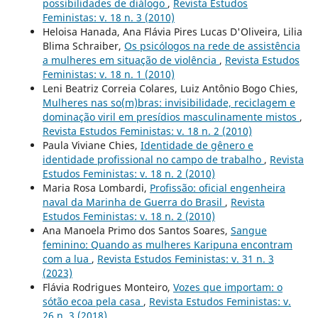
possibilidades de diálogo
,
Revista Estudos
Feministas: v. 18 n. 3 (2010)
Heloisa Hanada, Ana Flávia Pires Lucas D'Oliveira, Lilia
Blima Schraiber,
Os psicólogos na rede de assistência
a mulheres em situação de violência
,
Revista Estudos
Feministas: v. 18 n. 1 (2010)
Leni Beatriz Correia Colares, Luiz Antônio Bogo Chies,
Mulheres nas so(m)bras: invisibilidade, reciclagem e
dominação viril em presídios masculinamente mistos
,
Revista Estudos Feministas: v. 18 n. 2 (2010)
Paula Viviane Chies,
Identidade de gênero e
identidade profissional no campo de trabalho
,
Revista
Estudos Feministas: v. 18 n. 2 (2010)
Maria Rosa Lombardi,
Profissão: oficial engenheira
naval da Marinha de Guerra do Brasil
,
Revista
Estudos Feministas: v. 18 n. 2 (2010)
Ana Manoela Primo dos Santos Soares,
Sangue
feminino: Quando as mulheres Karipuna encontram
com a lua
,
Revista Estudos Feministas: v. 31 n. 3
(2023)
Flávia Rodrigues Monteiro,
Vozes que importam: o
sótão ecoa pela casa
,
Revista Estudos Feministas: v.
26 n. 3 (2018)