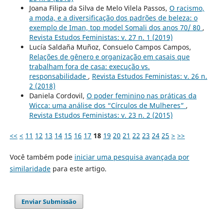
Joana Filipa da Silva de Melo Vilela Passos,
O racismo,
a moda, e a diversificação dos padrões de beleza: o
exemplo de Iman, top model Somali dos anos 70/ 80
,
Revista Estudos Feministas: v. 27 n. 1 (2019)
Lucía Saldaña Muñoz, Consuelo Campos Campos,
Relações de gênero e organização em casais que
trabalham fora de casa: execução vs.
responsabilidade
,
Revista Estudos Feministas: v. 26 n.
2 (2018)
Daniela Cordovil,
O poder feminino nas práticas da
Wicca: uma análise dos “Círculos de Mulheres”
,
Revista Estudos Feministas: v. 23 n. 2 (2015)
<<
<
11
12
13
14
15
16
17
18
19
20
21
22
23
24
25
>
>>
Você também pode
iniciar uma pesquisa avançada por
similaridade
para este artigo.
Enviar Submissão