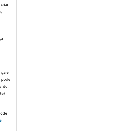
criar
m,
ça
ença e
so pode
anto,
te)
pode
e