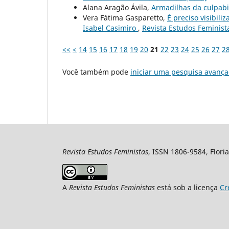
Alana Aragão Ávila,
Armadilhas da culpab
Vera Fátima Gasparetto,
É preciso visibili
Isabel Casimiro
,
Revista Estudos Feminista
<<
<
14
15
16
17
18
19
20
21
22
23
24
25
26
27
2
Você também pode
iniciar uma pesquisa avança
Revista Estudos Feministas
, ISSN 1806-9584, Floria
A
Revista Estudos Feministas
está sob a licença
Cr