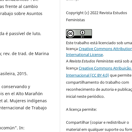
as frente al cambio
Copyright (c) 2022 Revista Estudos
Trabajo sobre Asuntos
Feministas
a é passível de luto.
Este trabalho está licenciado sob um
licença
Creative Commons Attribution
rev. de trad. de Marina
International License
.
A
Revista Estudos Feministas
está sob 
licença
Creative Commons Atribuição 
asileira, 2015.
Internacional (CC BY 4.0)
que permite
compartilhamento do trabalho com
, conservando y
reconhecimento de autoria e publica
is en el Alto Marañón
inicial neste periódico.
t al. Mujeres indígenas
Internacional de Trabajo
A licença permite:
Compartilhar (copiar e redistribuir o
ncomún”. In:
material em qualquer suporte ou for