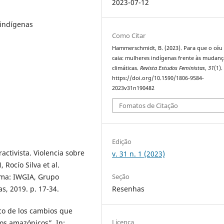
2023-07-12
indígenas
Como Citar
Hammerschmidt, B. (2023). Para que o céu
caia: mulheres indígenas frente às mudanç
climáticas.
Revista Estudos Feministas
,
31
(1).
https://doi.org/10.1590/1806-9584-
2023v31n190482
Fomatos de Citação
Edição
ctivista. Violencia sobre
v. 31 n. 1 (2023)
 Rocío Silva et al.
Seção
Lima: IWGIA, Grupo
Resenhas
s, 2019. p. 17-34.
co de los cambios que
Licença
los amazónicos”. In: