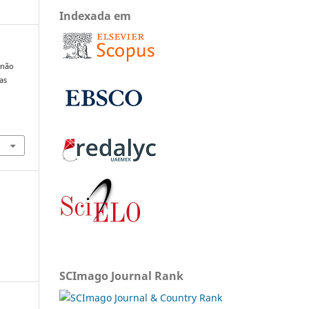
Indexada em
 não
as
SCImago Journal Rank