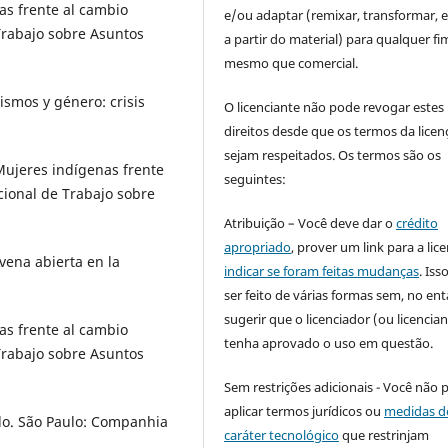
as frente al cambio
e/ou adaptar (remixar, transformar, e 
Trabajo sobre Asuntos
a partir do material) para qualquer fi
mesmo que comercial.
smos y género: crisis
O licenciante não pode revogar estes
direitos desde que os termos da licen
sejam respeitados. Os termos são os
 Mujeres indígenas frente
seguintes:
cional de Trabajo sobre
Atribuição – Você deve dar o
crédito
apropriado
, prover um link para a lic
ena abierta en la
indicar se foram feitas mudanças
. Is
ser feito de várias formas sem, no ent
sugerir que o licenciador (ou licencian
as frente al cambio
tenha aprovado o uso em questão.
Trabajo sobre Asuntos
Sem restrições adicionais - Você não 
aplicar termos jurídicos ou
medidas d
do. São Paulo: Companhia
caráter tecnológico
que restrinjam