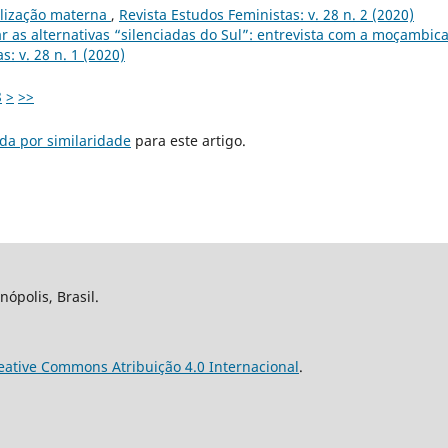
ilização materna
,
Revista Estudos Feministas: v. 28 n. 2 (2020)
zar as alternativas “silenciadas do Sul”: entrevista com a moçambic
s: v. 28 n. 1 (2020)
8
>
>>
da por similaridade
para este artigo.
nópolis, Brasil.
eative Commons Atribuição 4.0 Internacional
.