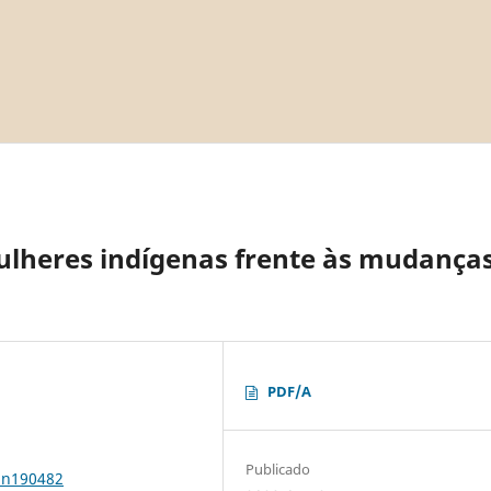
mulheres indígenas frente às mudança
PDF/A
Publicado
1n190482