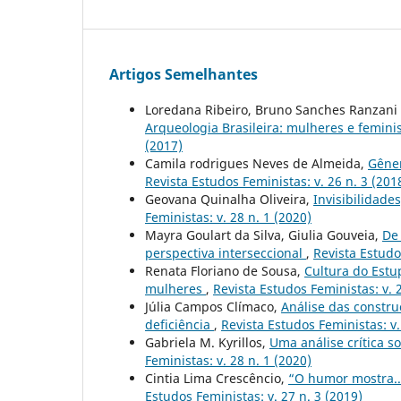
Artigos Semelhantes
Loredana Ribeiro, Bruno Sanches Ranzani 
Arqueologia Brasileira: mulheres e femin
(2017)
Camila rodrigues Neves de Almeida,
Gêner
Revista Estudos Feministas: v. 26 n. 3 (201
Geovana Quinalha Oliveira,
Invisibilidade
Feministas: v. 28 n. 1 (2020)
Mayra Goulart da Silva, Giulia Gouveia,
De 
perspectiva interseccional
,
Revista Estudo
Renata Floriano de Sousa,
Cultura do Estup
mulheres
,
Revista Estudos Feministas: v. 2
Júlia Campos Clímaco,
Análise das constru
deficiência
,
Revista Estudos Feministas: v.
Gabriela M. Kyrillos,
Uma análise crítica s
Feministas: v. 28 n. 1 (2020)
Cintia Lima Crescêncio,
“O humor mostra..
Estudos Feministas: v. 27 n. 3 (2019)