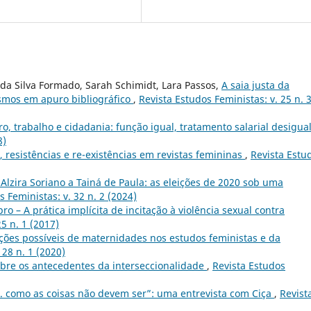
da Silva Formado, Sarah Schimidt, Lara Passos,
A saia justa da
ismos em apuro bibliográfico
,
Revista Estudos Feministas: v. 25 n. 
o, trabalho e cidadania: função igual, tratamento salarial desigua
8)
s, resistências e re-existências em revistas femininas
,
Revista Estu
Alzira Soriano a Tainá de Paula: as eleições de 2020 sob uma
s Feministas: v. 32 n. 2 (2024)
ro – A prática implícita de incitação à violência sexual contra
5 n. 1 (2017)
ções possíveis de maternidades nos estudos feministas e da
 28 n. 1 (2020)
obre os antecedentes da interseccionalidade
,
Revista Estudos
. como as coisas não devem ser”: uma entrevista com Ciça
,
Revist