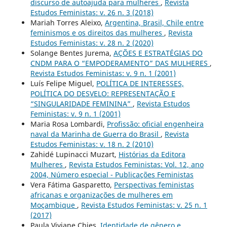
discurso de autoajuda para mulheres
,
Revista
Estudos Feministas: v. 26 n. 3 (2018)
Mariah Torres Aleixo,
Argentina, Brasil, Chile entre
feminismos e os direitos das mulheres
,
Revista
Estudos Feministas: v. 28 n. 2 (2020)
Solange Bentes Jurema,
AÇÕES E ESTRATÉGIAS DO
CNDM PARA O “EMPODERAMENTO” DAS MULHERES
,
Revista Estudos Feministas: v. 9 n. 1 (2001)
Luís Felipe Miguel,
POLÍTICA DE INTERESSES,
POLÍTICA DO DESVELO: REPRESENTAÇÃO E
“SINGULARIDADE FEMININA”
,
Revista Estudos
Feministas: v. 9 n. 1 (2001)
Maria Rosa Lombardi,
Profissão: oficial engenheira
naval da Marinha de Guerra do Brasil
,
Revista
Estudos Feministas: v. 18 n. 2 (2010)
Zahidé Lupinacci Muzart,
Histórias da Editora
Mulheres
,
Revista Estudos Feministas: Vol. 12, ano
2004, Número especial - Publicações Feministas
Vera Fátima Gasparetto,
Perspectivas feministas
africanas e organizações de mulheres em
Moçambique
,
Revista Estudos Feministas: v. 25 n. 1
(2017)
Paula Viviane Chies,
Identidade de gênero e