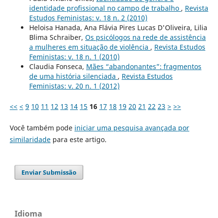
identidade profissional no campo de trabalho
,
Revista
Estudos Feministas: v. 18 n. 2 (2010)
Heloisa Hanada, Ana Flávia Pires Lucas D'Oliveira, Lilia
Blima Schraiber,
Os psicólogos na rede de assistência
a mulheres em situação de violência
,
Revista Estudos
Feministas: v. 18 n. 1 (2010)
Claudia Fonseca,
Mães “abandonantes”: fragmentos
de uma história silenciada
,
Revista Estudos
Feministas: v. 20 n. 1 (2012)
<<
<
9
10
11
12
13
14
15
16
17
18
19
20
21
22
23
>
>>
Você também pode
iniciar uma pesquisa avançada por
similaridade
para este artigo.
Enviar Submissão
Idioma