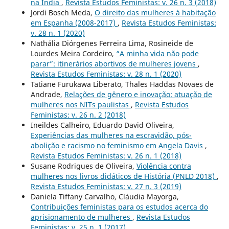
na Índia
,
Revista Estudos Feministas: v. 26 n. 3 (2018)
Jordi Bosch Meda,
O direito das mulheres à habitação
em Espanha (2008-2017)
,
Revista Estudos Feministas:
v. 28 n. 1 (2020)
Nathália Diórgenes Ferreira Lima, Rosineide de
Lourdes Meira Cordeiro,
“A minha vida não pode
parar”: itinerários abortivos de mulheres jovens
,
Revista Estudos Feministas: v. 28 n. 1 (2020)
Tatiane Furukawa Liberato, Thales Haddas Novaes de
Andrade,
Relações de gênero e inovação: atuação de
mulheres nos NITs paulistas
,
Revista Estudos
Feministas: v. 26 n. 2 (2018)
Ineildes Calheiro, Eduardo David Oliveira,
Experiências das mulheres na escravidão, pós-
abolição e racismo no feminismo em Angela Davis
,
Revista Estudos Feministas: v. 26 n. 1 (2018)
Susane Rodrigues de Oliveira,
Violência contra
mulheres nos livros didáticos de História (PNLD 2018)
,
Revista Estudos Feministas: v. 27 n. 3 (2019)
Daniela Tiffany Carvalho, Cláudia Mayorga,
Contribuições feministas para os estudos acerca do
aprisionamento de mulheres
,
Revista Estudos
Feministas: v. 25 n. 1 (2017)