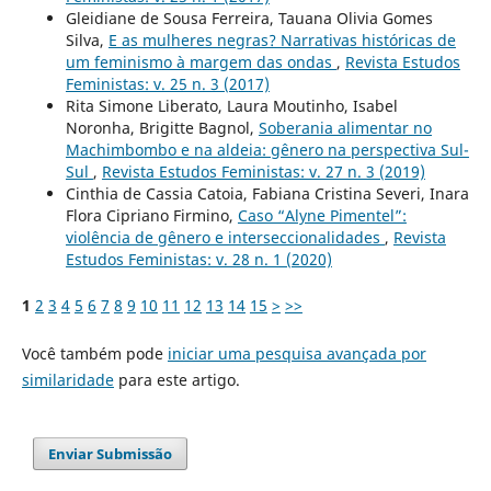
Gleidiane de Sousa Ferreira, Tauana Olivia Gomes
Silva,
E as mulheres negras? Narrativas históricas de
um feminismo à margem das ondas
,
Revista Estudos
Feministas: v. 25 n. 3 (2017)
Rita Simone Liberato, Laura Moutinho, Isabel
Noronha, Brigitte Bagnol,
Soberania alimentar no
Machimbombo e na aldeia: gênero na perspectiva Sul-
Sul
,
Revista Estudos Feministas: v. 27 n. 3 (2019)
Cinthia de Cassia Catoia, Fabiana Cristina Severi, Inara
Flora Cipriano Firmino,
Caso “Alyne Pimentel”:
violência de gênero e interseccionalidades
,
Revista
Estudos Feministas: v. 28 n. 1 (2020)
1
2
3
4
5
6
7
8
9
10
11
12
13
14
15
>
>>
Você também pode
iniciar uma pesquisa avançada por
similaridade
para este artigo.
Enviar Submissão