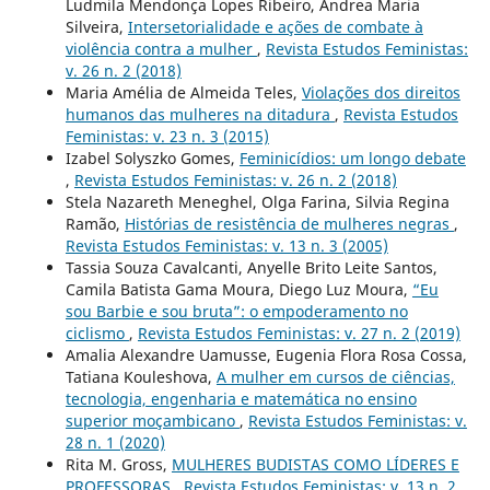
Ludmila Mendonça Lopes Ribeiro, Andrea Maria
Silveira,
Intersetorialidade e ações de combate à
violência contra a mulher
,
Revista Estudos Feministas:
v. 26 n. 2 (2018)
Maria Amélia de Almeida Teles,
Violações dos direitos
humanos das mulheres na ditadura
,
Revista Estudos
Feministas: v. 23 n. 3 (2015)
Izabel Solyszko Gomes,
Feminicídios: um longo debate
,
Revista Estudos Feministas: v. 26 n. 2 (2018)
Stela Nazareth Meneghel, Olga Farina, Silvia Regina
Ramão,
Histórias de resistência de mulheres negras
,
Revista Estudos Feministas: v. 13 n. 3 (2005)
Tassia Souza Cavalcanti, Anyelle Brito Leite Santos,
Camila Batista Gama Moura, Diego Luz Moura,
“Eu
sou Barbie e sou bruta”: o empoderamento no
ciclismo
,
Revista Estudos Feministas: v. 27 n. 2 (2019)
Amalia Alexandre Uamusse, Eugenia Flora Rosa Cossa,
Tatiana Kouleshova,
A mulher em cursos de ciências,
tecnologia, engenharia e matemática no ensino
superior moçambicano
,
Revista Estudos Feministas: v.
28 n. 1 (2020)
Rita M. Gross,
MULHERES BUDISTAS COMO LÍDERES E
PROFESSORAS
,
Revista Estudos Feministas: v. 13 n. 2