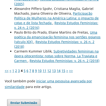
(2005)
Alexandre Piffero Spohr, Cristiana Maglia, Gabriel
Machado, Joana Oliveira de Oliveira,
Participação
Política de Mulheres na América Latina: o impacto de
cotas e de lista fechada
,
Revista Estudos Feministas:
v. 24 n. 2 (2016)
Paulo Brito do Prado, Eliane Martins de Freitas,
Uma
poética da emancipação feminina nos sertões goianos
(século XIX)
,
Revista Estudos Feministas: v. 26 n. 2
(2018)
Carmem Kummer Liblik,
Subjetividades femininas na
ópera oitocentista: notas sobre Norma, La Traviata e
Carmen
,
Revista Estudos Feministas: v. 26 n. 2 (2018)
<<
<
1
2
3
4
5
6
7
8
9
10
11
12
13
14
15
>
>>
Você também pode
iniciar uma pesquisa avançada por
similaridade
para este artigo.
Enviar Submissão