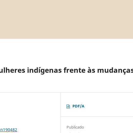
mulheres indígenas frente às mudança
PDF/A
Publicado
1n190482