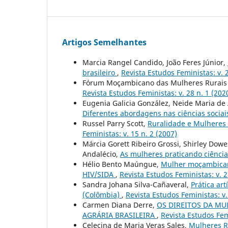
Artigos Semelhantes
Marcia Rangel Candido, João Feres Júnior,
brasileiro
,
Revista Estudos Feministas: v. 2
Fórum Moçambicano das Mulheres Rura
Revista Estudos Feministas: v. 28 n. 1 (202
Eugenia Galicia González, Neide Maria de 
Diferentes abordagens nas ciências socia
Russel Parry Scott,
Ruralidade e Mulheres 
Feministas: v. 15 n. 2 (2007)
Márcia Gorett Ribeiro Grossi, Shirley Dowe
Andalécio,
As mulheres praticando ciência
Hélio Bento Maúngue,
Mulher moçambicana
HIV/SIDA
,
Revista Estudos Feministas: v. 2
Sandra Johana Silva-Cañaveral,
Prática ar
(Colômbia)
,
Revista Estudos Feministas: v.
Carmen Diana Derre,
OS DIREITOS DA MU
AGRÁRIA BRASILEIRA
,
Revista Estudos Femi
Celecina de Maria Veras Sales,
Mulheres R