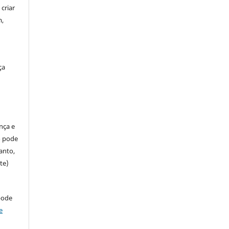
criar
m,
ça
ença e
so pode
anto,
te)
pode
e