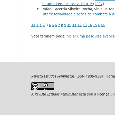
Estudos Feministas: v. 15 n. 2 (2007)
Rafael Lacerda Silveira Rocha, Vinicius As
Intersetorialidade e ações de combate à v
<<
<
1
2
3
4
5
6
7
8
9
10
11
12
13
14
15
>
>>
Você também pode
iniciar uma pesquisa avança
Revista Estudos Feministas
, ISSN 1806-9584, Floria
A
Revista Estudos Feministas
está sob a licença
Cr