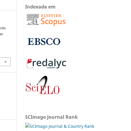
Indexada em
 não
as
SCImago Journal Rank