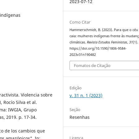
2023-07-12
indígenas
Como Citar
Hammerschmidt, B. (2023). Para que o céu
caia: mulheres indígenas frente às mudanç
climáticas.
Revista Estudos Feministas
,
31
(1).
https://doi.org/10.1590/1806-9584-
2023v31n190482
Fomatos de Citação
Edição
ctivista. Violencia sobre
v. 31 n. 1 (2023)
 Rocío Silva et al.
Seção
Lima: IWGIA, Grupo
Resenhas
s, 2019. p. 17-34.
co de los cambios que
Licença
los amazónicos”. In: