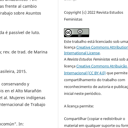
as frente al cambio
Copyright (c) 2022 Revista Estudos
Trabajo sobre Asuntos
Feministas
a é passível de luto.
Este trabalho está licenciado sob um
licença
Creative Commons Attribution
rev. de trad. de Marina
International License
.
A
Revista Estudos Feministas
está sob 
licença
Creative Commons Atribuição 
asileira, 2015.
Internacional (CC BY 4.0)
que permite
compartilhamento do trabalho com
, conservando y
reconhecimento de autoria e publica
is en el Alto Marañón
inicial neste periódico.
t al. Mujeres indígenas
Internacional de Trabajo
A licença permite:
Compartilhar (copiar e redistribuir o
ncomún”. In:
material em qualquer suporte ou for