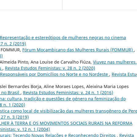
Representação e estereótipos de mulheres negras no cinema
7 n. 2 (2019)
is FOMMUR,
Fórum Moçambicano das Mulheres Rurais (FOMMUR)
,
0)
Almeida Pinto, Ana Louise de Carvalho Fiúza,
Viuvez nas mulheres.
is
,
Revista Estudos Feministas: v. 28 n. 2 (2020)
Responsáveis por Domicílios no Norte e no Nordeste
,
Revista Est
slei Bernardes Borja, Aline Moraes Lopes, Aleixina Maria Lopes
 no Brasil
,
Revista Estudos Feministas: v. 24 n. 1 (2016)
: cultura, tradição e questões de género na feminização do
8 n. 1 (2020)
tística como local de visibilização das mulheres transgênero de Pere
 27 n. 3 (2019)
LHER À TERRA E OS MOVIMENTOS SOCIAIS RURAIS NA REFORMA
nistas: v. 12 n. 1 (2004)
urais: Tecendo Novas Relações e Reconhecendo Direitos
,
Revista