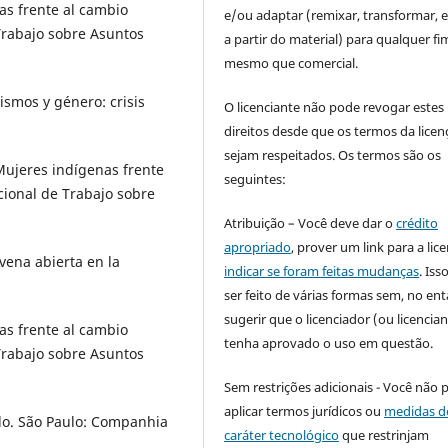
as frente al cambio
e/ou adaptar (remixar, transformar, e 
Trabajo sobre Asuntos
a partir do material) para qualquer fi
mesmo que comercial.
smos y género: crisis
O licenciante não pode revogar estes
direitos desde que os termos da licen
sejam respeitados. Os termos são os
 Mujeres indígenas frente
seguintes:
cional de Trabajo sobre
Atribuição – Você deve dar o
crédito
apropriado
, prover um link para a lic
ena abierta en la
indicar se foram feitas mudanças
. Is
ser feito de várias formas sem, no ent
sugerir que o licenciador (ou licencian
as frente al cambio
tenha aprovado o uso em questão.
Trabajo sobre Asuntos
Sem restrições adicionais - Você não 
aplicar termos jurídicos ou
medidas d
do. São Paulo: Companhia
caráter tecnológico
que restrinjam